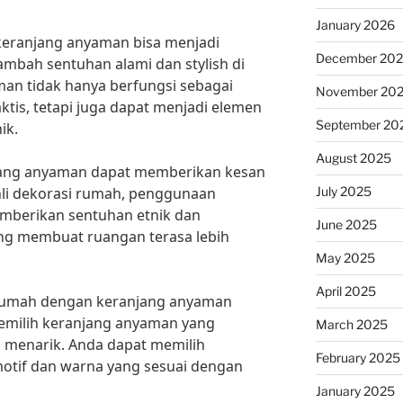
January 2026
eranjang anyaman bisa menjadi
December 20
ambah sentuhan alami dan stylish di
an tidak hanya berfungsi sebagai
November 20
is, tetapi juga dapat menjadi elemen
September 20
ik.
August 2025
ang anyaman dapat memberikan kesan
July 2025
hli dekorasi rumah, penggunaan
mberikan sentuhan etnik dan
June 2025
ng membuat ruangan terasa lebih
May 2025
April 2025
 rumah dengan keranjang anyaman
memilih keranjang anyaman yang
March 2025
n menarik. Anda dapat memilih
February 2025
tif dan warna yang sesuai dengan
January 2025