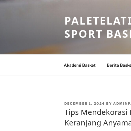
Skip
to
PALETELAT
content
SPORT BAS
Akademi Basket
Berita Bask
POSTED
DECEMBER 1, 2024
BY
ADMINP
ON
Tips Mendekorasi
Keranjang Anyaman