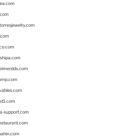
ea.com
.com
torresjewelry.com
s.com
ico.com
shipa.com
eimerdds.com
camp.com
ivables.com
st1.com
la-support.com
estaurant.com
uahin.com