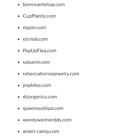
bonvivantshop.com
CupPlante.com
mpzin.com
stcreal.com
PopUpFlea.com
valueml.com
rebeccatorresjewelry.com
jmpbliss.com
drjorgerico.com
queensushipa.com
wendyweimerdds.com
ameri-camp.com