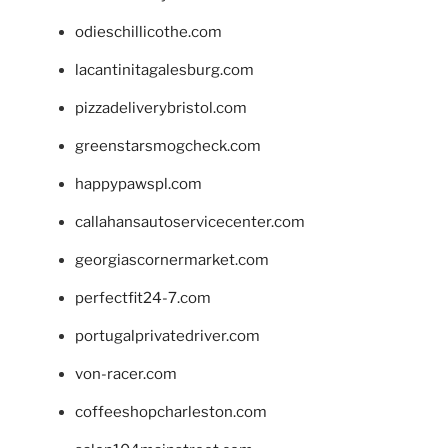
odieschillicothe.com
lacantinitagalesburg.com
pizzadeliverybristol.com
greenstarsmogcheck.com
happypawspl.com
callahansautoservicecenter.com
georgiascornermarket.com
perfectfit24-7.com
portugalprivatedriver.com
von-racer.com
coffeeshopcharleston.com