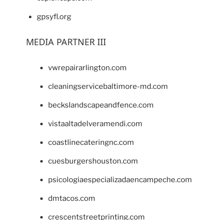
gpsyfl.org
MEDIA PARTNER III
vwrepairarlington.com
cleaningservicebaltimore-md.com
beckslandscapeandfence.com
vistaaltadelveramendi.com
coastlinecateringnc.com
cuesburgershouston.com
psicologiaespecializadaencampeche.com
dmtacos.com
crescentstreetprinting.com