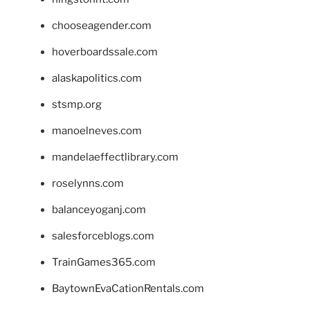
chooseagender.com
hoverboardssale.com
alaskapolitics.com
stsmp.org
manoelneves.com
mandelaeffectlibrary.com
roselynns.com
balanceyoganj.com
salesforceblogs.com
TrainGames365.com
BaytownEvaCationRentals.com