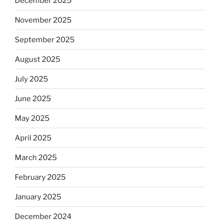
December 2025
November 2025
September 2025
August 2025
July 2025
June 2025
May 2025
April 2025
March 2025
February 2025
January 2025
December 2024