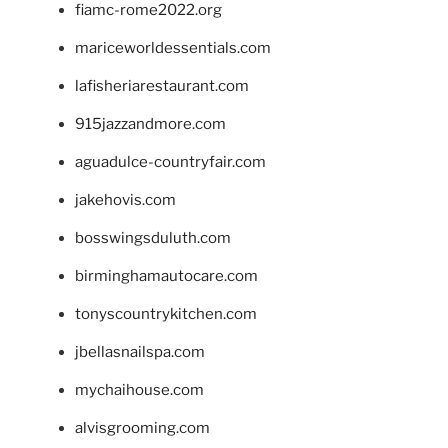
fiamc-rome2022.org
mariceworldessentials.com
lafisheriarestaurant.com
915jazzandmore.com
aguadulce-countryfair.com
jakehovis.com
bosswingsduluth.com
birminghamautocare.com
tonyscountrykitchen.com
jbellasnailspa.com
mychaihouse.com
alvisgrooming.com