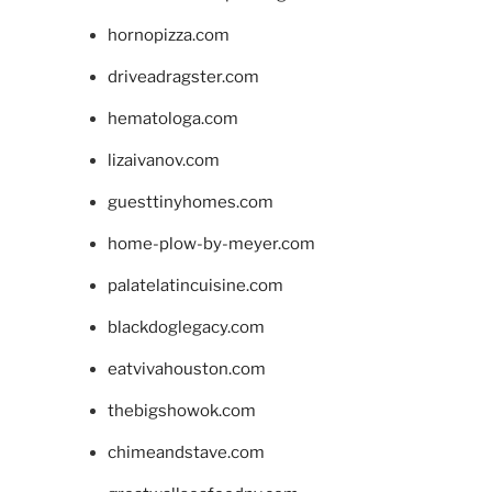
hornopizza.com
driveadragster.com
hematologa.com
lizaivanov.com
guesttinyhomes.com
home-plow-by-meyer.com
palatelatincuisine.com
blackdoglegacy.com
eatvivahouston.com
thebigshowok.com
chimeandstave.com