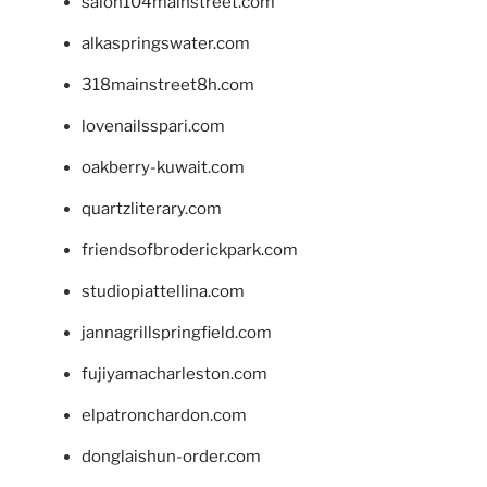
salon104mainstreet.com
alkaspringswater.com
318mainstreet8h.com
lovenailsspari.com
oakberry-kuwait.com
quartzliterary.com
friendsofbroderickpark.com
studiopiattellina.com
jannagrillspringfield.com
fujiyamacharleston.com
elpatronchardon.com
donglaishun-order.com