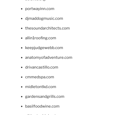
portwayinn.com
djmaddogmusic.com
thesoundarchitects.com
allin1roofing.com
keepjudgewebb.com
anatomyofadventure.com
drivancastillo.com
cmmedspa.com
midletontkd.com
gardensandgrills.com
basilfoodwine.com