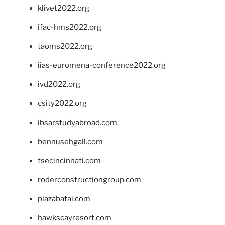
klivet2022.org
ifac-hms2022.org
taoms2022.org
iias-euromena-conference2022.org
ivd2022.org
csity2022.org
ibsarstudyabroad.com
bennusehgall.com
tsecincinnati.com
roderconstructiongroup.com
plazabatai.com
hawkscayresort.com