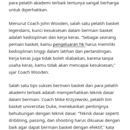
para pelatih akademi terbaik tentunya sangat berharga
untuk diperhatikan.
Menurut Coach John Wooden, salah satu pelatih basket
legendaris, kunci kesuksesan dalam bermain basket
adalah kedisiplinan dan kerja keras. “Sebagai seorang
pemain basket, kamu
pengeluaran hk
harus memiliki
kedisiplinan tinggi dalam latihan dan pertandingan.
Kerja keras juga tidak boleh diabaikan, karena tanpa
usaha keras, kamu tidak akan mencapai kesuksesan,”
ujar Coach Wooden.
Salah satu tips sukses bermain basket dari para pelatih
akademi terbaik adalah memperhatikan teknik dasar
dalam bermain. Coach Mike Krzyzewski, pelatih tim
basket universitas Duke, menekankan pentingnya
behubungan dengan teknik dasar. “Teknik dasar seperti
dribbling, passing, dan shooting harus dikuasai dengan
baik agar dapat bermain basket dengan efektif,” kata