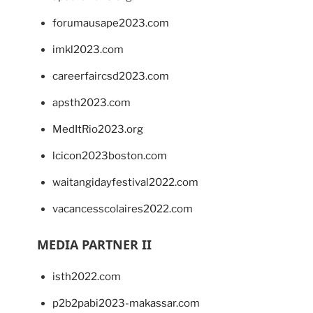
forumausape2023.com
imkl2023.com
careerfaircsd2023.com
apsth2023.com
MedItRio2023.org
lcicon2023boston.com
waitangidayfestival2022.com
vacancesscolaires2022.com
MEDIA PARTNER II
isth2022.com
p2b2pabi2023-makassar.com