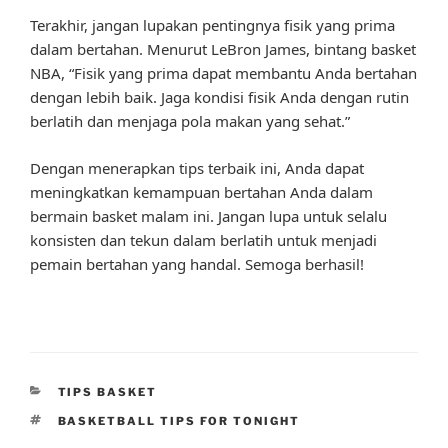
Terakhir, jangan lupakan pentingnya fisik yang prima
dalam bertahan. Menurut LeBron James, bintang basket
NBA, “Fisik yang prima dapat membantu Anda bertahan
dengan lebih baik. Jaga kondisi fisik Anda dengan rutin
berlatih dan menjaga pola makan yang sehat.”
Dengan menerapkan tips terbaik ini, Anda dapat
meningkatkan kemampuan bertahan Anda dalam
bermain basket malam ini. Jangan lupa untuk selalu
konsisten dan tekun dalam berlatih untuk menjadi
pemain bertahan yang handal. Semoga berhasil!
CATEGORIES
TIPS BASKET
TAGS
BASKETBALL TIPS FOR TONIGHT