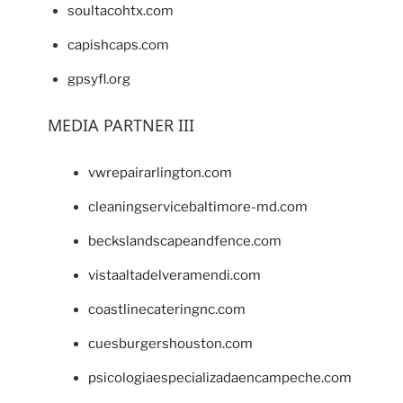
soultacohtx.com
capishcaps.com
gpsyfl.org
MEDIA PARTNER III
vwrepairarlington.com
cleaningservicebaltimore-md.com
beckslandscapeandfence.com
vistaaltadelveramendi.com
coastlinecateringnc.com
cuesburgershouston.com
psicologiaespecializadaencampeche.com