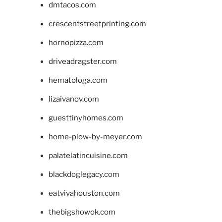
dmtacos.com
crescentstreetprinting.com
hornopizza.com
driveadragster.com
hematologa.com
lizaivanov.com
guesttinyhomes.com
home-plow-by-meyer.com
palatelatincuisine.com
blackdoglegacy.com
eatvivahouston.com
thebigshowok.com