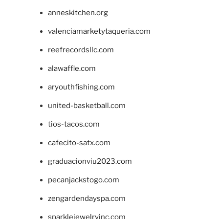
anneskitchen.org
valenciamarketytaqueria.com
reefrecordsllc.com
alawaffle.com
aryouthfishing.com
united-basketball.com
tios-tacos.com
cafecito-satx.com
graduacionviu2023.com
pecanjackstogo.com
zengardendayspa.com
sparklejewelryinc.com