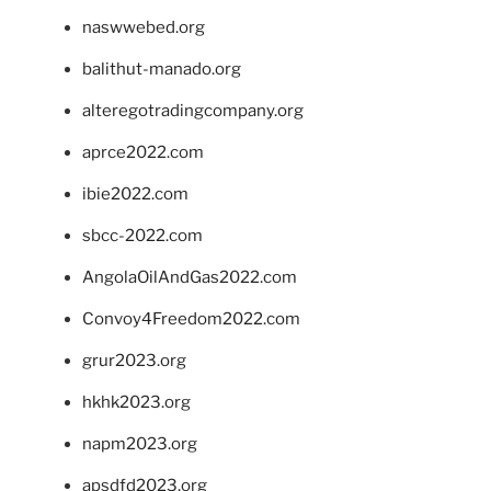
naswwebed.org
balithut-manado.org
alteregotradingcompany.org
aprce2022.com
ibie2022.com
sbcc-2022.com
AngolaOilAndGas2022.com
Convoy4Freedom2022.com
grur2023.org
hkhk2023.org
napm2023.org
apsdfd2023.org