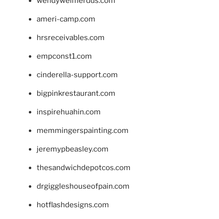
wendyweimerdds.com
ameri-camp.com
hrsreceivables.com
empconst1.com
cinderella-support.com
bigpinkrestaurant.com
inspirehuahin.com
memmingerspainting.com
jeremypbeasley.com
thesandwichdepotcos.com
drgiggleshouseofpain.com
hotflashdesigns.com