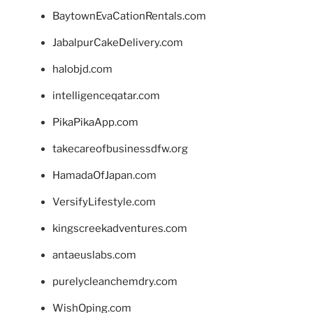
BaytownEvaCationRentals.com
JabalpurCakeDelivery.com
halobjd.com
intelligenceqatar.com
PikaPikaApp.com
takecareofbusinessdfw.org
HamadaOfJapan.com
VersifyLifestyle.com
kingscreekadventures.com
antaeuslabs.com
purelycleanchemdry.com
WishOping.com