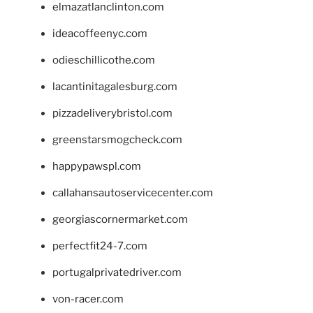
elmazatlanclinton.com
ideacoffeenyc.com
odieschillicothe.com
lacantinitagalesburg.com
pizzadeliverybristol.com
greenstarsmogcheck.com
happypawspl.com
callahansautoservicecenter.com
georgiascornermarket.com
perfectfit24-7.com
portugalprivatedriver.com
von-racer.com