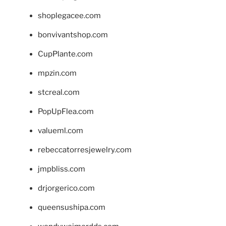
shoplegacee.com
bonvivantshop.com
CupPlante.com
mpzin.com
stcreal.com
PopUpFlea.com
valueml.com
rebeccatorresjewelry.com
jmpbliss.com
drjorgerico.com
queensushipa.com