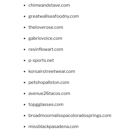
chimeandstave.com
greatwallseafoodny.com
theloverose.com
gabriovoice.com
resinflowart.com
p-sports.net
korsairstreetwear.com
petshopallston.com
avenue26tacos.com
topgglasses.com
broadmoornailsspacoloradosprings.com
missblackpasadena.com