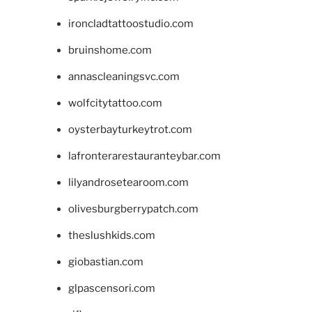
ironcladtattoostudio.com
bruinshome.com
annascleaningsvc.com
wolfcitytattoo.com
oysterbayturkeytrot.com
lafronterarestauranteybar.com
lilyandrosetearoom.com
olivesburgberrypatch.com
theslushkids.com
giobastian.com
glpascensori.com