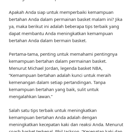
Apakah Anda siap untuk memperbaiki kemampuan
bertahan Anda dalam permainan basket malam ini? Jika
ya, maka berikut ini adalah beberapa tips terbaik yang
dapat membantu Anda meningkatkan kemampuan
bertahan Anda dalam bermain basket.
Pertama-tama, penting untuk memahami pentingnya
kemampuan bertahan dalam permainan basket.
Menurut Michael Jordan, legenda basket NBA,
“Kemampuan bertahan adalah kunci untuk meraih
kemenangan dalam setiap pertandingan. Tanpa
kemampuan bertahan yang baik, sulit untuk
mengalahkan lawan.”
Salah satu tips terbaik untuk meningkatkan
kemampuan bertahan Anda adalah dengan
meningkatkan kecepatan kaki dan reaksi Anda. Menurut
coach basket terkenal, Phil Jackson, “Kecepatan kaki dan