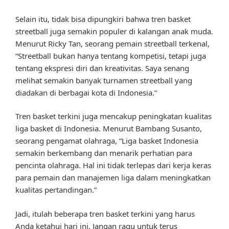
Selain itu, tidak bisa dipungkiri bahwa tren basket
streetball juga semakin populer di kalangan anak muda.
Menurut Ricky Tan, seorang pemain streetball terkenal,
“Streetball bukan hanya tentang kompetisi, tetapi juga
tentang ekspresi diri dan kreativitas. Saya senang
melihat semakin banyak turnamen streetball yang
diadakan di berbagai kota di Indonesia.”
Tren basket terkini juga mencakup peningkatan kualitas
liga basket di Indonesia. Menurut Bambang Susanto,
seorang pengamat olahraga, “Liga basket Indonesia
semakin berkembang dan menarik perhatian para
pencinta olahraga. Hal ini tidak terlepas dari kerja keras
para pemain dan manajemen liga dalam meningkatkan
kualitas pertandingan.”
Jadi, itulah beberapa tren basket terkini yang harus
Anda ketahui hari ini. Jangan ragu untuk terus