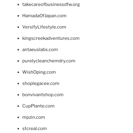
takecareofbusinessdfw.org
HamadaOfJapan.com
VersifyLifestyle.com
kingscreekadventures.com
antaeuslabs.com
purelycleanchemdry.com
WishOping.com
shoplegacee.com
bonvivantshop.com
CupPlante.com
mpzin.com
stcreal.com