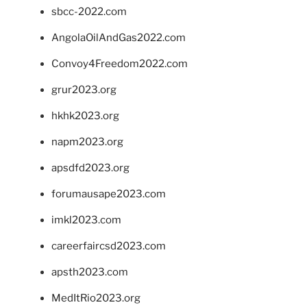
sbcc-2022.com
AngolaOilAndGas2022.com
Convoy4Freedom2022.com
grur2023.org
hkhk2023.org
napm2023.org
apsdfd2023.org
forumausape2023.com
imkl2023.com
careerfaircsd2023.com
apsth2023.com
MedItRio2023.org