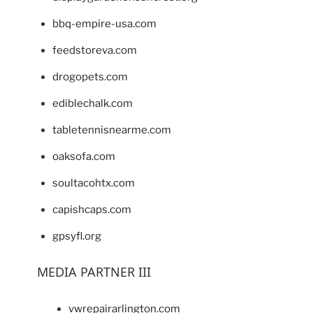
bbq-empire-usa.com
feedstoreva.com
drogopets.com
ediblechalk.com
tabletennisnearme.com
oaksofa.com
soultacohtx.com
capishcaps.com
gpsyfl.org
MEDIA PARTNER III
vwrepairarlington.com