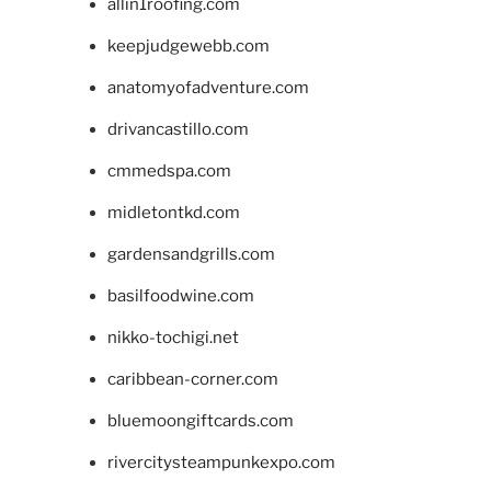
allin1roofing.com
keepjudgewebb.com
anatomyofadventure.com
drivancastillo.com
cmmedspa.com
midletontkd.com
gardensandgrills.com
basilfoodwine.com
nikko-tochigi.net
caribbean-corner.com
bluemoongiftcards.com
rivercitysteampunkexpo.com