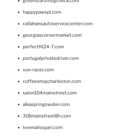
greenstarsmogcheck.com
happypawspl.com
callahansautoservicecenter.com
georgiascornermarket.com
perfectfit24-7.com
portugalprivatedriver.com
von-racer.com
coffeeshopcharleston.com
salon104mainstreet.com
alkaspringswater.com
318mainstreet8h.com
lovenailsspari.com