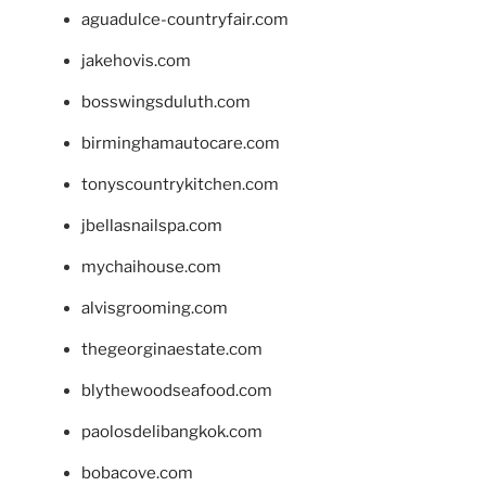
aguadulce-countryfair.com
jakehovis.com
bosswingsduluth.com
birminghamautocare.com
tonyscountrykitchen.com
jbellasnailspa.com
mychaihouse.com
alvisgrooming.com
thegeorginaestate.com
blythewoodseafood.com
paolosdelibangkok.com
bobacove.com