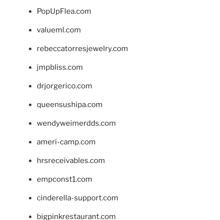
PopUpFlea.com
valueml.com
rebeccatorresjewelry.com
jmpbliss.com
drjorgerico.com
queensushipa.com
wendyweimerdds.com
ameri-camp.com
hrsreceivables.com
empconst1.com
cinderella-support.com
bigpinkrestaurant.com