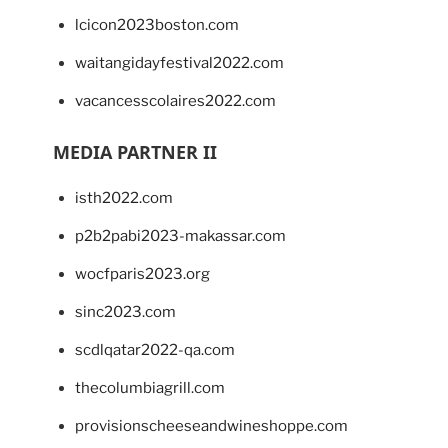
lcicon2023boston.com
waitangidayfestival2022.com
vacancesscolaires2022.com
MEDIA PARTNER II
isth2022.com
p2b2pabi2023-makassar.com
wocfparis2023.org
sinc2023.com
scdlqatar2022-qa.com
thecolumbiagrill.com
provisionscheeseandwineshoppe.com