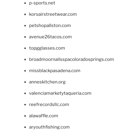
p-sports.net
korsairstreetwear.com
petshopallston.com
avenue26tacos.com
topgglasses.com
broadmoornailsspacoloradosprings.com
missblackpasadena.com
anneskitchen.org
valenciamarketytaqueria.com
reefrecordsllc.com
alawaffle.com
aryouthfishing.com