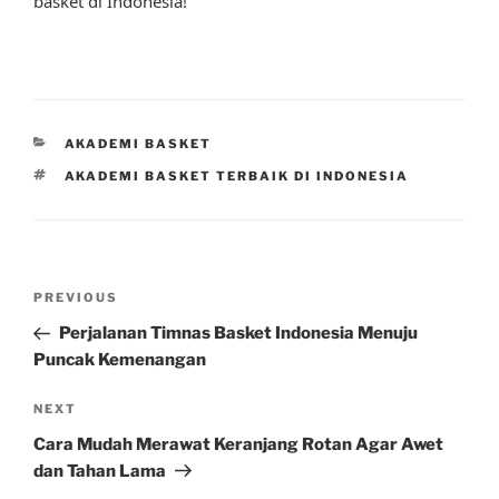
basket di Indonesia!
CATEGORIES
AKADEMI BASKET
TAGS
AKADEMI BASKET TERBAIK DI INDONESIA
Post
Previous
PREVIOUS
navigation
Post
Perjalanan Timnas Basket Indonesia Menuju
Puncak Kemenangan
Next
NEXT
Post
Cara Mudah Merawat Keranjang Rotan Agar Awet
dan Tahan Lama