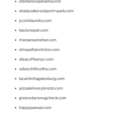
elbotanicopanama.com
shadyoaksrockportrvpark.com
jccoinlaundry.com
kautorepair.com
marjaeswinebar.com
elmazatlanclinton.com
ideacoffeenyc.com
odieschillicothe.com
lacantinitagalesburg.com
pizzadeliverybristol.com
greenstarsmogcheck.com
happypawspl.com