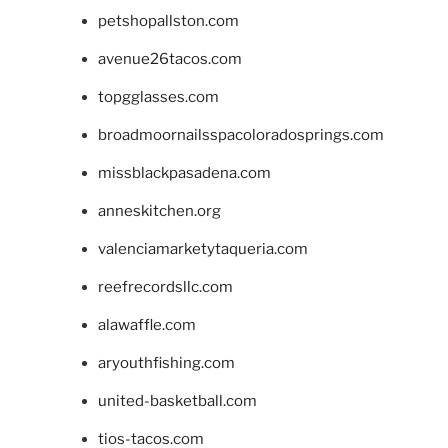
petshopallston.com
avenue26tacos.com
topgglasses.com
broadmoornailsspacoloradosprings.com
missblackpasadena.com
anneskitchen.org
valenciamarketytaqueria.com
reefrecordsllc.com
alawaffle.com
aryouthfishing.com
united-basketball.com
tios-tacos.com