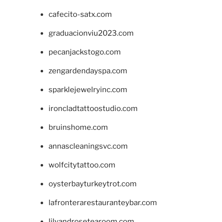
cafecito-satx.com
graduacionviu2023.com
pecanjackstogo.com
zengardendayspa.com
sparklejewelryinc.com
ironcladtattoostudio.com
bruinshome.com
annascleaningsvc.com
wolfcitytattoo.com
oysterbayturkeytrot.com
lafronterarestauranteybar.com
lilyandrosetearoom.com