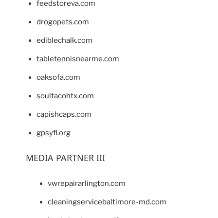
feedstoreva.com
drogopets.com
ediblechalk.com
tabletennisnearme.com
oaksofa.com
soultacohtx.com
capishcaps.com
gpsyfl.org
MEDIA PARTNER III
vwrepairarlington.com
cleaningservicebaltimore-md.com