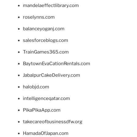
mandelaeffectlibrary.com
roselynns.com
balanceyoganj.com
salesforceblogs.com
TrainGames365.com
BaytownEvaCationRentals.com
JabalpurCakeDelivery.com
halobjd.com
intelligenceqatar.com
PikaPikaApp.com
takecareofbusinessdfw.org
HamadaOfJapan.com