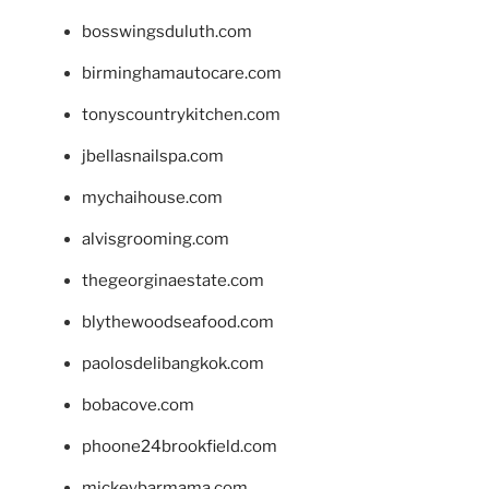
bosswingsduluth.com
birminghamautocare.com
tonyscountrykitchen.com
jbellasnailspa.com
mychaihouse.com
alvisgrooming.com
thegeorginaestate.com
blythewoodseafood.com
paolosdelibangkok.com
bobacove.com
phoone24brookfield.com
mickeybarmama.com