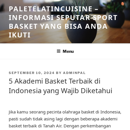
Skip
PALETELATINCUISINE –
to
INFORMASI SEPUTAR SPORT
content
BASKET YANG BISA ANDA
IKUTI
Menu
POSTED
SEPTEMBER 10, 2024
BY
ADMINPAL
ON
5 Akademi Basket Terbaik di
Indonesia yang Wajib Diketahui
Jika kamu seorang pecinta olahraga basket di Indonesia,
pasti sudah tidak asing lagi dengan beberapa akademi
basket terbaik di Tanah Air. Dengan perkembangan