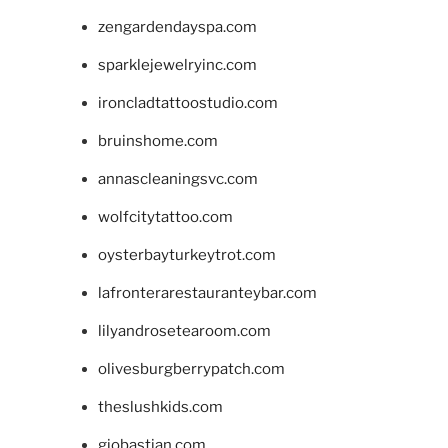
zengardendayspa.com
sparklejewelryinc.com
ironcladtattoostudio.com
bruinshome.com
annascleaningsvc.com
wolfcitytattoo.com
oysterbayturkeytrot.com
lafronterarestauranteybar.com
lilyandrosetearoom.com
olivesburgberrypatch.com
theslushkids.com
giobastian.com