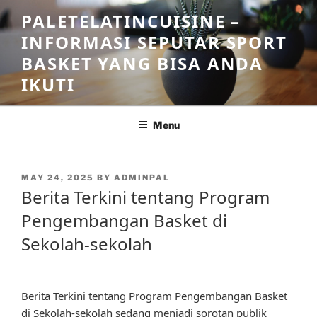
Skip
PALETELATINCUISINE –
to
INFORMASI SEPUTAR SPORT
content
BASKET YANG BISA ANDA
IKUTI
Menu
POSTED
MAY 24, 2025
BY
ADMINPAL
ON
Berita Terkini tentang Program
Pengembangan Basket di
Sekolah-sekolah
Berita Terkini tentang Program Pengembangan Basket
di Sekolah-sekolah sedang menjadi sorotan publik