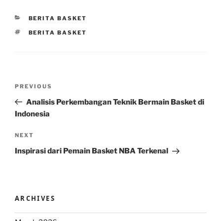
CATEGORIES
BERITA BASKET
TAGS
BERITA BASKET
Post
Previous
PREVIOUS
navigation
Post
Analisis Perkembangan Teknik Bermain Basket di
Indonesia
Next
NEXT
Post
Inspirasi dari Pemain Basket NBA Terkenal
ARCHIVES