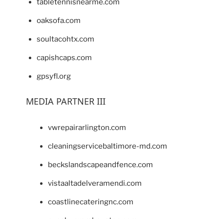
tabletennisnearme.com
oaksofa.com
soultacohtx.com
capishcaps.com
gpsyfl.org
MEDIA PARTNER III
vwrepairarlington.com
cleaningservicebaltimore-md.com
beckslandscapeandfence.com
vistaaltadelveramendi.com
coastlinecateringnc.com