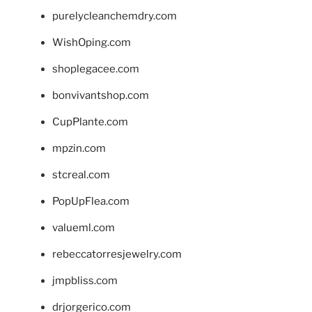
purelycleanchemdry.com
WishOping.com
shoplegacee.com
bonvivantshop.com
CupPlante.com
mpzin.com
stcreal.com
PopUpFlea.com
valueml.com
rebeccatorresjewelry.com
jmpbliss.com
drjorgerico.com