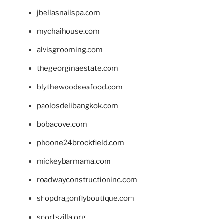
jbellasnailspa.com
mychaihouse.com
alvisgrooming.com
thegeorginaestate.com
blythewoodseafood.com
paolosdelibangkok.com
bobacove.com
phoone24brookfield.com
mickeybarmama.com
roadwayconstructioninc.com
shopdragonflyboutique.com
sportszilla.org