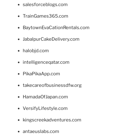
salesforceblogs.com
TrainGames365.com
BaytownEvaCationRentals.com
JabalpurCakeDelivery.com
halobjd.com
intelligenceqatar.com
PikaPikaApp.com
takecareofbusinessdfw.org
HamadaOfJapan.com
VersifyLifestyle.com
kingscreekadventures.com
antaeuslabs.com