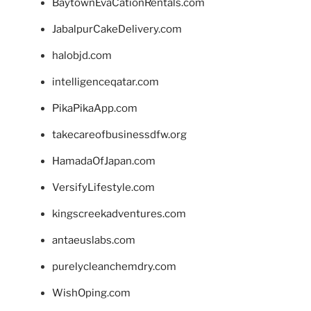
BaytownEvaCationRentals.com
JabalpurCakeDelivery.com
halobjd.com
intelligenceqatar.com
PikaPikaApp.com
takecareofbusinessdfw.org
HamadaOfJapan.com
VersifyLifestyle.com
kingscreekadventures.com
antaeuslabs.com
purelycleanchemdry.com
WishOping.com