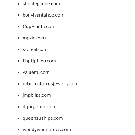
shoplegacee.com
bonvivantshop.com
CupPlante.com
mpzin.com
stcreal.com
PopUpFlea.com
valueml.com
rebeccatorresjewelry.com
jmpbliss.com
drjorgerico.com
queensushipa.com
wendyweimerdds.com