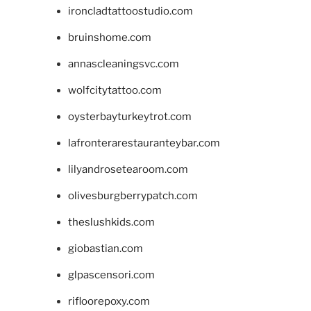
ironcladtattoostudio.com
bruinshome.com
annascleaningsvc.com
wolfcitytattoo.com
oysterbayturkeytrot.com
lafronterarestauranteybar.com
lilyandrosetearoom.com
olivesburgberrypatch.com
theslushkids.com
giobastian.com
glpascensori.com
rifloorepoxy.com