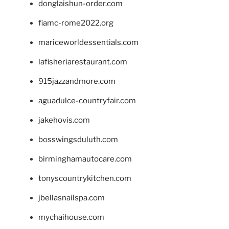
donglaishun-order.com
fiamc-rome2022.org
mariceworldessentials.com
lafisheriarestaurant.com
915jazzandmore.com
aguadulce-countryfair.com
jakehovis.com
bosswingsduluth.com
birminghamautocare.com
tonyscountrykitchen.com
jbellasnailspa.com
mychaihouse.com