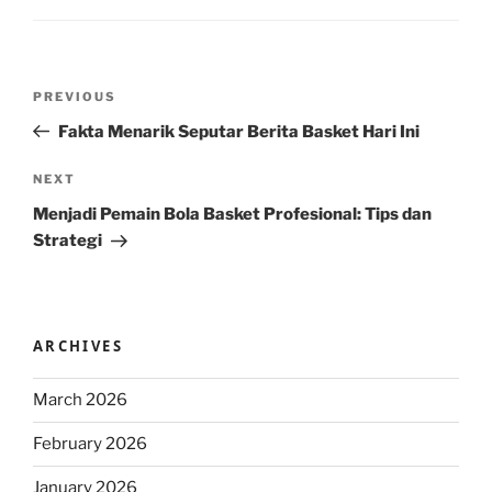
Post
Previous
PREVIOUS
navigation
Post
Fakta Menarik Seputar Berita Basket Hari Ini
Next
NEXT
Post
Menjadi Pemain Bola Basket Profesional: Tips dan
Strategi
ARCHIVES
March 2026
February 2026
January 2026