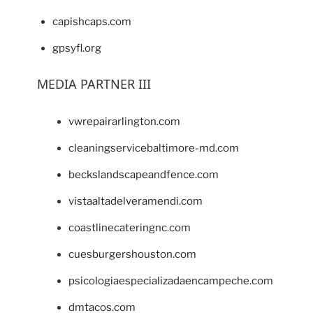
capishcaps.com
gpsyfl.org
MEDIA PARTNER III
vwrepairarlington.com
cleaningservicebaltimore-md.com
beckslandscapeandfence.com
vistaaltadelveramendi.com
coastlinecateringnc.com
cuesburgershouston.com
psicologiaespecializadaencampeche.com
dmtacos.com