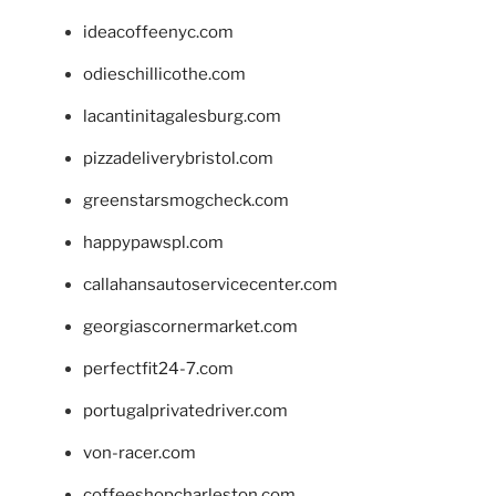
ideacoffeenyc.com
odieschillicothe.com
lacantinitagalesburg.com
pizzadeliverybristol.com
greenstarsmogcheck.com
happypawspl.com
callahansautoservicecenter.com
georgiascornermarket.com
perfectfit24-7.com
portugalprivatedriver.com
von-racer.com
coffeeshopcharleston.com