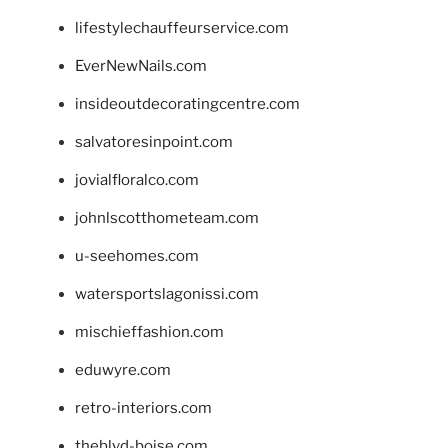
lifestylechauffeurservice.com
EverNewNails.com
insideoutdecoratingcentre.com
salvatoresinpoint.com
jovialfloralco.com
johnlscotthometeam.com
u-seehomes.com
watersportslagonissi.com
mischieffashion.com
eduwyre.com
retro-interiors.com
theblvd-boise.com