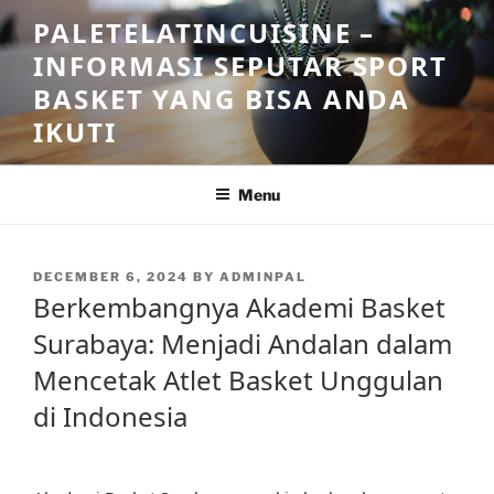
Skip
PALETELATINCUISINE –
to
INFORMASI SEPUTAR SPORT
content
BASKET YANG BISA ANDA
IKUTI
Menu
POSTED
DECEMBER 6, 2024
BY
ADMINPAL
ON
Berkembangnya Akademi Basket
Surabaya: Menjadi Andalan dalam
Mencetak Atlet Basket Unggulan
di Indonesia