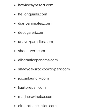
hawkscayresort.com
hellonquads.com
diarioanimales.com
decogaleri.com
unavozparadios.com
shoes-vert.com
elbotanicopanama.com
shadyoaksrockportrvpark.com
jccoinlaundry.com
kautorepair.com
marjaeswinebar.com
elmazatlanclinton.com