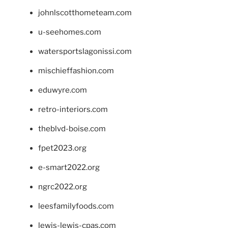
johnlscotthometeam.com
u-seehomes.com
watersportslagonissi.com
mischieffashion.com
eduwyre.com
retro-interiors.com
theblvd-boise.com
fpet2023.org
e-smart2022.org
ngrc2022.org
leesfamilyfoods.com
lewis-lewis-cpas.com