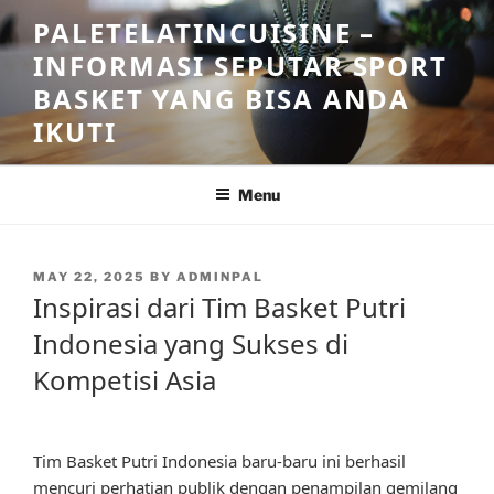
Skip
PALETELATINCUISINE –
to
INFORMASI SEPUTAR SPORT
content
BASKET YANG BISA ANDA
IKUTI
Menu
POSTED
MAY 22, 2025
BY
ADMINPAL
ON
Inspirasi dari Tim Basket Putri
Indonesia yang Sukses di
Kompetisi Asia
Tim Basket Putri Indonesia baru-baru ini berhasil
mencuri perhatian publik dengan penampilan gemilang