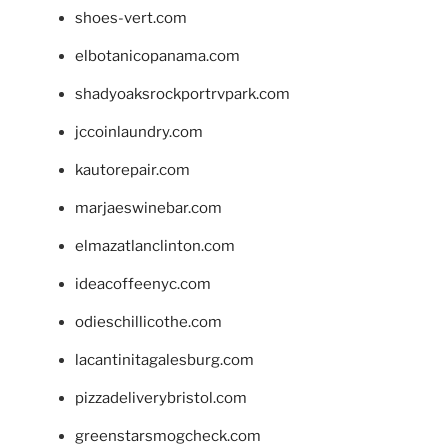
shoes-vert.com
elbotanicopanama.com
shadyoaksrockportrvpark.com
jccoinlaundry.com
kautorepair.com
marjaeswinebar.com
elmazatlanclinton.com
ideacoffeenyc.com
odieschillicothe.com
lacantinitagalesburg.com
pizzadeliverybristol.com
greenstarsmogcheck.com