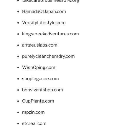
takecareofbusinessdfw.org
HamadaOfJapan.com
VersifyLifestyle.com
kingscreekadventures.com
antaeuslabs.com
purelycleanchemdry.com
WishOping.com
shoplegacee.com
bonvivantshop.com
CupPlante.com
mpzin.com
stcreal.com