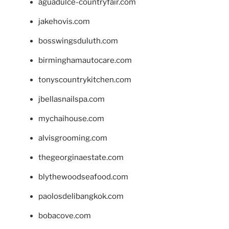
aguadulce-countryfair.com
jakehovis.com
bosswingsduluth.com
birminghamautocare.com
tonyscountrykitchen.com
jbellasnailspa.com
mychaihouse.com
alvisgrooming.com
thegeorginaestate.com
blythewoodseafood.com
paolosdelibangkok.com
bobacove.com