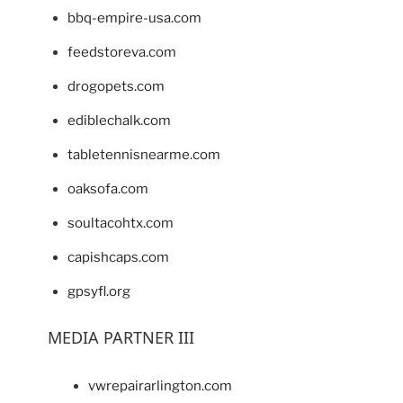
bbq-empire-usa.com
feedstoreva.com
drogopets.com
ediblechalk.com
tabletennisnearme.com
oaksofa.com
soultacohtx.com
capishcaps.com
gpsyfl.org
MEDIA PARTNER III
vwrepairarlington.com