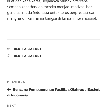
kuat dan kerja keras, segalanya mungkin tercapai.
Semoga keberhasilan mereka menjadi motivasi bagi
generasi muda Indonesia untuk terus berprestasi dan
mengharumkan nama bangsa di kancah internasional.
CATEGORIES
BERITA BASKET
TAGS
BERITA BASKET
Post
Previous
PREVIOUS
navigation
Post
Rencana Pembangunan Fasilitas Olahraga Basket
di Indonesia
Next
NEXT