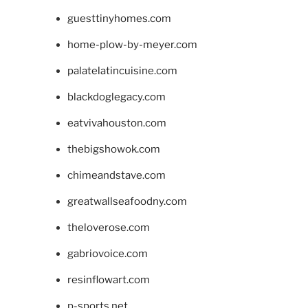
guesttinyhomes.com
home-plow-by-meyer.com
palatelatincuisine.com
blackdoglegacy.com
eatvivahouston.com
thebigshowok.com
chimeandstave.com
greatwallseafoodny.com
theloverose.com
gabriovoice.com
resinflowart.com
p-sports.net