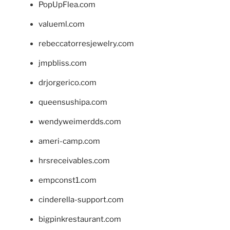
PopUpFlea.com
valueml.com
rebeccatorresjewelry.com
jmpbliss.com
drjorgerico.com
queensushipa.com
wendyweimerdds.com
ameri-camp.com
hrsreceivables.com
empconst1.com
cinderella-support.com
bigpinkrestaurant.com