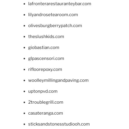
lafronterarestauranteybar.com
lilyandrosetearoom.com
olivesburgberrypatch.com
theslushkids.com
giobastian.com
glpascensori.com
rifloorepoxy.com
woolleymillingandpaving.com
uptonpvd.com
2troublegrill.com
casateranga.com
sticksandstonesstudiooh.com