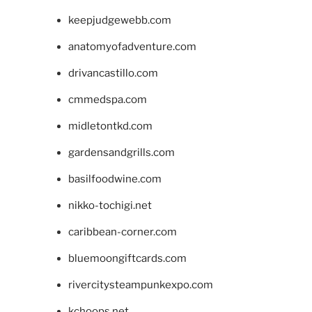
keepjudgewebb.com
anatomyofadventure.com
drivancastillo.com
cmmedspa.com
midletontkd.com
gardensandgrills.com
basilfoodwine.com
nikko-tochigi.net
caribbean-corner.com
bluemoongiftcards.com
rivercitysteampunkexpo.com
kchoops.net