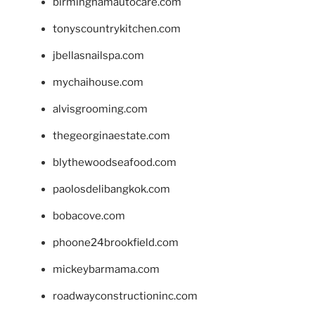
birminghamautocare.com
tonyscountrykitchen.com
jbellasnailspa.com
mychaihouse.com
alvisgrooming.com
thegeorginaestate.com
blythewoodseafood.com
paolosdelibangkok.com
bobacove.com
phoone24brookfield.com
mickeybarmama.com
roadwayconstructioninc.com