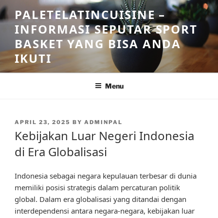
Skip
PALETELATINCUISINE –
to
INFORMASI SEPUTAR SPORT
content
BASKET YANG BISA ANDA
IKUTI
Menu
POSTED
APRIL 23, 2025
BY
ADMINPAL
ON
Kebijakan Luar Negeri Indonesia
di Era Globalisasi
Indonesia sebagai negara kepulauan terbesar di dunia
memiliki posisi strategis dalam percaturan politik
global. Dalam era globalisasi yang ditandai dengan
interdependensi antara negara-negara, kebijakan luar