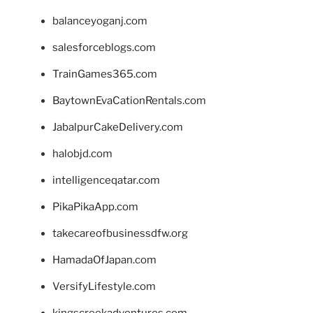
balanceyoganj.com
salesforceblogs.com
TrainGames365.com
BaytownEvaCationRentals.com
JabalpurCakeDelivery.com
halobjd.com
intelligenceqatar.com
PikaPikaApp.com
takecareofbusinessdfw.org
HamadaOfJapan.com
VersifyLifestyle.com
kingscreekadventures.com