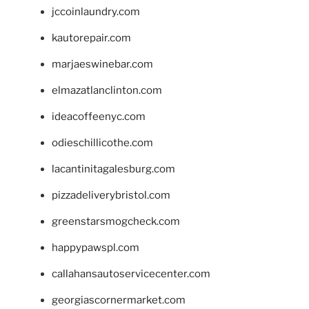
jccoinlaundry.com
kautorepair.com
marjaeswinebar.com
elmazatlanclinton.com
ideacoffeenyc.com
odieschillicothe.com
lacantinitagalesburg.com
pizzadeliverybristol.com
greenstarsmogcheck.com
happypawspl.com
callahansautoservicecenter.com
georgiascornermarket.com