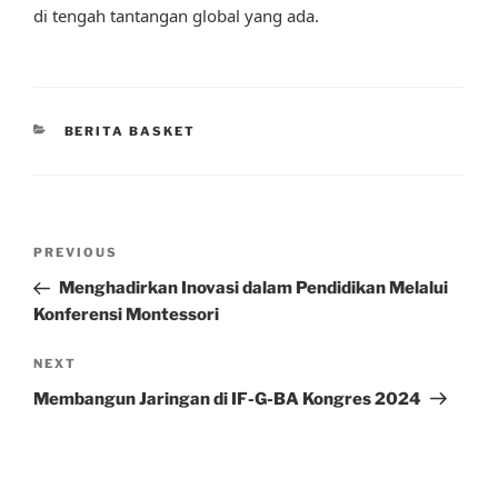
di tengah tantangan global yang ada.
CATEGORIES
BERITA BASKET
Post
Previous
PREVIOUS
navigation
Post
Menghadirkan Inovasi dalam Pendidikan Melalui
Konferensi Montessori
Next
NEXT
Post
Membangun Jaringan di IF-G-BA Kongres 2024