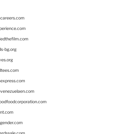
hcareers.com
xperience.com
edthefilm.com
ds-bg.org
ves.org
tees.com
rsexpress.com
venezuelaen.com
oodfoodcorporation.com
nnt.com
gender.com
ardssale.com