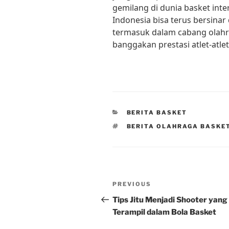
gemilang di dunia basket inte
Indonesia bisa terus bersinar
termasuk dalam cabang olahr
banggakan prestasi atlet-atlet
CATEGORIES
BERITA BASKET
TAGS
BERITA OLAHRAGA BASKET
Post
Previous
PREVIOUS
navigation
Post
Tips Jitu Menjadi Shooter yang
Terampil dalam Bola Basket