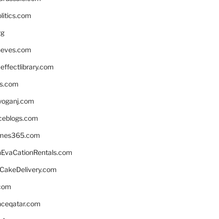
litics.com
rg
neves.com
ffectlibrary.com
ns.com
yoganj.com
rceblogs.com
ames365.com
EvaCationRentals.com
rCakeDelivery.com
.com
enceqatar.com