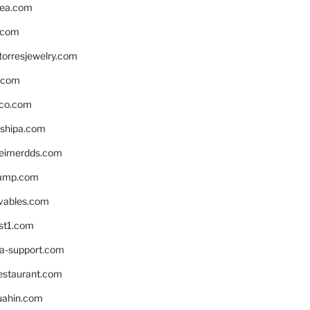
ea.com
.com
torresjewelry.com
s.com
ico.com
shipa.com
eimerdds.com
camp.com
ivables.com
st1.com
la-support.com
estaurant.com
uahin.com