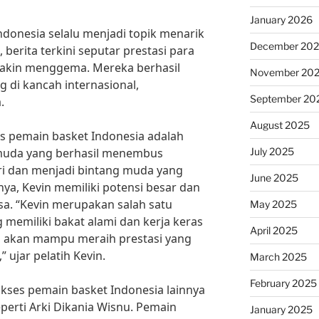
January 2026
ndonesia selalu menjadi topik menarik
December 20
 berita terkini seputar prestasi para
akin menggema. Mereka berhasil
November 20
 di kancah internasional,
September 20
.
August 2025
es pemain basket Indonesia adalah
July 2025
 muda yang berhasil menembus
eri dan menjadi bintang muda yang
June 2025
ya, Kevin memiliki potensi besar dan
sa. “Kevin merupakan salah satu
May 2025
 memiliki bakat alami dan kerja keras
April 2025
dia akan mampu meraih prestasi yang
 ujar pelatih Kevin.
March 2025
February 2025
sukses pemain basket Indonesia lainnya
perti Arki Dikania Wisnu. Pemain
January 2025