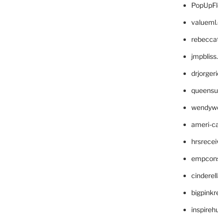
PopUpFl
valueml
rebecca
jmpblis
drjorger
queensu
wendyw
ameri-
hrsrece
empcon
cinderel
bigpinkr
inspireh