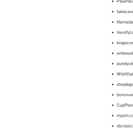
PikaPik
takecar
Hamada
VersifyL
kingscr
antaeus
purelyc
WishOp
shopleg
bonviva
CupPlan
mpzin.c
stcreal.