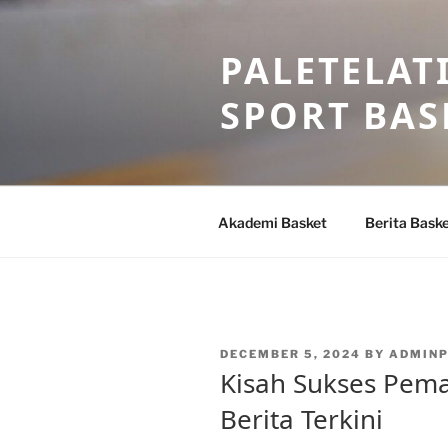
Skip
to
PALETELAT
content
SPORT BAS
Akademi Basket
Berita Bask
POSTED
DECEMBER 5, 2024
BY
ADMIN
ON
Kisah Sukses Pema
Berita Terkini