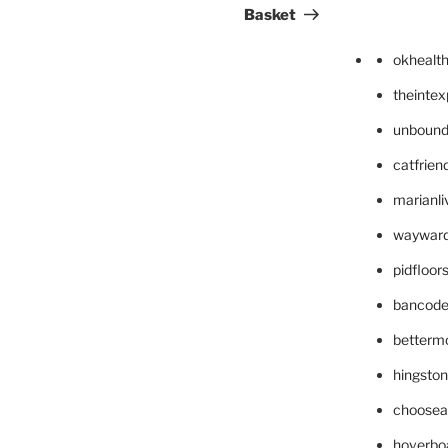
Basket
okhealt
theinte
unbound
catfrien
marianli
wayward
pidfloo
bancode
betterm
hingsto
choosea
hoverbo