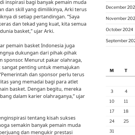
adi inspirasi bagi banyak pemain muda
December 20
dan skill yang dimilikinya, Arki terus
nya di setiap pertandingan. “Saya
November 20
eras dan tekad yang kuat, kita semua
October 2024
unia basket,” ujar Arki.
September 20
tar pemain basket Indonesia juga
ingnya dukungan dari pihak-pihak
an sponsor. Menurut pakar olahraga,
k sangat penting untuk memajukan
M
T
. “Pemerintah dan sponsor perlu terus
itas yang memadai bagi para atlet
main basket. Dengan begitu, mereka
3
4
bang dalam karier olahraganya,” ujar
10
11
17
18
nginspirasi tentang kisah sukses
24
25
emoga semakin banyak pemain muda
31
 berjuang dan mengukir prestasi