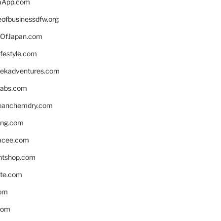
aApp.com
eofbusinessdfw.org
OfJapan.com
ifestyle.com
eekadventures.com
labs.com
leanchemdry.com
ing.com
acee.com
ntshop.com
te.com
om
com