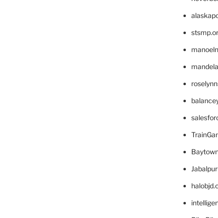
alaskapo
stsmp.o
manoel
mandelae
roselyn
balance
salesfo
TrainG
Baytown
Jabalpu
halobjd
intellig