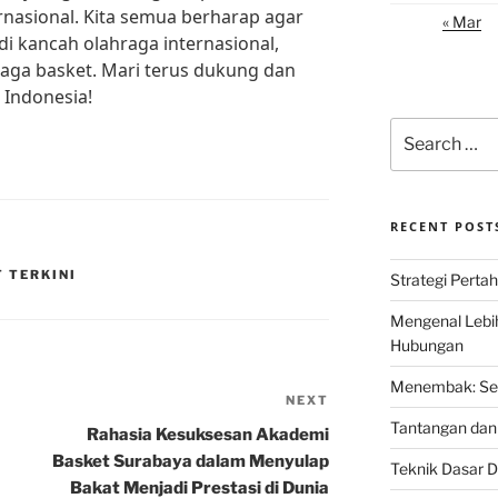
rnasional. Kita semua berharap agar
« Mar
 di kancah olahraga internasional,
aga basket. Mari terus dukung dan
 Indonesia!
Search
for:
RECENT POST
 TERKINI
Strategi Perta
Mengenal Lebi
Hubungan
Menembak: Seni
NEXT
Next
Tantangan dan 
Post
Rahasia Kesuksesan Akademi
Basket Surabaya dalam Menyulap
Teknik Dasar D
Bakat Menjadi Prestasi di Dunia