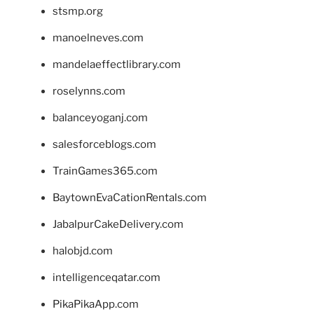
stsmp.org
manoelneves.com
mandelaeffectlibrary.com
roselynns.com
balanceyoganj.com
salesforceblogs.com
TrainGames365.com
BaytownEvaCationRentals.com
JabalpurCakeDelivery.com
halobjd.com
intelligenceqatar.com
PikaPikaApp.com