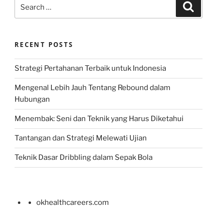
Search
Search
for:
RECENT POSTS
Strategi Pertahanan Terbaik untuk Indonesia
Mengenal Lebih Jauh Tentang Rebound dalam
Hubungan
Menembak: Seni dan Teknik yang Harus Diketahui
Tantangan dan Strategi Melewati Ujian
Teknik Dasar Dribbling dalam Sepak Bola
okhealthcareers.com