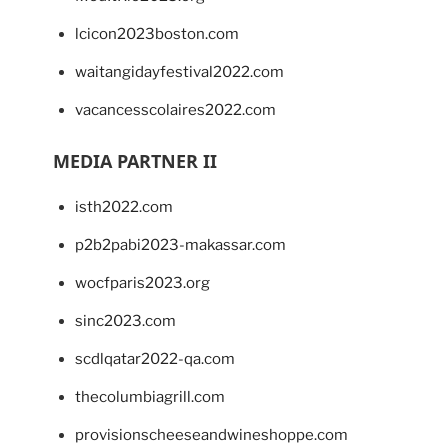
lcicon2023boston.com
waitangidayfestival2022.com
vacancesscolaires2022.com
MEDIA PARTNER II
isth2022.com
p2b2pabi2023-makassar.com
wocfparis2023.org
sinc2023.com
scdlqatar2022-qa.com
thecolumbiagrill.com
provisionscheeseandwineshoppe.com