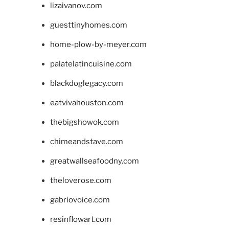
lizaivanov.com
guesttinyhomes.com
home-plow-by-meyer.com
palatelatincuisine.com
blackdoglegacy.com
eatvivahouston.com
thebigshowok.com
chimeandstave.com
greatwallseafoodny.com
theloverose.com
gabriovoice.com
resinflowart.com