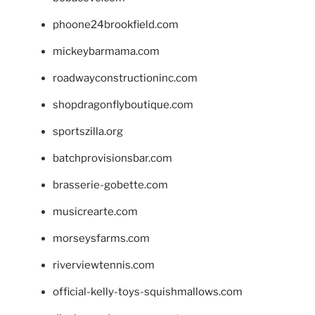
phoone24brookfield.com
mickeybarmama.com
roadwayconstructioninc.com
shopdragonflyboutique.com
sportszilla.org
batchprovisionsbar.com
brasserie-gobette.com
musicrearte.com
morseysfarms.com
riverviewtennis.com
official-kelly-toys-squishmallows.com