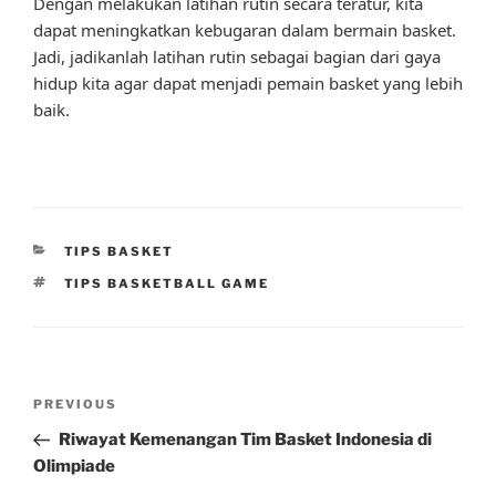
Dengan melakukan latihan rutin secara teratur, kita
dapat meningkatkan kebugaran dalam bermain basket.
Jadi, jadikanlah latihan rutin sebagai bagian dari gaya
hidup kita agar dapat menjadi pemain basket yang lebih
baik.
CATEGORIES
TIPS BASKET
TAGS
TIPS BASKETBALL GAME
Post
Previous
PREVIOUS
navigation
Post
Riwayat Kemenangan Tim Basket Indonesia di
Olimpiade