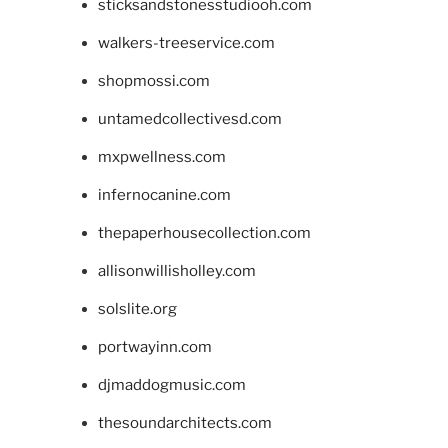
sticksandstonesstudiooh.com
walkers-treeservice.com
shopmossi.com
untamedcollectivesd.com
mxpwellness.com
infernocanine.com
thepaperhousecollection.com
allisonwillisholley.com
solslite.org
portwayinn.com
djmaddogmusic.com
thesoundarchitects.com