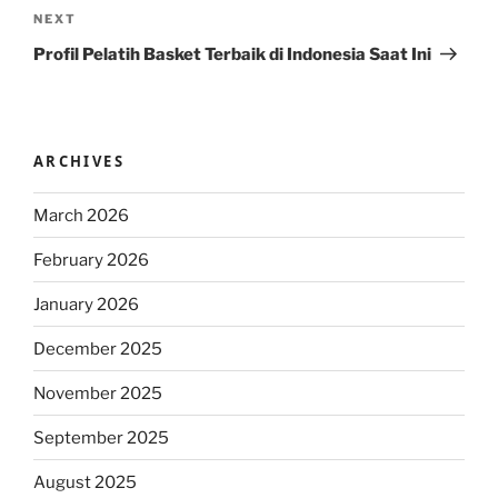
Next
NEXT
Post
Profil Pelatih Basket Terbaik di Indonesia Saat Ini
ARCHIVES
March 2026
February 2026
January 2026
December 2025
November 2025
September 2025
August 2025