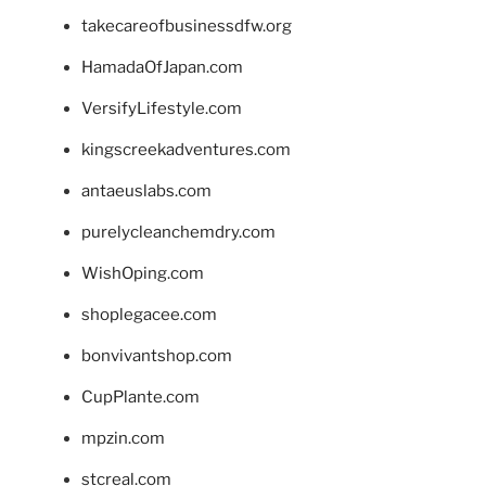
takecareofbusinessdfw.org
HamadaOfJapan.com
VersifyLifestyle.com
kingscreekadventures.com
antaeuslabs.com
purelycleanchemdry.com
WishOping.com
shoplegacee.com
bonvivantshop.com
CupPlante.com
mpzin.com
stcreal.com