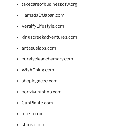
takecareofbusinessdfw.org
HamadaOfJapan.com
VersifyLifestyle.com
kingscreekadventures.com
antaeuslabs.com
purelycleanchemdry.com
WishOping.com
shoplegacee.com
bonvivantshop.com
CupPlante.com
mpzin.com
stcreal.com