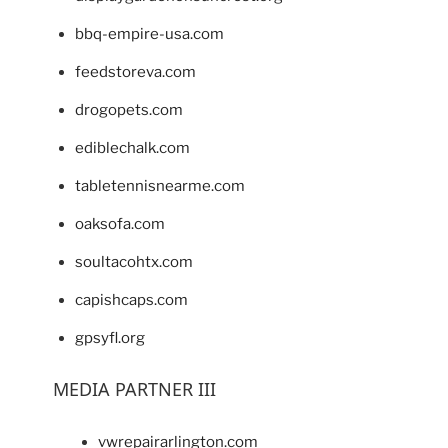
bbq-empire-usa.com
feedstoreva.com
drogopets.com
ediblechalk.com
tabletennisnearme.com
oaksofa.com
soultacohtx.com
capishcaps.com
gpsyfl.org
MEDIA PARTNER III
vwrepairarlington.com