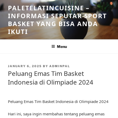
Skip
PALETELATINCUISINE –
to
INFORMASI SEPUTAR SPORT
content
BASKET YANG BISA ANDA
IKUTI
Menu
POSTED
JANUARY 6, 2025
BY
ADMINPAL
ON
Peluang Emas Tim Basket
Indonesia di Olimpiade 2024
Peluang Emas Tim Basket Indonesia di Olimpiade 2024
Hari ini, saya ingin membahas tentang peluang emas