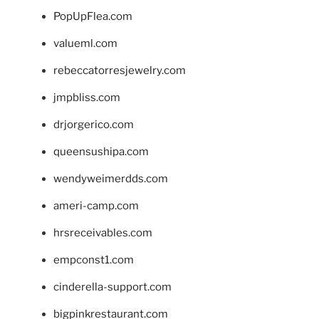
PopUpFlea.com
valueml.com
rebeccatorresjewelry.com
jmpbliss.com
drjorgerico.com
queensushipa.com
wendyweimerdds.com
ameri-camp.com
hrsreceivables.com
empconst1.com
cinderella-support.com
bigpinkrestaurant.com