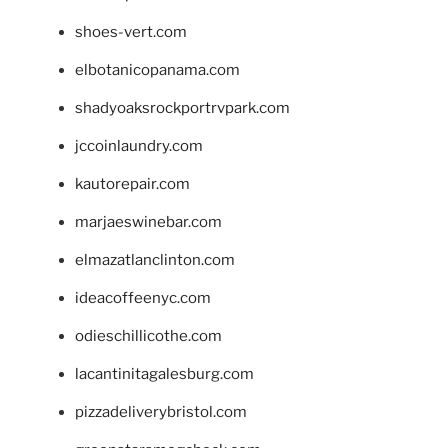
shoes-vert.com
elbotanicopanama.com
shadyoaksrockportrvpark.com
jccoinlaundry.com
kautorepair.com
marjaeswinebar.com
elmazatlanclinton.com
ideacoffeenyc.com
odieschillicothe.com
lacantinitagalesburg.com
pizzadeliverybristol.com