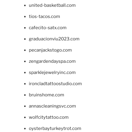
united-basketball.com
tios-tacos.com
cafecito-satx.com
graduacionviu2023.com
pecanjackstogo.com
zengardendayspa.com
sparklejewelryinc.com
ironcladtattoostudio.com
bruinshome.com
annascleaningsvc.com
wolfcitytattoo.com
oysterbayturkeytrot.com