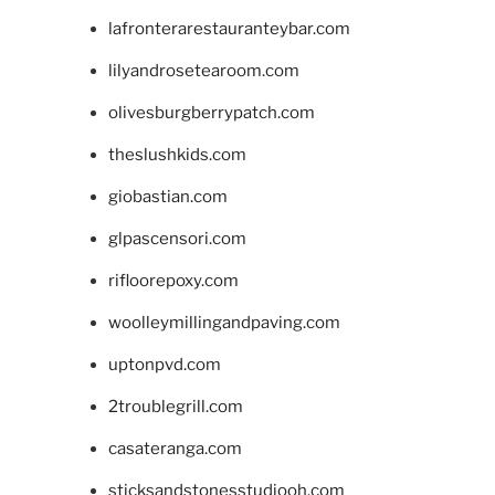
lafronterarestauranteybar.com
lilyandrosetearoom.com
olivesburgberrypatch.com
theslushkids.com
giobastian.com
glpascensori.com
rifloorepoxy.com
woolleymillingandpaving.com
uptonpvd.com
2troublegrill.com
casateranga.com
sticksandstonesstudiooh.com