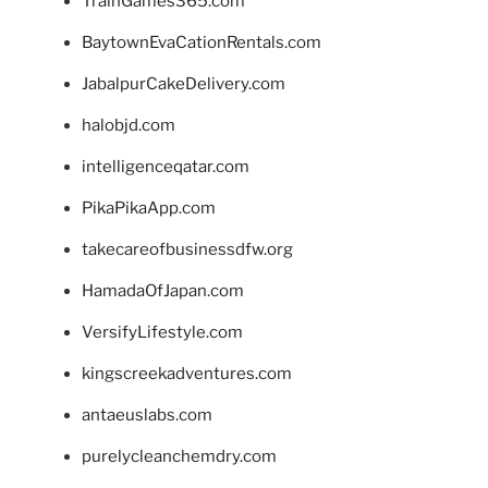
TrainGames365.com
BaytownEvaCationRentals.com
JabalpurCakeDelivery.com
halobjd.com
intelligenceqatar.com
PikaPikaApp.com
takecareofbusinessdfw.org
HamadaOfJapan.com
VersifyLifestyle.com
kingscreekadventures.com
antaeuslabs.com
purelycleanchemdry.com