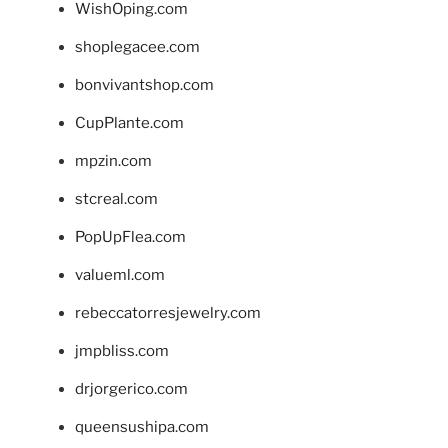
WishOping.com
shoplegacee.com
bonvivantshop.com
CupPlante.com
mpzin.com
stcreal.com
PopUpFlea.com
valueml.com
rebeccatorresjewelry.com
jmpbliss.com
drjorgerico.com
queensushipa.com