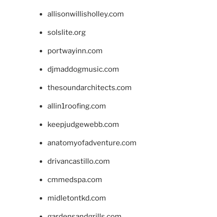
allisonwillisholley.com
solslite.org
portwayinn.com
djmaddogmusic.com
thesoundarchitects.com
allin1roofing.com
keepjudgewebb.com
anatomyofadventure.com
drivancastillo.com
cmmedspa.com
midletontkd.com
gardensandgrills.com