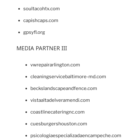
soultacohtx.com
capishcaps.com
gpsyfl.org
MEDIA PARTNER III
vwrepairarlington.com
cleaningservicebaltimore-md.com
beckslandscapeandfence.com
vistaaltadelveramendi.com
coastlinecateringnc.com
cuesburgershouston.com
psicologiaespecializadaencampeche.com