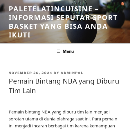
Skip
PALETELATINCUISINE –
to
INFORMASI SEPUTAR SPORT
content
BASKET YANG BISA ANDA
IKUTI
Menu
POSTED
NOVEMBER 26, 2024
BY
ADMINPAL
ON
Pemain Bintang NBA yang Diburu
Tim Lain
Pemain bintang NBA yang diburu tim lain menjadi
sorotan utama di dunia olahraga saat ini. Para pemain
ini menjadi incaran berbagai tim karena kemampuan