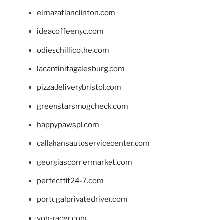
elmazatlanclinton.com
ideacoffeenyc.com
odieschillicothe.com
lacantinitagalesburg.com
pizzadeliverybristol.com
greenstarsmogcheck.com
happypawspl.com
callahansautoservicecenter.com
georgiascornermarket.com
perfectfit24-7.com
portugalprivatedriver.com
von-racer.com