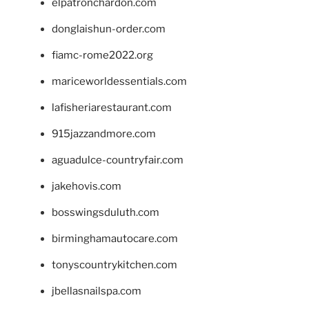
elpatronchardon.com
donglaishun-order.com
fiamc-rome2022.org
mariceworldessentials.com
lafisheriarestaurant.com
915jazzandmore.com
aguadulce-countryfair.com
jakehovis.com
bosswingsduluth.com
birminghamautocare.com
tonyscountrykitchen.com
jbellasnailspa.com