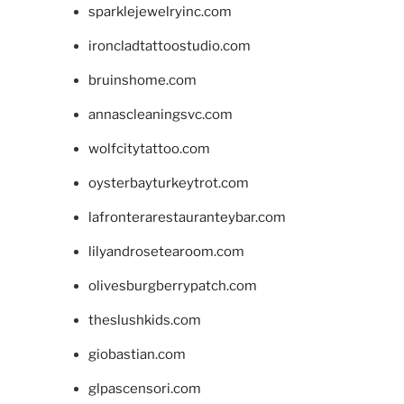
sparklejewelryinc.com
ironcladtattoostudio.com
bruinshome.com
annascleaningsvc.com
wolfcitytattoo.com
oysterbayturkeytrot.com
lafronterarestauranteybar.com
lilyandrosetearoom.com
olivesburgberrypatch.com
theslushkids.com
giobastian.com
glpascensori.com