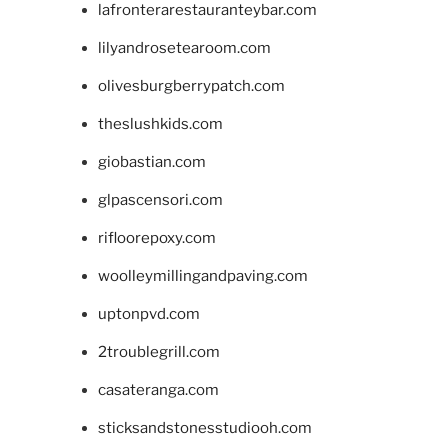
lafronterarestauranteybar.com
lilyandrosetearoom.com
olivesburgberrypatch.com
theslushkids.com
giobastian.com
glpascensori.com
rifloorepoxy.com
woolleymillingandpaving.com
uptonpvd.com
2troublegrill.com
casateranga.com
sticksandstonesstudiooh.com