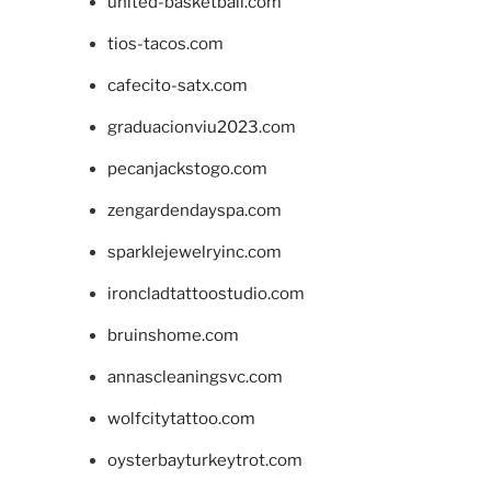
united-basketball.com
tios-tacos.com
cafecito-satx.com
graduacionviu2023.com
pecanjackstogo.com
zengardendayspa.com
sparklejewelryinc.com
ironcladtattoostudio.com
bruinshome.com
annascleaningsvc.com
wolfcitytattoo.com
oysterbayturkeytrot.com