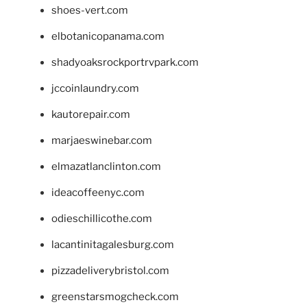
shoes-vert.com
elbotanicopanama.com
shadyoaksrockportrvpark.com
jccoinlaundry.com
kautorepair.com
marjaeswinebar.com
elmazatlanclinton.com
ideacoffeenyc.com
odieschillicothe.com
lacantinitagalesburg.com
pizzadeliverybristol.com
greenstarsmogcheck.com