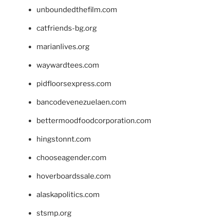
unboundedthefilm.com
catfriends-bg.org
marianlives.org
waywardtees.com
pidfloorsexpress.com
bancodevenezuelaen.com
bettermoodfoodcorporation.com
hingstonnt.com
chooseagender.com
hoverboardssale.com
alaskapolitics.com
stsmp.org