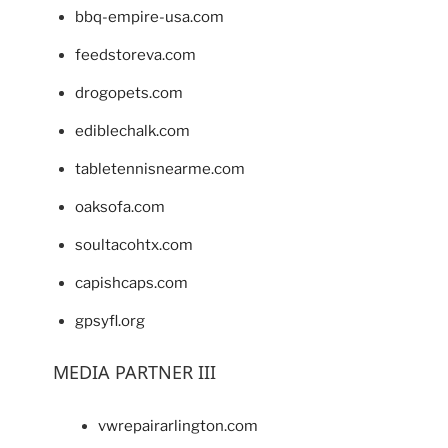
bbq-empire-usa.com
feedstoreva.com
drogopets.com
ediblechalk.com
tabletennisnearme.com
oaksofa.com
soultacohtx.com
capishcaps.com
gpsyfl.org
MEDIA PARTNER III
vwrepairarlington.com