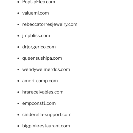
PopUpFlea.com
valueml.com
rebeccatorresjewelry.com
jmpbliss.com
drjorgerico.com
queensushipa.com
wendyweimerdds.com
ameri-camp.com
hrsreceivables.com
empconst1.com
cinderella-support.com
bigpinkrestaurant.com