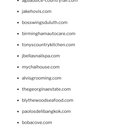
aguadulce-countryfair.com
jakehovis.com
bosswingsduluth.com
birminghamautocare.com
tonyscountrykitchen.com
jbellasnailspa.com
mychaihouse.com
alvisgrooming.com
thegeorginaestate.com
blythewoodseafood.com
paolosdelibangkok.com
bobacove.com