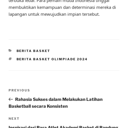
terbuka lebar. Para pemain muda Indonesia tinggal
membuktikan kemampuan dan determinasi mereka di
lapangan untuk mewujudkan impian tersebut.
CATEGORIES
BERITA BASKET
TAGS
BERITA BASKET OLIMPIADE 2024
Post
Previous
PREVIOUS
navigation
Post
Rahasia Sukses dalam Melakukan Latihan
Basketball secara Konsisten
Next
NEXT
Post
Inspirasi dari Para Atlet Akademi Basket di Bandung