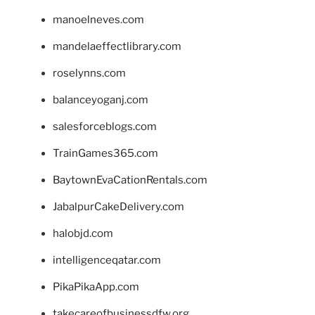
manoelneves.com
mandelaeffectlibrary.com
roselynns.com
balanceyoganj.com
salesforceblogs.com
TrainGames365.com
BaytownEvaCationRentals.com
JabalpurCakeDelivery.com
halobjd.com
intelligenceqatar.com
PikaPikaApp.com
takecareofbusinessdfw.org