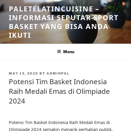
Skip
PALETELATINCUISINE –
to
INFORMASI SEPUTAR SPORT
content
BASKET YANG BISA ANDA
IKUTI
Menu
POSTED
MAY 13, 2025
BY
ADMINPAL
ON
Potensi Tim Basket Indonesia
Raih Medali Emas di Olimpiade
2024
Potensi Tim Basket Indonesia Raih Medali Emas di
Olimpiade 2024 semakin menarik perhatian publik.