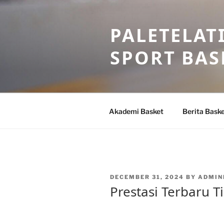
Skip
to
PALETELAT
content
SPORT BAS
Akademi Basket
Berita Bask
POSTED
DECEMBER 31, 2024
BY
ADMIN
ON
Prestasi Terbaru 