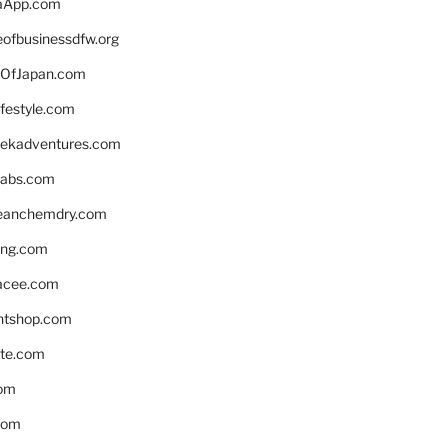
aApp.com
eofbusinessdfw.org
OfJapan.com
ifestyle.com
eekadventures.com
labs.com
leanchemdry.com
ing.com
acee.com
ntshop.com
te.com
om
com