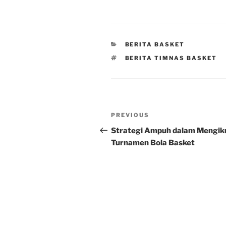
CATEGORIES
BERITA BASKET
TAGS
BERITA TIMNAS BASKET
Post
Previous
PREVIOUS
navigation
Post
Strategi Ampuh dalam Mengik
Turnamen Bola Basket