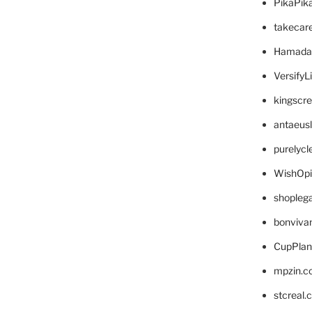
PikaPik
takecar
Hamada
VersifyL
kingscr
antaeus
purelyc
WishOp
shopleg
bonviva
CupPlan
mpzin.c
stcreal.