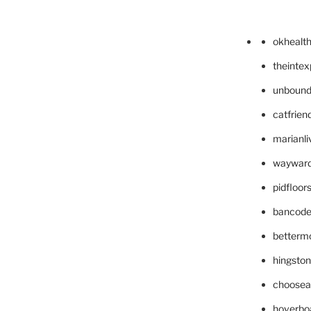
okhealt
theinte
unbound
catfrien
marianli
wayward
pidfloo
bancode
betterm
hingsto
choosea
hoverbo