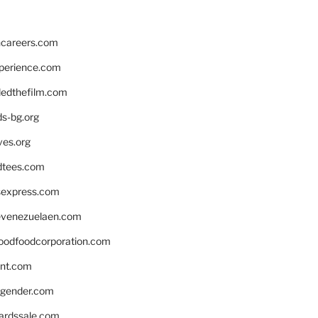
hcareers.com
xperience.com
edthefilm.com
ds-bg.org
ves.org
tees.com
rsexpress.com
venezuelaen.com
oodfoodcorporation.com
nnt.com
gender.com
ardssale.com