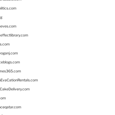
litics.com
rg
neves.com
ffectlibrary.com
ns.com
yoganj.com
rceblogs.com
ames365.com
EvaCationRentals.com
rCakeDelivery.com
.com
enceqatar.com