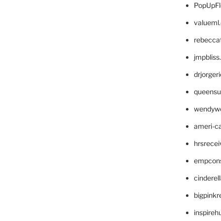
PopUpFl
valueml
rebecca
jmpblis
drjorger
queensu
wendyw
ameri-
hrsrece
empcon
cinderel
bigpinkr
inspireh