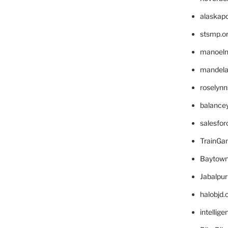
alaskapo
stsmp.o
manoel
mandelae
roselyn
balance
salesfo
TrainG
Baytown
Jabalpu
halobjd
intellig