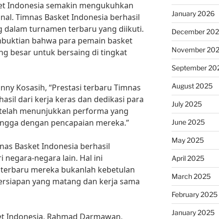
ket Indonesia semakin mengukuhkan
January 2026
onal. Timnas Basket Indonesia berhasil
dalam turnamen terbaru yang diikuti.
December 20
embuktian bahwa para pemain basket
November 20
ng besar untuk bersaing di tingkat
September 20
August 2025
nny Kosasih, “Prestasi terbaru Timnas
sil dari kerja keras dan dedikasi para
July 2025
a telah menunjukkan performa yang
bangga dengan pencapaian mereka.”
June 2025
May 2025
as Basket Indonesia berhasil
 negara-negara lain. Hal ini
April 2025
terbaru mereka bukanlah kebetulan
March 2025
 persiapan yang matang dan kerja sama
February 2025
January 2025
et Indonesia, Rahmad Darmawan,