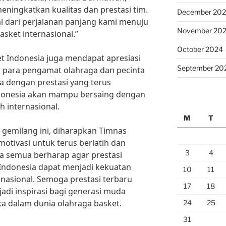
eningkatkan kualitas dan prestasi tim.
December 20
al dari perjalanan panjang kami menuju
November 20
sket internasional.”
October 2024
et Indonesia juga mendapat apresiasi
September 20
k para pengamat olahraga dan pecinta
a dengan prestasi yang terus
ndonesia akan mampu bersaing dengan
h internasional.
M
T
 gemilang ini, diharapkan Timnas
otivasi untuk terus berlatih dan
3
4
ta semua berharap agar prestasi
Indonesia dapat menjadi kekuatan
10
11
rnasional. Semoga prestasi terbaru
17
18
adi inspirasi bagi generasi muda
a dalam dunia olahraga basket.
24
25
31