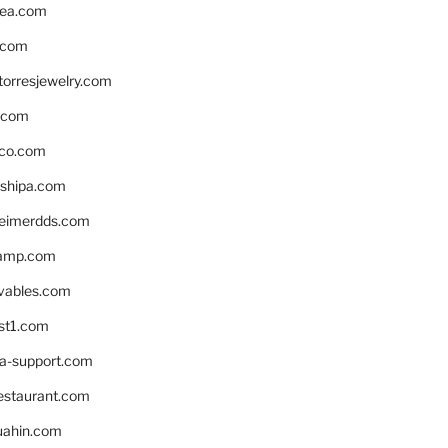
ea.com
.com
torresjewelry.com
s.com
ico.com
shipa.com
eimerdds.com
camp.com
ivables.com
st1.com
la-support.com
estaurant.com
uahin.com