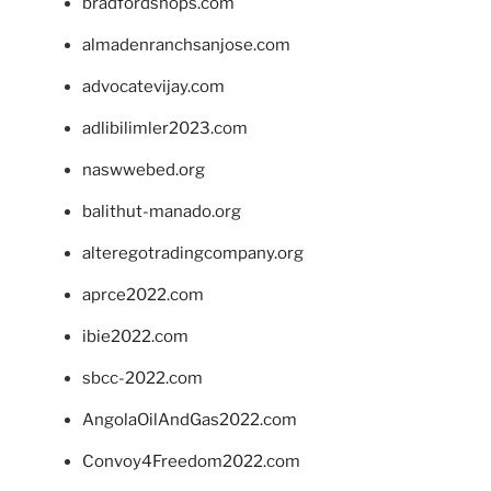
bradfordshops.com
almadenranchsanjose.com
advocatevijay.com
adlibilimler2023.com
naswwebed.org
balithut-manado.org
alteregotradingcompany.org
aprce2022.com
ibie2022.com
sbcc-2022.com
AngolaOilAndGas2022.com
Convoy4Freedom2022.com