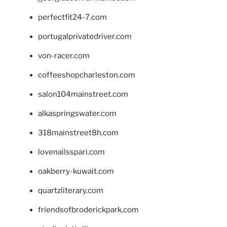
perfectfit24-7.com
portugalprivatedriver.com
von-racer.com
coffeeshopcharleston.com
salon104mainstreet.com
alkaspringswater.com
318mainstreet8h.com
lovenailsspari.com
oakberry-kuwait.com
quartzliterary.com
friendsofbroderickpark.com