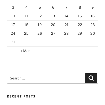
3
4
5
6
7
8
9
10
11
12
13
14
15
16
17
18
19
20
21
22
23
24
25
26
27
28
29
30
31
« Mar
Search
Search
for:
RECENT POSTS