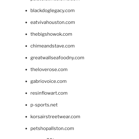
blackdoglegacy.com
eatvivahouston.com
thebigshowok.com
chimeandstave.com
greatwallseafoodny.com
theloverose.com
gabriovoice.com
resinflowart.com
p-sports.net
korsairstreetwear.com
petshopallston.com