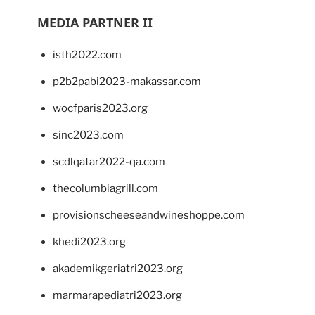
MEDIA PARTNER II
isth2022.com
p2b2pabi2023-makassar.com
wocfparis2023.org
sinc2023.com
scdlqatar2022-qa.com
thecolumbiagrill.com
provisionscheeseandwineshoppe.com
khedi2023.org
akademikgeriatri2023.org
marmarapediatri2023.org