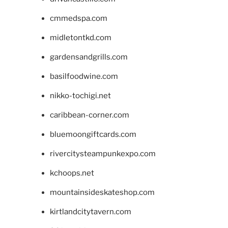
cmmedspa.com
midletontkd.com
gardensandgrills.com
basilfoodwine.com
nikko-tochigi.net
caribbean-corner.com
bluemoongiftcards.com
rivercitysteampunkexpo.com
kchoops.net
mountainsideskateshop.com
kirtlandcitytavern.com