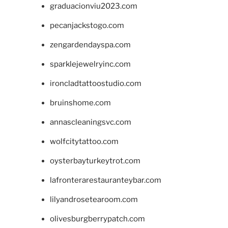
graduacionviu2023.com
pecanjackstogo.com
zengardendayspa.com
sparklejewelryinc.com
ironcladtattoostudio.com
bruinshome.com
annascleaningsvc.com
wolfcitytattoo.com
oysterbayturkeytrot.com
lafronterarestauranteybar.com
lilyandrosetearoom.com
olivesburgberrypatch.com