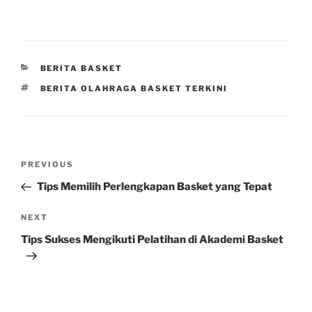
CATEGORIES
BERITA BASKET
TAGS
BERITA OLAHRAGA BASKET TERKINI
Post
Previous
PREVIOUS
navigation
Post
Tips Memilih Perlengkapan Basket yang Tepat
Next
NEXT
Post
Tips Sukses Mengikuti Pelatihan di Akademi Basket