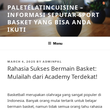
Skip
PALETELATINCUISINE –
to
INFORMASI SEPUTAR SPORT
content
BASKET YANG BISA ANDA
IKUTI
Menu
POSTED
MARCH 4, 2025
BY
ADMINPAL
ON
Rahasia Sukses Bermain Basket:
Mulailah dari Academy Terdekat!
Basketball merupakan olahraga yang sangat populer di
Indonesia. Banyak orang mulai tertarik untuk belajar
bermain basket, namun tidak semua orang tahu rahasia