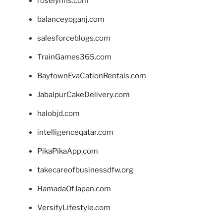
roselynns.com
balanceyoganj.com
salesforceblogs.com
TrainGames365.com
BaytownEvaCationRentals.com
JabalpurCakeDelivery.com
halobjd.com
intelligenceqatar.com
PikaPikaApp.com
takecareofbusinessdfw.org
HamadaOfJapan.com
VersifyLifestyle.com