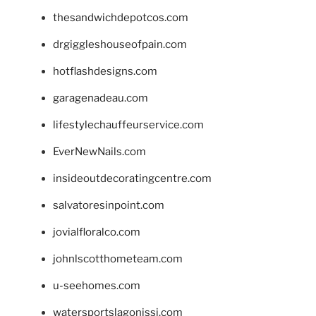
thesandwichdepotcos.com
drgiggleshouseofpain.com
hotflashdesigns.com
garagenadeau.com
lifestylechauffeurservice.com
EverNewNails.com
insideoutdecoratingcentre.com
salvatoresinpoint.com
jovialfloralco.com
johnlscotthometeam.com
u-seehomes.com
watersportslagonissi.com