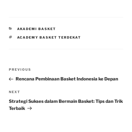
CATEGORIES
AKADEMI BASKET
TAGS
ACADEMY BASKET TERDEKAT
Post
Previous
PREVIOUS
navigation
Post
Rencana Pembinaan Basket Indonesia ke Depan
Next
NEXT
Post
Strategi Sukses dalam Bermain Basket: Tips dan Trik
Terbaik