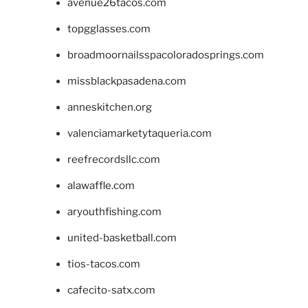
avenue26tacos.com
topgglasses.com
broadmoornailsspacoloradosprings.com
missblackpasadena.com
anneskitchen.org
valenciamarketytaqueria.com
reefrecordsllc.com
alawaffle.com
aryouthfishing.com
united-basketball.com
tios-tacos.com
cafecito-satx.com