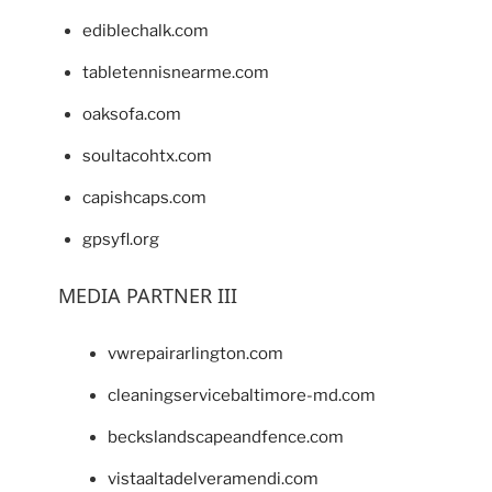
ediblechalk.com
tabletennisnearme.com
oaksofa.com
soultacohtx.com
capishcaps.com
gpsyfl.org
MEDIA PARTNER III
vwrepairarlington.com
cleaningservicebaltimore-md.com
beckslandscapeandfence.com
vistaaltadelveramendi.com