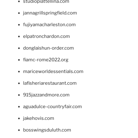
studiopiattellina.com
jannagrillspringfield.com
fujiyamacharleston.com
elpatronchardon.com
donglaishun-order.com
fiamc-rome2022.org
mariceworldessentials.com
lafisheriarestaurant.com
915jazzandmore.com
aguadulce-countryfair.com
jakehovis.com
bosswingsduluth.com