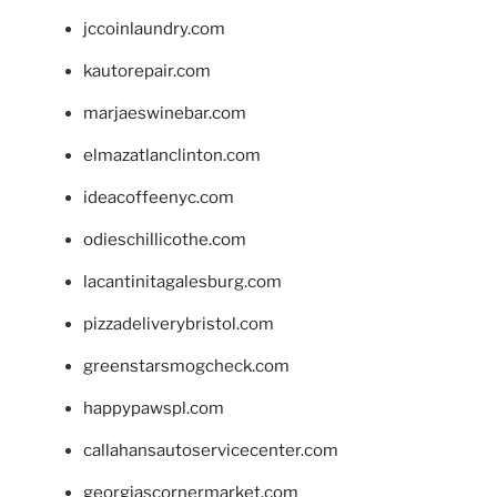
jccoinlaundry.com
kautorepair.com
marjaeswinebar.com
elmazatlanclinton.com
ideacoffeenyc.com
odieschillicothe.com
lacantinitagalesburg.com
pizzadeliverybristol.com
greenstarsmogcheck.com
happypawspl.com
callahansautoservicecenter.com
georgiascornermarket.com