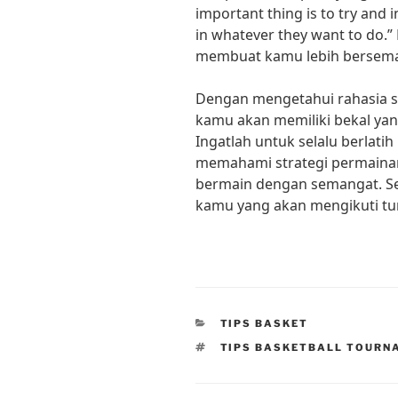
important thing is to try and 
in whatever they want to do.
membuat kamu lebih berseman
Dengan mengetahui rahasia su
kamu akan memiliki bekal ya
Ingatlah untuk selalu berlati
memahami strategi permainan
bermain dengan semangat. Sem
kamu yang akan mengikuti tu
CATEGORIES
TIPS BASKET
TAGS
TIPS BASKETBALL TOURN