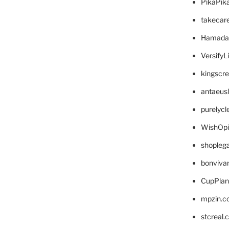
PikaPik
takecar
Hamada
VersifyL
kingscr
antaeus
purelyc
WishOp
shopleg
bonviva
CupPlan
mpzin.c
stcreal.