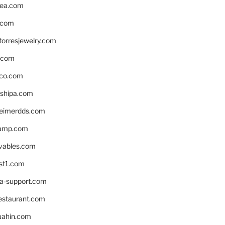
ea.com
.com
torresjewelry.com
s.com
ico.com
shipa.com
eimerdds.com
camp.com
ivables.com
st1.com
la-support.com
estaurant.com
uahin.com