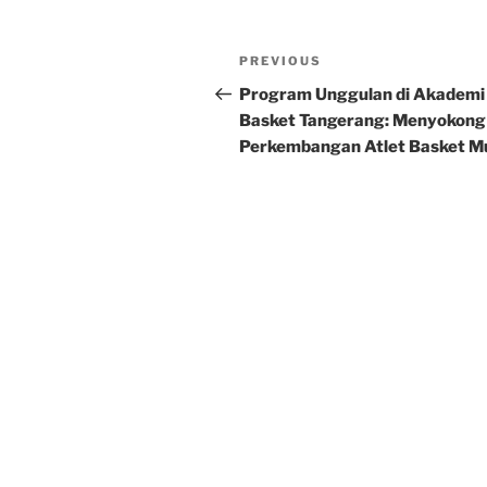
Post
Previous
PREVIOUS
navigation
Post
Program Unggulan di Akademi
Basket Tangerang: Menyokong
Perkembangan Atlet Basket M