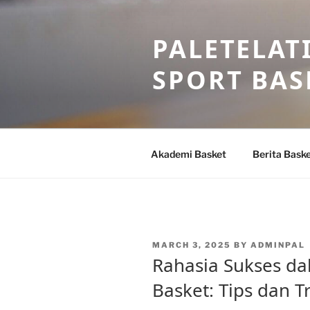
Skip
to
PALETELAT
content
SPORT BAS
Akademi Basket
Berita Bask
POSTED
MARCH 3, 2025
BY
ADMINPAL
ON
Rahasia Sukses d
Basket: Tips dan T