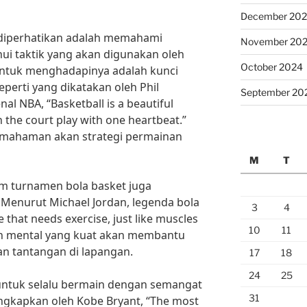
December 20
rlu diperhatikan adalah memahami
November 20
ui taktik yang akan digunakan oleh
October 2024
untuk menghadapinya adalah kunci
erti yang dikatakan oleh Phil
September 20
nal NBA, “Basketball is a beautiful
 the court play with one heartbeat.”
pemahaman akan strategi permainan
M
T
lam turnamen bola basket juga
 Menurut Michael Jordan, legenda bola
3
4
e that needs exercise, just like muscles
10
11
tan mental yang kuat akan membantu
 tantangan di lapangan.
17
18
24
25
 untuk selalu bermain dengan semangat
31
ungkapkan oleh Kobe Bryant, “The most