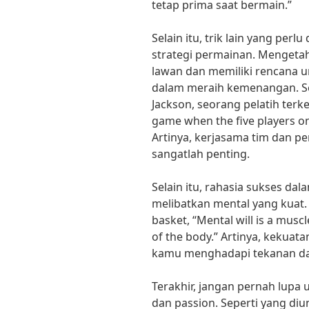
tetap prima saat bermain.”
Selain itu, trik lain yang pe
strategi permainan. Mengetah
lawan dan memiliki rencana 
dalam meraih kemenangan. Sep
Jackson, seorang pelatih terke
game when the five players on
Artinya, kerjasama tim dan 
sangatlah penting.
Selain itu, rahasia sukses da
melibatkan mental yang kuat.
basket, “Mental will is a muscl
of the body.” Artinya, kekua
kamu menghadapi tekanan dan
Terakhir, jangan pernah lupa
dan passion. Seperti yang di