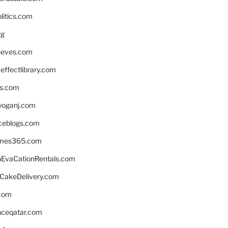
litics.com
rg
neves.com
ffectlibrary.com
ns.com
yoganj.com
rceblogs.com
ames365.com
EvaCationRentals.com
rCakeDelivery.com
.com
enceqatar.com