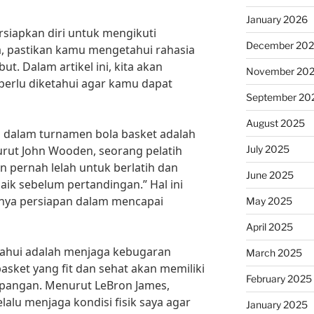
January 2026
iapkan diri untuk mengikuti
December 20
ya, pastikan kamu mengetahui rahasia
t. Dalam artikel ini, kita akan
November 20
perlu diketahui agar kamu dapat
September 20
August 2025
s dalam turnamen bola basket adalah
July 2025
rut John Wooden, seorang pelatih
an pernah lelah untuk berlatih dan
June 2025
ik sebelum pertandingan.” Hal ini
nya persiapan dalam mencapai
May 2025
April 2025
tahui adalah menjaga kebugaran
March 2025
asket yang fit dan sehat akan memiliki
February 2025
lapangan. Menurut LeBron James,
lalu menjaga kondisi fisik saya agar
January 2025