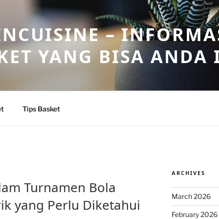
INCUISINE – INFORMA
KET YANG BISA ANDA 
et
Tips Basket
ARCHIVES
alam Turnamen Bola
March 2026
rik yang Perlu Diketahui
February 2026