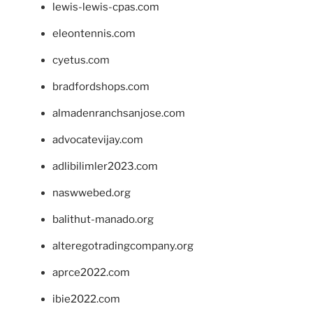
lewis-lewis-cpas.com
eleontennis.com
cyetus.com
bradfordshops.com
almadenranchsanjose.com
advocatevijay.com
adlibilimler2023.com
naswwebed.org
balithut-manado.org
alteregotradingcompany.org
aprce2022.com
ibie2022.com