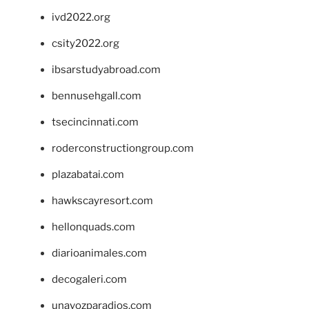
ivd2022.org
csity2022.org
ibsarstudyabroad.com
bennusehgall.com
tsecincinnati.com
roderconstructiongroup.com
plazabatai.com
hawkscayresort.com
hellonquads.com
diarioanimales.com
decogaleri.com
unavozparadios.com