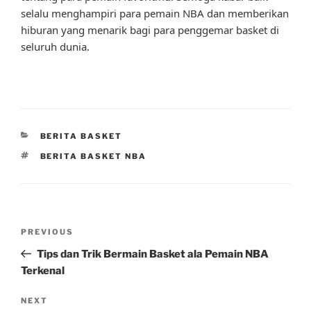
selalu menghampiri para pemain NBA dan memberikan
hiburan yang menarik bagi para penggemar basket di
seluruh dunia.
CATEGORIES
BERITA BASKET
TAGS
BERITA BASKET NBA
Post
Previous
PREVIOUS
navigation
Post
Tips dan Trik Bermain Basket ala Pemain NBA
Terkenal
Next
NEXT