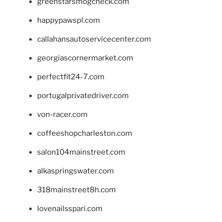
greenstarsmogcheck.com
happypawspl.com
callahansautoservicecenter.com
georgiascornermarket.com
perfectfit24-7.com
portugalprivatedriver.com
von-racer.com
coffeeshopcharleston.com
salon104mainstreet.com
alkaspringswater.com
318mainstreet8h.com
lovenailsspari.com