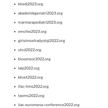
khedi2023.org
akademikgeriatri2023.org
marmarapediatri2023.org
emchie2023.org
girisimselradyoloji2022.org
utcd2022.org
biosensor2022.org
ialp2022.org
klivet2022.org
ifac-hms2022.org
taoms2022.org
iias-euromena-conference2022.org