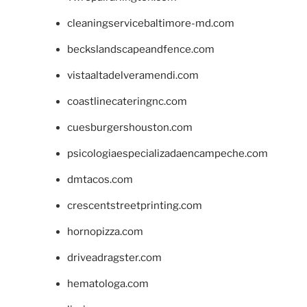
cleaningservicebaltimore-md.com
beckslandscapeandfence.com
vistaaltadelveramendi.com
coastlinecateringnc.com
cuesburgershouston.com
psicologiaespecializadaencampeche.com
dmtacos.com
crescentstreetprinting.com
hornopizza.com
driveadragster.com
hematologa.com