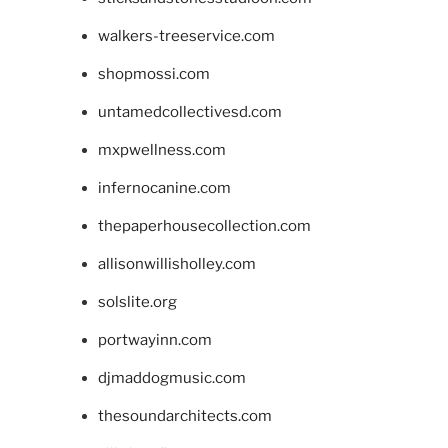
walkers-treeservice.com
shopmossi.com
untamedcollectivesd.com
mxpwellness.com
infernocanine.com
thepaperhousecollection.com
allisonwillisholley.com
solslite.org
portwayinn.com
djmaddogmusic.com
thesoundarchitects.com