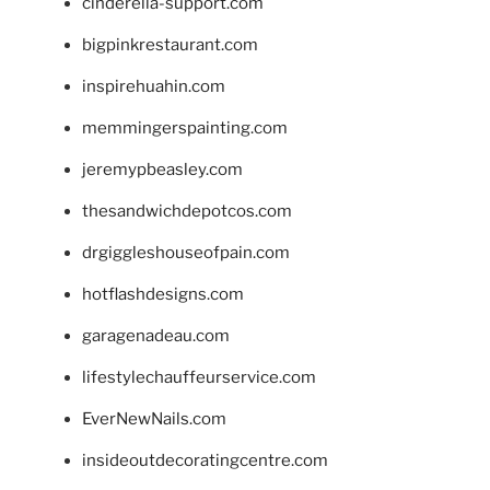
cinderella-support.com
bigpinkrestaurant.com
inspirehuahin.com
memmingerspainting.com
jeremypbeasley.com
thesandwichdepotcos.com
drgiggleshouseofpain.com
hotflashdesigns.com
garagenadeau.com
lifestylechauffeurservice.com
EverNewNails.com
insideoutdecoratingcentre.com