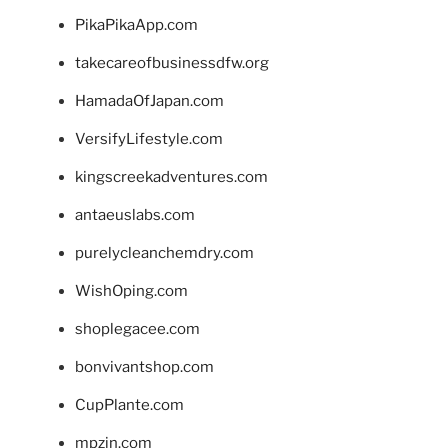
PikaPikaApp.com
takecareofbusinessdfw.org
HamadaOfJapan.com
VersifyLifestyle.com
kingscreekadventures.com
antaeuslabs.com
purelycleanchemdry.com
WishOping.com
shoplegacee.com
bonvivantshop.com
CupPlante.com
mpzin.com