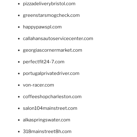
pizzadeliverybristol.com
greenstarsmogcheck.com
happypawspl.com
callahansautoservicecenter.com
georgiascornermarket.com
perfectfit24-7.com
portugalprivatedriver.com
von-racer.com
coffeeshopcharleston.com
salon104mainstreet.com
alkaspringswater.com
318mainstreet8h.com