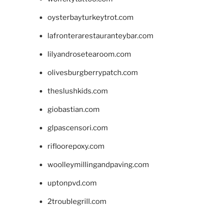
oysterbayturkeytrot.com
lafronterarestauranteybar.com
lilyandrosetearoom.com
olivesburgberrypatch.com
theslushkids.com
giobastian.com
glpascensori.com
rifloorepoxy.com
woolleymillingandpaving.com
uptonpvd.com
2troublegrill.com