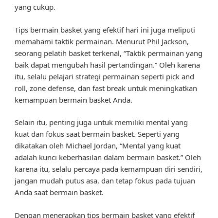
yang cukup.
Tips bermain basket yang efektif hari ini juga meliputi
memahami taktik permainan. Menurut Phil Jackson,
seorang pelatih basket terkenal, “Taktik permainan yang
baik dapat mengubah hasil pertandingan.” Oleh karena
itu, selalu pelajari strategi permainan seperti pick and
roll, zone defense, dan fast break untuk meningkatkan
kemampuan bermain basket Anda.
Selain itu, penting juga untuk memiliki mental yang
kuat dan fokus saat bermain basket. Seperti yang
dikatakan oleh Michael Jordan, “Mental yang kuat
adalah kunci keberhasilan dalam bermain basket.” Oleh
karena itu, selalu percaya pada kemampuan diri sendiri,
jangan mudah putus asa, dan tetap fokus pada tujuan
Anda saat bermain basket.
Dengan menerapkan tips bermain basket yang efektif