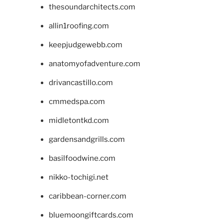
thesoundarchitects.com
allin1roofing.com
keepjudgewebb.com
anatomyofadventure.com
drivancastillo.com
cmmedspa.com
midletontkd.com
gardensandgrills.com
basilfoodwine.com
nikko-tochigi.net
caribbean-corner.com
bluemoongiftcards.com