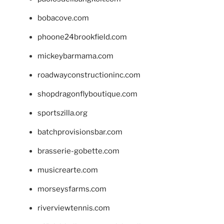
bobacove.com
phoone24brookfield.com
mickeybarmama.com
roadwayconstructioninc.com
shopdragonflyboutique.com
sportszilla.org
batchprovisionsbar.com
brasserie-gobette.com
musicrearte.com
morseysfarms.com
riverviewtennis.com