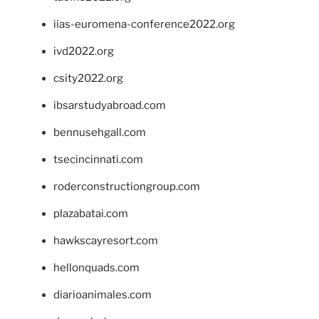
iias-euromena-conference2022.org
ivd2022.org
csity2022.org
ibsarstudyabroad.com
bennusehgall.com
tsecincinnati.com
roderconstructiongroup.com
plazabatai.com
hawkscayresort.com
hellonquads.com
diarioanimales.com