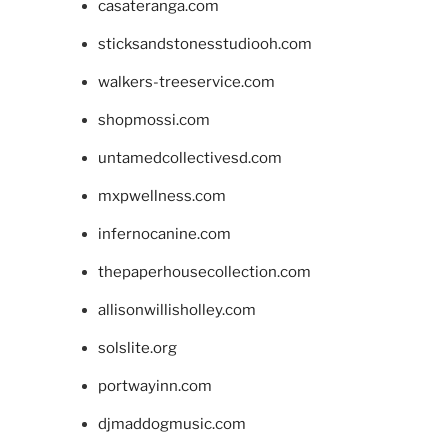
casateranga.com
sticksandstonesstudiooh.com
walkers-treeservice.com
shopmossi.com
untamedcollectivesd.com
mxpwellness.com
infernocanine.com
thepaperhousecollection.com
allisonwillisholley.com
solslite.org
portwayinn.com
djmaddogmusic.com