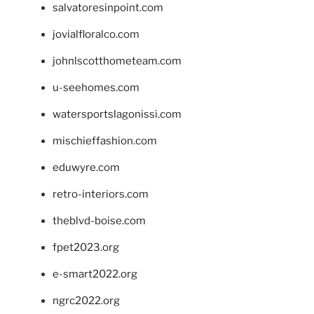
salvatoresinpoint.com
jovialfloralco.com
johnlscotthometeam.com
u-seehomes.com
watersportslagonissi.com
mischieffashion.com
eduwyre.com
retro-interiors.com
theblvd-boise.com
fpet2023.org
e-smart2022.org
ngrc2022.org