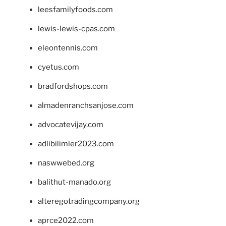
leesfamilyfoods.com
lewis-lewis-cpas.com
eleontennis.com
cyetus.com
bradfordshops.com
almadenranchsanjose.com
advocatevijay.com
adlibilimler2023.com
naswwebed.org
balithut-manado.org
alteregotradingcompany.org
aprce2022.com