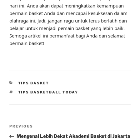
hari ini, Anda akan dapat meningkatkan kemampuan
bermain basket Anda dan mencapai kesuksesan dalam
olahraga ini. Jadi, jangan ragu untuk terus berlatih dan
belajar untuk menjadi pemain basket yang lebih baik.
Semoga artikel ini bermanfaat bagi Anda dan selamat
bermain basket!
CATEGORIES
TIPS BASKET
TAGS
TIPS BASKETBALL TODAY
Post
Previous
PREVIOUS
navigation
Post
Mengenal Lebih Dekat Akademi Basket di Jakarta