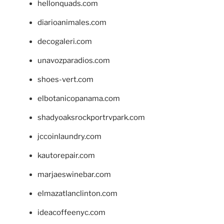
hellonquads.com
diarioanimales.com
decogaleri.com
unavozparadios.com
shoes-vert.com
elbotanicopanama.com
shadyoaksrockportrvpark.com
jccoinlaundry.com
kautorepair.com
marjaeswinebar.com
elmazatlanclinton.com
ideacoffeenyc.com