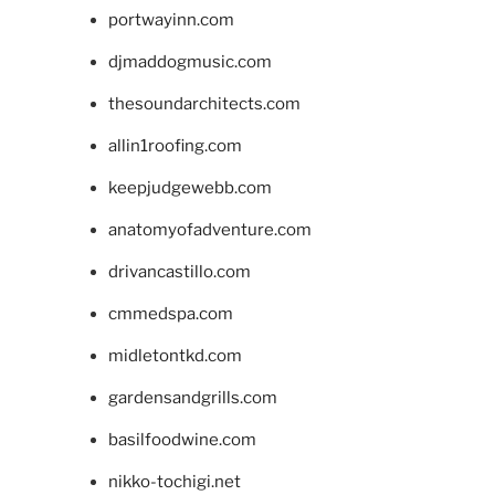
portwayinn.com
djmaddogmusic.com
thesoundarchitects.com
allin1roofing.com
keepjudgewebb.com
anatomyofadventure.com
drivancastillo.com
cmmedspa.com
midletontkd.com
gardensandgrills.com
basilfoodwine.com
nikko-tochigi.net