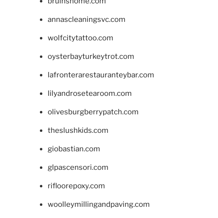
bruinshome.com
annascleaningsvc.com
wolfcitytattoo.com
oysterbayturkeytrot.com
lafronterarestauranteybar.com
lilyandrosetearoom.com
olivesburgberrypatch.com
theslushkids.com
giobastian.com
glpascensori.com
rifloorepoxy.com
woolleymillingandpaving.com