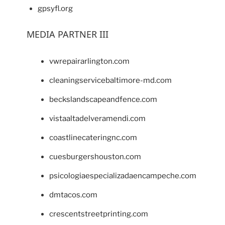
gpsyfl.org
MEDIA PARTNER III
vwrepairarlington.com
cleaningservicebaltimore-md.com
beckslandscapeandfence.com
vistaaltadelveramendi.com
coastlinecateringnc.com
cuesburgershouston.com
psicologiaespecializadaencampeche.com
dmtacos.com
crescentstreetprinting.com