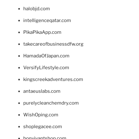
halobjd.com
intelligenceqatar.com
PikaPikaApp.com
takecareofbusinessdfw.org
HamadaOfJapan.com
VersifyLifestyle.com
kingscreekadventures.com
antaeuslabs.com
purelycleanchemdry.com
WishOping.com
shoplegacee.com
bonvivantshop.com