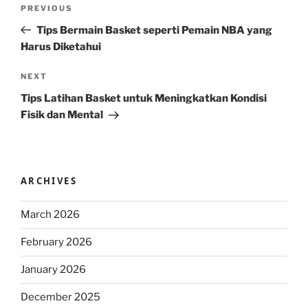
Post
Previous
PREVIOUS
navigation
Post
Tips Bermain Basket seperti Pemain NBA yang
Harus Diketahui
Next
NEXT
Post
Tips Latihan Basket untuk Meningkatkan Kondisi
Fisik dan Mental
ARCHIVES
March 2026
February 2026
January 2026
December 2025