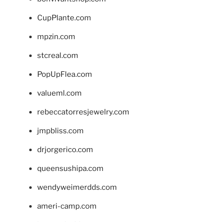
CupPlante.com
mpzin.com
stcreal.com
PopUpFlea.com
valueml.com
rebeccatorresjewelry.com
jmpbliss.com
drjorgerico.com
queensushipa.com
wendyweimerdds.com
ameri-camp.com