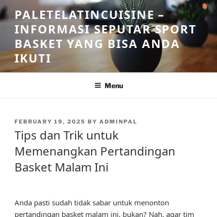
Skip
PALETELATINCUISINE –
to
INFORMASI SEPUTAR SPORT
content
BASKET YANG BISA ANDA
IKUTI
Menu
POSTED
FEBRUARY 19, 2025
BY
ADMINPAL
ON
Tips dan Trik untuk
Memenangkan Pertandingan
Basket Malam Ini
Anda pasti sudah tidak sabar untuk menonton
pertandingan basket malam ini, bukan? Nah, agar tim