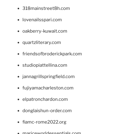
318mainstreet8h.com
lovenailsspari.com
oakberry-kuwait.com
quartzliterary.com
friendsofbroderickpark.com
studiopiattellina.com
jannagrillspringfield.com
fujiyamacharleston.com
elpatronchardon.com
donglaishun-order.com
fiamc-rome2022.org
mariceworldessentials.com