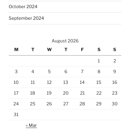
October 2024
September 2024
August 2026
M
T
W
T
F
S
S
1
2
3
4
5
6
7
8
9
10
11
12
13
14
15
16
17
18
19
20
21
22
23
24
25
26
27
28
29
30
31
« Mar