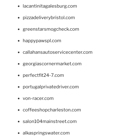
lacantinitagalesburg.com
pizzadeliverybristol.com
greenstarsmogcheck.com
happypawspl.com
callahansautoservicecenter.com
georgiascornermarket.com
perfectfit24-7.com
portugalprivatedriver.com
von-racer.com
coffeeshopcharleston.com
salon104mainstreet.com
alkaspringswater.com