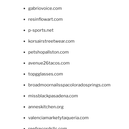
gabriovoice.com
resinflowart.com
p-sports.net
korsairstreetwear.com
petshopallston.com
avenue26tacos.com
topgglasses.com
broadmoornailsspacoloradosprings.com
missblackpasadena.com
anneskitchen.org
valenciamarketytaqueria.com
reefrecordsllc.com