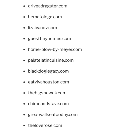
driveadragster.com
hematologa.com
lizaivanov.com
guesttinyhomes.com
home-plow-by-meyer.com
palatelatincuisine.com
blackdoglegacy.com
eatvivahouston.com
thebigshowok.com
chimeandstave.com
greatwallseafoodny.com
theloverose.com