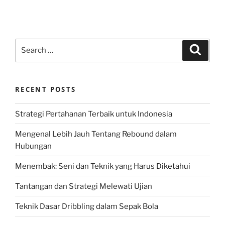
Search
Search
for:
RECENT POSTS
Strategi Pertahanan Terbaik untuk Indonesia
Mengenal Lebih Jauh Tentang Rebound dalam
Hubungan
Menembak: Seni dan Teknik yang Harus Diketahui
Tantangan dan Strategi Melewati Ujian
Teknik Dasar Dribbling dalam Sepak Bola