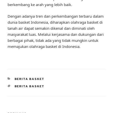
berkembang ke arah yang lebih baik.
Dengan adanya tren dan perkembangan terbaru dalam
dunia basket Indonesia, diharapkan olahraga basket di
tanah air dapat semakin dikenal dan diminati oleh
masyarakat luas. Melalui kerjasama dan dukungan dari
berbagai pihak, tidak ada yang tidak mungkin untuk
memajukan olahraga basket di Indonesia.
CATEGORIES
BERITA BASKET
TAGS
BERITA BASKET
Post