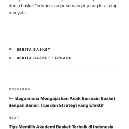
dunia basket Indonesia agar semangat juang kita tetap
menyala.
CATEGORIES
BERITA BASKET
TAGS
BERITA BASKET TERBARU
Post
Previous
PREVIOUS
navigation
Post
Bagaimana Mengajarkan Anak Bermain Basket
dengan Benar: Tips dan Strategi yang Efektif
Next
NEXT
Post
Tips Memilih Akademi Basket Terbaik di Indonesia