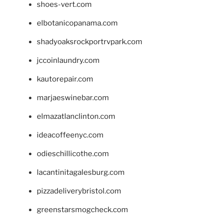
shoes-vert.com
elbotanicopanama.com
shadyoaksrockportrvpark.com
jccoinlaundry.com
kautorepair.com
marjaeswinebar.com
elmazatlanclinton.com
ideacoffeenyc.com
odieschillicothe.com
lacantinitagalesburg.com
pizzadeliverybristol.com
greenstarsmogcheck.com