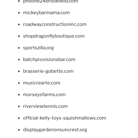
phoone24brookfield.com
mickeybarmama.com
roadwayconstructioninc.com
shopdragonflyboutique.com
sportszilla.org
batchprovisionsbar.com
brasserie-gobette.com
musicrearte.com
morseysfarms.com
riverviewtennis.com
official-kelly-toys-squishmallows.com
displaygardenonsuncrest.org