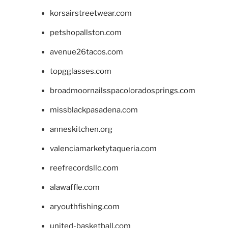
korsairstreetwear.com
petshopallston.com
avenue26tacos.com
topgglasses.com
broadmoornailsspacoloradosprings.com
missblackpasadena.com
anneskitchen.org
valenciamarketytaqueria.com
reefrecordsllc.com
alawaffle.com
aryouthfishing.com
united-basketball.com