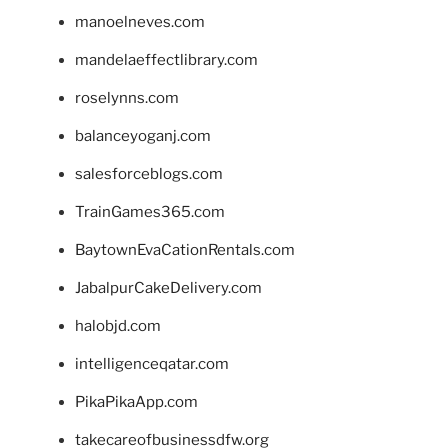
manoelneves.com
mandelaeffectlibrary.com
roselynns.com
balanceyoganj.com
salesforceblogs.com
TrainGames365.com
BaytownEvaCationRentals.com
JabalpurCakeDelivery.com
halobjd.com
intelligenceqatar.com
PikaPikaApp.com
takecareofbusinessdfw.org