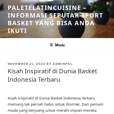
Skip
PALETELATINCUISINE –
to
INFORMASI SEPUTAR SPORT
content
BASKET YANG BISA ANDA
IKUTI
Menu
POSTED
NOVEMBER 21, 2024
BY
ADMINPAL
ON
Kisah Inspiratif di Dunia Basket
Indonesia Terbaru
Kisah Inspiratif di Dunia Basket Indonesia Terbaru
memang tak pernah habis untuk disimak. Dari pemain
muda yang berjuang untuk meraih impian mereka