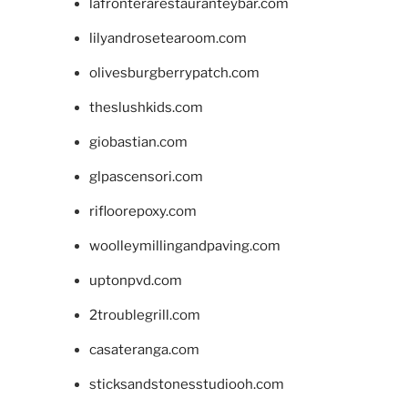
lafronterarestauranteybar.com
lilyandrosetearoom.com
olivesburgberrypatch.com
theslushkids.com
giobastian.com
glpascensori.com
rifloorepoxy.com
woolleymillingandpaving.com
uptonpvd.com
2troublegrill.com
casateranga.com
sticksandstonesstudiooh.com