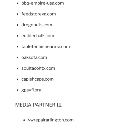
bbq-empire-usa.com
feedstoreva.com
drogopets.com
ediblechalk.com
tabletennisnearme.com
oaksofa.com
soultacohtx.com
capishcaps.com
gpsyfl.org
MEDIA PARTNER III
vwrepairarlington.com