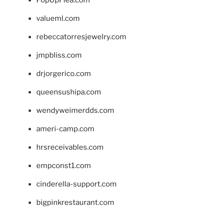
PopUpFlea.com
valueml.com
rebeccatorresjewelry.com
jmpbliss.com
drjorgerico.com
queensushipa.com
wendyweimerdds.com
ameri-camp.com
hrsreceivables.com
empconst1.com
cinderella-support.com
bigpinkrestaurant.com