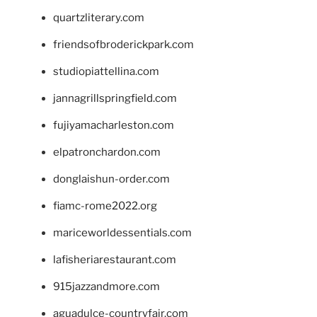
quartzliterary.com
friendsofbroderickpark.com
studiopiattellina.com
jannagrillspringfield.com
fujiyamacharleston.com
elpatronchardon.com
donglaishun-order.com
fiamc-rome2022.org
mariceworldessentials.com
lafisheriarestaurant.com
915jazzandmore.com
aguadulce-countryfair.com