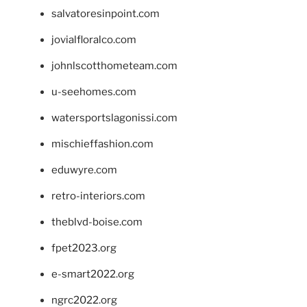
salvatoresinpoint.com
jovialfloralco.com
johnlscotthometeam.com
u-seehomes.com
watersportslagonissi.com
mischieffashion.com
eduwyre.com
retro-interiors.com
theblvd-boise.com
fpet2023.org
e-smart2022.org
ngrc2022.org