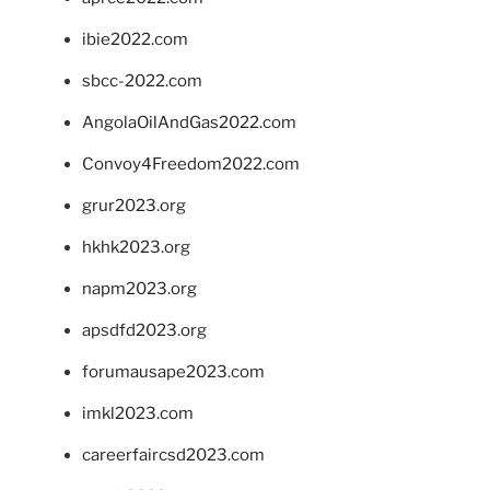
ibie2022.com
sbcc-2022.com
AngolaOilAndGas2022.com
Convoy4Freedom2022.com
grur2023.org
hkhk2023.org
napm2023.org
apsdfd2023.org
forumausape2023.com
imkl2023.com
careerfaircsd2023.com