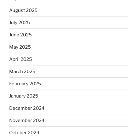
August 2025
July 2025
June 2025
May 2025
April 2025
March 2025
February 2025
January 2025
December 2024
November 2024
October 2024