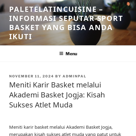
Skip
PALETELATINCUISINE –
to
INFORMASI SEPUTAR SPORT
content
BASKET YANG BISA ANDA
IKUTI
Menu
POSTED
NOVEMBER 11, 2024
BY
ADMINPAL
ON
Meniti Karir Basket melalui
Akademi Basket Jogja: Kisah
Sukses Atlet Muda
Meniti karir basket melalui Akademi Basket Jogja,
merupakan kisah sukses atlet muda yang patut untuk