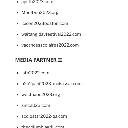
apsth2023.com
MedItRio2023.org
lcicon2023boston.com
waitangidayfestival2022.com
vacancesscolaires2022.com
MEDIA PARTNER II
isth2022.com
p2b2pabi2023-makassar.com
wocfparis2023.org
sinc2023.com
scdlqatar2022-qa.com
thecolumbiagrill.com