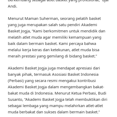
Andi.
Menurut Maman Suherman, seorang pelatih basket
yang juga merupakan salah satu pendiri Akademi
Basket Jogja, “Kami berkomitmen untuk mendidik dan
melatih atlet muda agar memiliki kemampuan yang
baik dalam bermain basket. Kami percaya bahwa
melalui kerja keras dan ketekunan, atlet muda bisa
meraih prestasi yang gemilang di bidang basket.”
Akademi Basket Jogja juga mendapat apresiasi dari
banyak pihak, termasuk Asosiasi Basket Indonesia
(Perbasi) yang secara resmi mengakui kontribusi
Akademi Basket Jogja dalam mengembangkan bakat-
bakat muda di Indonesia. Menurut Ketua Perbasi, Budi
Susanto, “Akademi Basket Jogja telah membuktikan diri
sebagai lembaga yang mampu melahirkan atlet-atlet
muda berbakat dan sukses dalam bermain basket.”