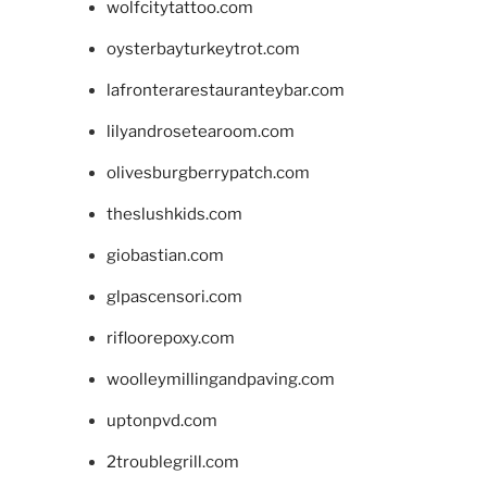
wolfcitytattoo.com
oysterbayturkeytrot.com
lafronterarestauranteybar.com
lilyandrosetearoom.com
olivesburgberrypatch.com
theslushkids.com
giobastian.com
glpascensori.com
rifloorepoxy.com
woolleymillingandpaving.com
uptonpvd.com
2troublegrill.com