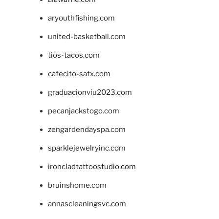
aryouthfishing.com
united-basketball.com
tios-tacos.com
cafecito-satx.com
graduacionviu2023.com
pecanjackstogo.com
zengardendayspa.com
sparklejewelryinc.com
ironcladtattoostudio.com
bruinshome.com
annascleaningsvc.com