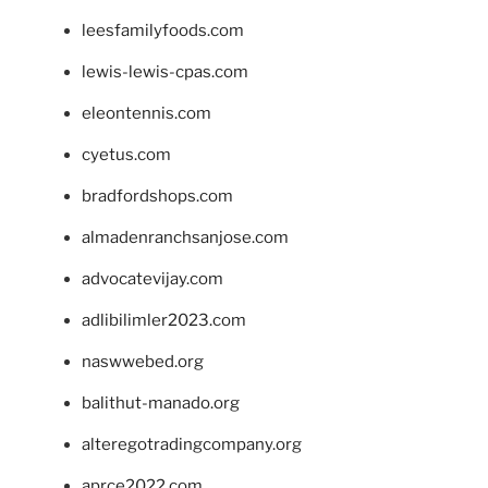
leesfamilyfoods.com
lewis-lewis-cpas.com
eleontennis.com
cyetus.com
bradfordshops.com
almadenranchsanjose.com
advocatevijay.com
adlibilimler2023.com
naswwebed.org
balithut-manado.org
alteregotradingcompany.org
aprce2022.com