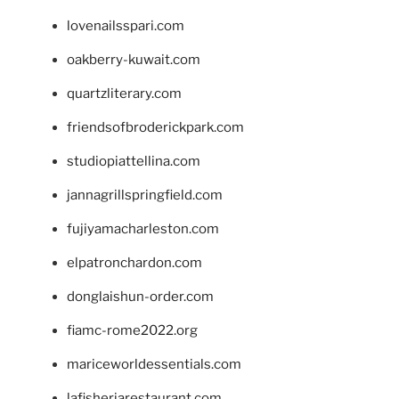
lovenailsspari.com
oakberry-kuwait.com
quartzliterary.com
friendsofbroderickpark.com
studiopiattellina.com
jannagrillspringfield.com
fujiyamacharleston.com
elpatronchardon.com
donglaishun-order.com
fiamc-rome2022.org
mariceworldessentials.com
lafisheriarestaurant.com