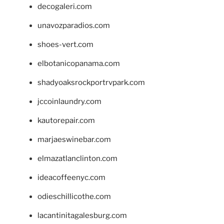
decogaleri.com
unavozparadios.com
shoes-vert.com
elbotanicopanama.com
shadyoaksrockportrvpark.com
jccoinlaundry.com
kautorepair.com
marjaeswinebar.com
elmazatlanclinton.com
ideacoffeenyc.com
odieschillicothe.com
lacantinitagalesburg.com