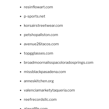
resinflowart.com
p-sports.net
korsairstreetwear.com
petshopallston.com
avenue26tacos.com
topgglasses.com
broadmoornailsspacoloradosprings.com
missblackpasadena.com
anneskitchen.org
valenciamarketytaqueria.com
reefrecordsllc.com
alawaffle.com