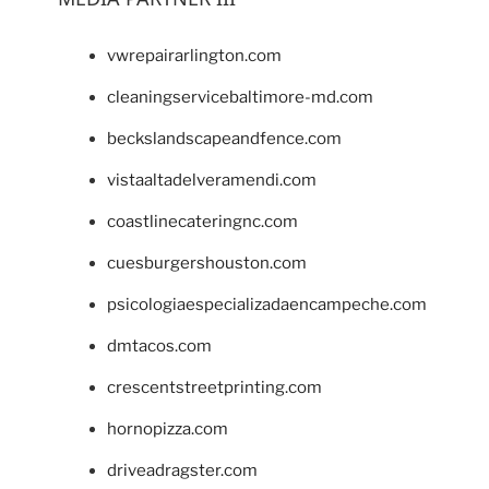
vwrepairarlington.com
cleaningservicebaltimore-md.com
beckslandscapeandfence.com
vistaaltadelveramendi.com
coastlinecateringnc.com
cuesburgershouston.com
psicologiaespecializadaencampeche.com
dmtacos.com
crescentstreetprinting.com
hornopizza.com
driveadragster.com