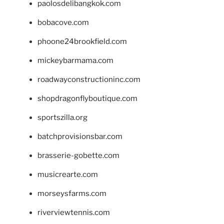
paolosdelibangkok.com
bobacove.com
phoone24brookfield.com
mickeybarmama.com
roadwayconstructioninc.com
shopdragonflyboutique.com
sportszilla.org
batchprovisionsbar.com
brasserie-gobette.com
musicrearte.com
morseysfarms.com
riverviewtennis.com