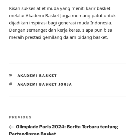
Kisah sukses atlet muda yang meniti karir basket
melalui Akademi Basket Jogja memang patut untuk
dijadikan inspirasi bagi generasi muda Indonesia.
Dengan semangat dan kerja keras, siapa pun bisa
meraih prestasi gemilang dalam bidang basket.
CATEGORIES
AKADEMI BASKET
TAGS
AKADEMI BASKET JOGJA
Post
Previous
PREVIOUS
navigation
Post
Olimpiade Paris 2024: Berita Terbaru tentang
Pertandingan Basket