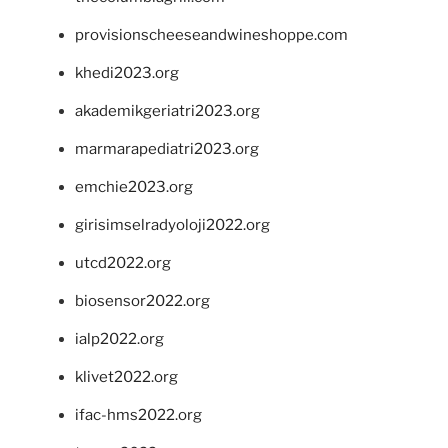
provisionscheeseandwineshoppe.com
khedi2023.org
akademikgeriatri2023.org
marmarapediatri2023.org
emchie2023.org
girisimselradyoloji2022.org
utcd2022.org
biosensor2022.org
ialp2022.org
klivet2022.org
ifac-hms2022.org