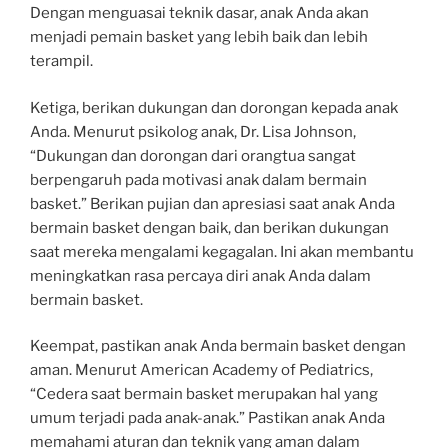
Dengan menguasai teknik dasar, anak Anda akan
menjadi pemain basket yang lebih baik dan lebih
terampil.
Ketiga, berikan dukungan dan dorongan kepada anak
Anda. Menurut psikolog anak, Dr. Lisa Johnson,
“Dukungan dan dorongan dari orangtua sangat
berpengaruh pada motivasi anak dalam bermain
basket.” Berikan pujian dan apresiasi saat anak Anda
bermain basket dengan baik, dan berikan dukungan
saat mereka mengalami kegagalan. Ini akan membantu
meningkatkan rasa percaya diri anak Anda dalam
bermain basket.
Keempat, pastikan anak Anda bermain basket dengan
aman. Menurut American Academy of Pediatrics,
“Cedera saat bermain basket merupakan hal yang
umum terjadi pada anak-anak.” Pastikan anak Anda
memahami aturan dan teknik yang aman dalam