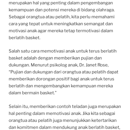
merupakan hal yang penting dalam pengembangan
kemampuan dan potensi mereka di bidang olahraga.
Sebagai orangtua atau pelatih, kita perlu memahami
cara yang tepat untuk meningkatkan semangat dan
motivasi anak agar mereka tetap termotivasi dalam
berlatih basket.
Salah satu cara memotivasi anak untuk terus berlatih
basket adalah dengan memberikan pujian dan
dukungan. Menurut psikolog anak, Dr. Janet Rose,
“Pujian dan dukungan dari orangtua atau pelatih dapat
memberikan dorongan positif bagi anak untuk terus
berlatih dan mengembangkan kemampuan mereka
dalam bermain basket.”
Selain itu, memberikan contoh teladan juga merupakan
hal penting dalam memotivasi anak. Jika kita sebagai
orangtua atau pelatih juga menunjukkan ketertarikan
dan komitmen dalam mendukung anak berlatih basket,