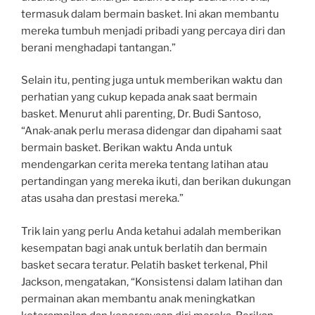
termasuk dalam bermain basket. Ini akan membantu
mereka tumbuh menjadi pribadi yang percaya diri dan
berani menghadapi tantangan.”
Selain itu, penting juga untuk memberikan waktu dan
perhatian yang cukup kepada anak saat bermain
basket. Menurut ahli parenting, Dr. Budi Santoso,
“Anak-anak perlu merasa didengar dan dipahami saat
bermain basket. Berikan waktu Anda untuk
mendengarkan cerita mereka tentang latihan atau
pertandingan yang mereka ikuti, dan berikan dukungan
atas usaha dan prestasi mereka.”
Trik lain yang perlu Anda ketahui adalah memberikan
kesempatan bagi anak untuk berlatih dan bermain
basket secara teratur. Pelatih basket terkenal, Phil
Jackson, mengatakan, “Konsistensi dalam latihan dan
permainan akan membantu anak meningkatkan