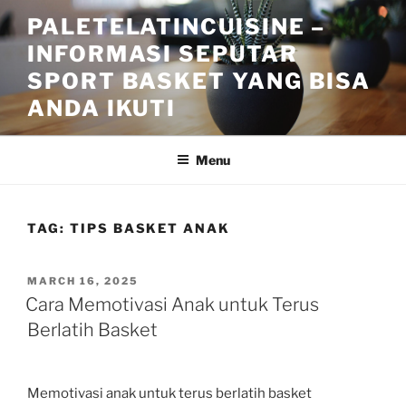
Skip
PALETELATINCUISINE –
to
INFORMASI SEPUTAR
content
SPORT BASKET YANG BISA
ANDA IKUTI
Menu
TAG:
TIPS BASKET ANAK
POSTED
MARCH 16, 2025
ON
Cara Memotivasi Anak untuk Terus
Berlatih Basket
Memotivasi anak untuk terus berlatih basket