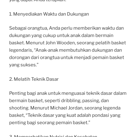
1. Menyediakan Waktu dan Dukungan
Sebagai orangtua, Anda perlu memberikan waktu dan
dukungan yang cukup untuk anak dalam bermain
basket. Menurut John Wooden, seorang pelatih basket
legendaris, “Anak-anak membutuhkan dukungan dan
dorongan dari orangtua untuk menjadi pemain basket
yang sukses.”
2. Melatih Teknik Dasar
Penting bagi anak untuk menguasai teknik dasar dalam
bermain basket, seperti dribbling, passing, dan
shooting. Menurut Michael Jordan, seorang legenda
basket, “Teknik dasar yang kuat adalah pondasi yang
penting bagi seorang pemain basket.”
3. Memperhatikan Nutrisi dan Kesehatan