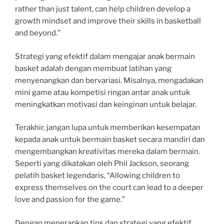
rather than just talent, can help children develop a
growth mindset and improve their skills in basketball
and beyond.”
Strategi yang efektif dalam mengajar anak bermain
basket adalah dengan membuat latihan yang
menyenangkan dan bervariasi. Misalnya, mengadakan
mini game atau kompetisi ringan antar anak untuk
meningkatkan motivasi dan keinginan untuk belajar.
Terakhir, jangan lupa untuk memberikan kesempatan
kepada anak untuk bermain basket secara mandiri dan
mengembangkan kreativitas mereka dalam bermain.
Seperti yang dikatakan oleh Phil Jackson, seorang
pelatih basket legendaris, “Allowing children to
express themselves on the court can lead to a deeper
love and passion for the game.”
Dengan menerapkan tips dan strategi yang efektif