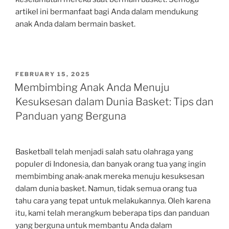
artikel ini bermanfaat bagi Anda dalam mendukung
anak Anda dalam bermain basket.
POSTED
FEBRUARY 15, 2025
ON
Membimbing Anak Anda Menuju
Kesuksesan dalam Dunia Basket: Tips dan
Panduan yang Berguna
Basketball telah menjadi salah satu olahraga yang
populer di Indonesia, dan banyak orang tua yang ingin
membimbing anak-anak mereka menuju kesuksesan
dalam dunia basket. Namun, tidak semua orang tua
tahu cara yang tepat untuk melakukannya. Oleh karena
itu, kami telah merangkum beberapa tips dan panduan
yang berguna untuk membantu Anda dalam