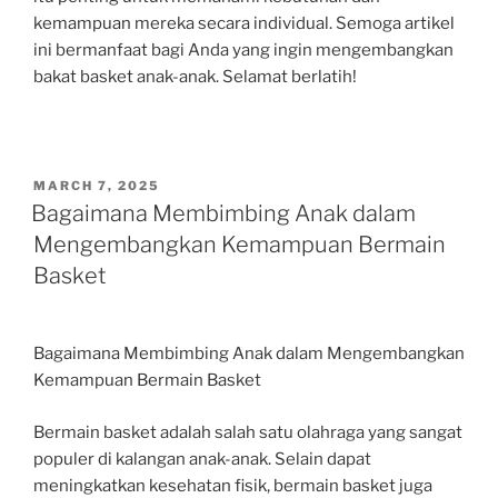
kemampuan mereka secara individual. Semoga artikel
ini bermanfaat bagi Anda yang ingin mengembangkan
bakat basket anak-anak. Selamat berlatih!
POSTED
MARCH 7, 2025
ON
Bagaimana Membimbing Anak dalam
Mengembangkan Kemampuan Bermain
Basket
Bagaimana Membimbing Anak dalam Mengembangkan
Kemampuan Bermain Basket
Bermain basket adalah salah satu olahraga yang sangat
populer di kalangan anak-anak. Selain dapat
meningkatkan kesehatan fisik, bermain basket juga