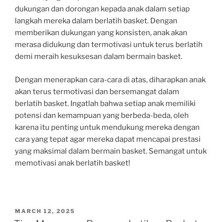
dukungan dan dorongan kepada anak dalam setiap
langkah mereka dalam berlatih basket. Dengan
memberikan dukungan yang konsisten, anak akan
merasa didukung dan termotivasi untuk terus berlatih
demi meraih kesuksesan dalam bermain basket.
Dengan menerapkan cara-cara di atas, diharapkan anak
akan terus termotivasi dan bersemangat dalam
berlatih basket. Ingatlah bahwa setiap anak memiliki
potensi dan kemampuan yang berbeda-beda, oleh
karena itu penting untuk mendukung mereka dengan
cara yang tepat agar mereka dapat mencapai prestasi
yang maksimal dalam bermain basket. Semangat untuk
memotivasi anak berlatih basket!
POSTED
MARCH 12, 2025
ON