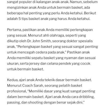
sangat populer di kalangan anak-anak. Namun, sebelum
mengizinkan anak Anda untuk bermain basket, ada
beberapa hal penting yang perlu Anda ketahui. Berikut
adalah 5 tips basket anak yang harus Anda ketahui.
Pertama, pastikan anak Anda memiliki perlengkapan
yang sesuai. Menurut ahli olahraga, seperti yang
dikutip oleh Dr. John Smith, seorang dokter spesialis
anak, “Perlengkapan basket yang sesuai sangat penting
untuk mencegah cedera pada anak.” Pastikan anak
Anda memiliki sepatu basket yang nyaman dan sesuai
ukuran, serta jersey dan celana pendek yang cocok
untuk bermain basket.
Kedua, ajari anak Anda teknik dasar bermain basket.
Menurut Coach Sarah, seorang pelatih basket
profesional, “Memiliki dasar yang kuat sangat penting
dalam bermain basket. Ajari anak Anda cara dribbling,
passing, dan shooting dengan benar sejak dini.”