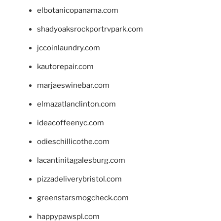
elbotanicopanama.com
shadyoaksrockportrvpark.com
jccoinlaundry.com
kautorepair.com
marjaeswinebar.com
elmazatlanclinton.com
ideacoffeenyc.com
odieschillicothe.com
lacantinitagalesburg.com
pizzadeliverybristol.com
greenstarsmogcheck.com
happypawspl.com