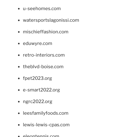
u-seehomes.com
watersportslagonissi.com
mischieffashion.com
eduwyre.com
retro-interiors.com
theblvd-boise.com
fpet2023.org
e-smart2022.org
ngrc2022.org
leesfamilyfoods.com
lewis-lewis-cpas.com
eleontennis.com