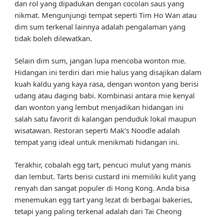
dan rol yang dipadukan dengan cocolan saus yang
nikmat. Mengunjungi tempat seperti Tim Ho Wan atau
dim sum terkenal lainnya adalah pengalaman yang
tidak boleh dilewatkan.
Selain dim sum, jangan lupa mencoba wonton mie.
Hidangan ini terdiri dari mie halus yang disajikan dalam
kuah kaldu yang kaya rasa, dengan wonton yang berisi
udang atau daging babi. Kombinasi antara mie kenyal
dan wonton yang lembut menjadikan hidangan ini
salah satu favorit di kalangan penduduk lokal maupun
wisatawan. Restoran seperti Mak’s Noodle adalah
tempat yang ideal untuk menikmati hidangan ini.
Terakhir, cobalah egg tart, pencuci mulut yang manis
dan lembut. Tarts berisi custard ini memiliki kulit yang
renyah dan sangat populer di Hong Kong. Anda bisa
menemukan egg tart yang lezat di berbagai bakeries,
tetapi yang paling terkenal adalah dari Tai Cheong