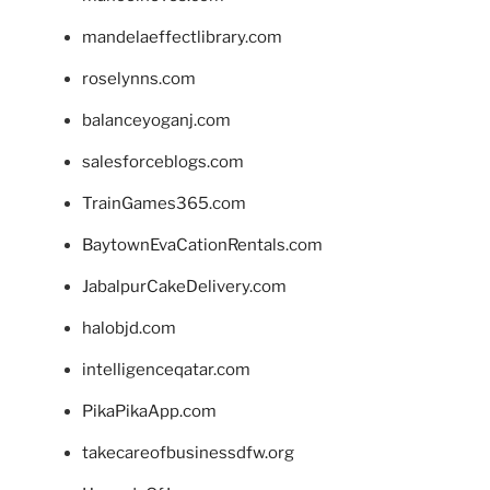
mandelaeffectlibrary.com
roselynns.com
balanceyoganj.com
salesforceblogs.com
TrainGames365.com
BaytownEvaCationRentals.com
JabalpurCakeDelivery.com
halobjd.com
intelligenceqatar.com
PikaPikaApp.com
takecareofbusinessdfw.org