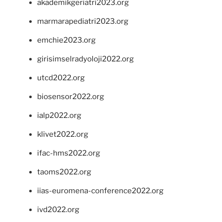
akademikgeriatri2023.org
marmarapediatri2023.org
emchie2023.org
girisimselradyoloji2022.org
utcd2022.org
biosensor2022.org
ialp2022.org
klivet2022.org
ifac-hms2022.org
taoms2022.org
iias-euromena-conference2022.org
ivd2022.org