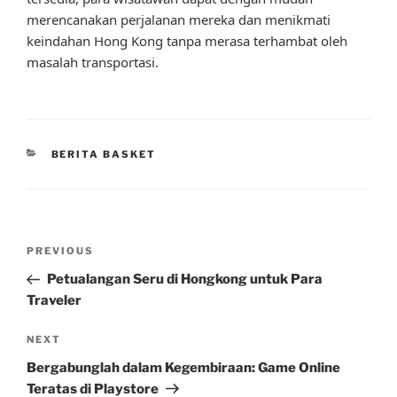
merencanakan perjalanan mereka dan menikmati
keindahan Hong Kong tanpa merasa terhambat oleh
masalah transportasi.
CATEGORIES
BERITA BASKET
Post
Previous
PREVIOUS
navigation
Post
Petualangan Seru di Hongkong untuk Para
Traveler
Next
NEXT
Post
Bergabunglah dalam Kegembiraan: Game Online
Teratas di Playstore