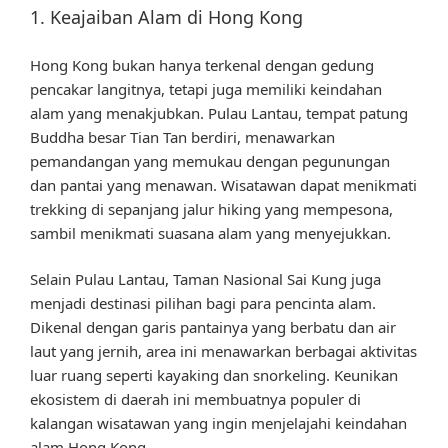
1. Keajaiban Alam di Hong Kong
Hong Kong bukan hanya terkenal dengan gedung
pencakar langitnya, tetapi juga memiliki keindahan
alam yang menakjubkan. Pulau Lantau, tempat patung
Buddha besar Tian Tan berdiri, menawarkan
pemandangan yang memukau dengan pegunungan
dan pantai yang menawan. Wisatawan dapat menikmati
trekking di sepanjang jalur hiking yang mempesona,
sambil menikmati suasana alam yang menyejukkan.
Selain Pulau Lantau, Taman Nasional Sai Kung juga
menjadi destinasi pilihan bagi para pencinta alam.
Dikenal dengan garis pantainya yang berbatu dan air
laut yang jernih, area ini menawarkan berbagai aktivitas
luar ruang seperti kayaking dan snorkeling. Keunikan
ekosistem di daerah ini membuatnya populer di
kalangan wisatawan yang ingin menjelajahi keindahan
alam Hong Kong.