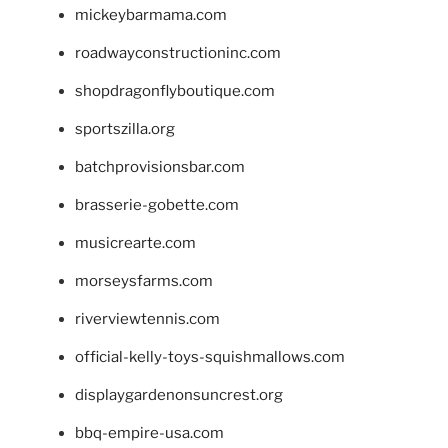
mickeybarmama.com
roadwayconstructioninc.com
shopdragonflyboutique.com
sportszilla.org
batchprovisionsbar.com
brasserie-gobette.com
musicrearte.com
morseysfarms.com
riverviewtennis.com
official-kelly-toys-squishmallows.com
displaygardenonsuncrest.org
bbq-empire-usa.com