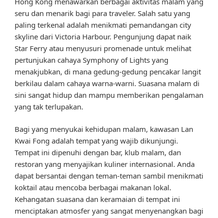
Hong Kong menawarkan berbagai aktivitas malam yang
seru dan menarik bagi para traveler. Salah satu yang
paling terkenal adalah menikmati pemandangan city
skyline dari Victoria Harbour. Pengunjung dapat naik
Star Ferry atau menyusuri promenade untuk melihat
pertunjukan cahaya Symphony of Lights yang
menakjubkan, di mana gedung-gedung pencakar langit
berkilau dalam cahaya warna-warni. Suasana malam di
sini sangat hidup dan mampu memberikan pengalaman
yang tak terlupakan.
Bagi yang menyukai kehidupan malam, kawasan Lan
Kwai Fong adalah tempat yang wajib dikunjungi.
Tempat ini dipenuhi dengan bar, klub malam, dan
restoran yang menyajikan kuliner internasional. Anda
dapat bersantai dengan teman-teman sambil menikmati
koktail atau mencoba berbagai makanan lokal.
Kehangatan suasana dan keramaian di tempat ini
menciptakan atmosfer yang sangat menyenangkan bagi