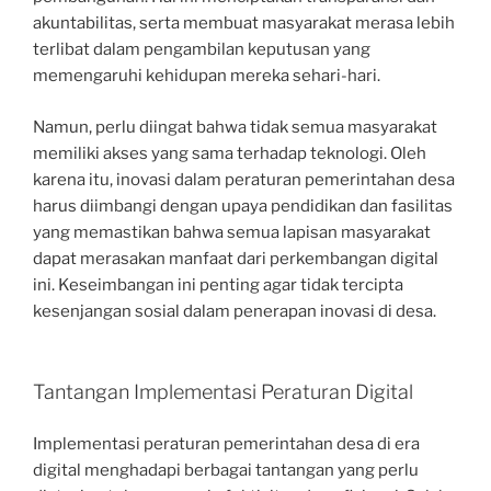
akuntabilitas, serta membuat masyarakat merasa lebih
terlibat dalam pengambilan keputusan yang
memengaruhi kehidupan mereka sehari-hari.
Namun, perlu diingat bahwa tidak semua masyarakat
memiliki akses yang sama terhadap teknologi. Oleh
karena itu, inovasi dalam peraturan pemerintahan desa
harus diimbangi dengan upaya pendidikan dan fasilitas
yang memastikan bahwa semua lapisan masyarakat
dapat merasakan manfaat dari perkembangan digital
ini. Keseimbangan ini penting agar tidak tercipta
kesenjangan sosial dalam penerapan inovasi di desa.
Tantangan Implementasi Peraturan Digital
Implementasi peraturan pemerintahan desa di era
digital menghadapi berbagai tantangan yang perlu