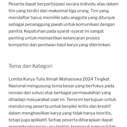
Peserta dapat berpartisipasi secara individu atau dalam
tim yang terdiri dari maksimal tiga orang. Tim yang
mendaftar harus memiliki satu anggota yang ditunjuk
sebagai penanggung jawab untuk komunikasi dengan
panitia. Kepatuhan pada syarat-syarat ini sangat
penting untuk memastikan kelancaran proses
kompetisi dan penilaian hasil karya yang dikirimkan.
Tema dan Kategori
Lomba Karya Tulis Ilmiah Mahasiswa 2024 Tingkat
Nasional mengusung tema besar yang berfokus pada
inovasi dan solusi atas berbagai permasalahan yang
dihadapi masyarakat saat ini. Tema ini bertujuan untuk
mendorong peserta untuk berpikir kritis dan kreatif
dalam menghasilkan karya yang tidak hanya teoritis,
tetapi juga aplikatif. Setiap peserta diharapkan dapat
mengeksplorasi isu-isu terkini, termasuk namun tidak