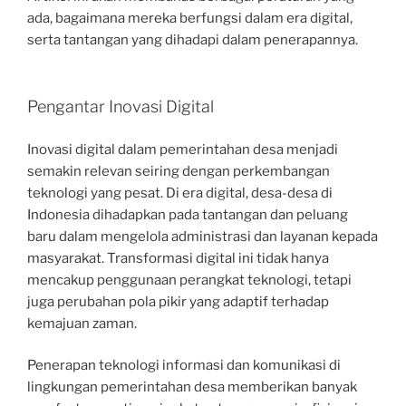
ada, bagaimana mereka berfungsi dalam era digital,
serta tantangan yang dihadapi dalam penerapannya.
Pengantar Inovasi Digital
Inovasi digital dalam pemerintahan desa menjadi
semakin relevan seiring dengan perkembangan
teknologi yang pesat. Di era digital, desa-desa di
Indonesia dihadapkan pada tantangan dan peluang
baru dalam mengelola administrasi dan layanan kepada
masyarakat. Transformasi digital ini tidak hanya
mencakup penggunaan perangkat teknologi, tetapi
juga perubahan pola pikir yang adaptif terhadap
kemajuan zaman.
Penerapan teknologi informasi dan komunikasi di
lingkungan pemerintahan desa memberikan banyak