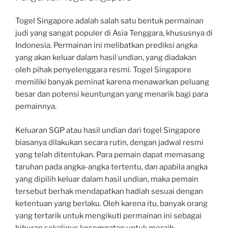
Togel Singapore adalah salah satu bentuk permainan
judi yang sangat populer di Asia Tenggara, khususnya di
Indonesia. Permainan ini melibatkan prediksi angka
yang akan keluar dalam hasil undian, yang diadakan
oleh pihak penyelenggara resmi. Togel Singapore
memiliki banyak peminat karena menawarkan peluang
besar dan potensi keuntungan yang menarik bagi para
pemainnya.
Keluaran SGP atau hasil undian dari togel Singapore
biasanya dilakukan secara rutin, dengan jadwal resmi
yang telah ditentukan. Para pemain dapat memasang
taruhan pada angka-angka tertentu, dan apabila angka
yang dipilih keluar dalam hasil undian, maka pemain
tersebut berhak mendapatkan hadiah sesuai dengan
ketentuan yang berlaku. Oleh karena itu, banyak orang
yang tertarik untuk mengikuti permainan ini sebagai
hiburan sekaligus kesempatan untuk meraih