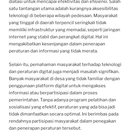
diatasi untuk mencapai efektivitas dan efisiensi. Salah
satu tantangan utama adalah kurangnya aksesibilitas
teknologi di beberapa wilayah pedesaan. Masyarakat
yang tinggal di daerah terpencil seringkali tidak
memiliki infrastruktur yang memadai, seperti jaringan
internet yang stabil dan perangkat digital. Hal ini
mengakibatkan kesenjangan dalam penerapan
peraturan dan informasi yang tidak merata.
Selain itu, pemahaman masyarakat terhadap teknologi
dan peraturan digital juga menjadi masalah signifikan.
Banyak masyarakat di desa yang tidak familiar dengan
penggunaan platform digital untuk mengakses
informasi atau berpartisipasi dalam proses
pemerintahan. Tanpa adanya program pelatihan dan
sosialisasi yang efektif, peraturan yang ada bisa jadi
tidak dimanfaatkan secara optimal. Ini berimbas pada
rendahnya partisipasi masyarakat dalam penegakan
dan penerapan peraturan tersebut.