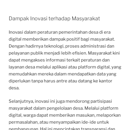
Dampak Inovasi terhadap Masyarakat
Inovasi dalam peraturan pemerintahan desa di era
digital memberikan dampak positif bagi masyarakat.
Dengan hadirnya teknologi, proses administrasi dan
pelayanan publik menjadi lebih efisien. Masyarakat kini
dapat mengakses informasi terkait peraturan dan
layanan desa melalui aplikasi atau platform digital, yang
memudahkan mereka dalam mendapatkan data yang
diperlukan tanpa harus antre atau datang ke kantor
desa.
Selanjutnya, inovasi ini juga mendorong partisipasi
masyarakat dalam pengelolaan desa. Melalui platform
digital, warga dapat memberikan masukan, melaporkan
permasalahan, atau menyampaikan ide-ide untuk
pembangunan. Hal ini menciptakan transparansi dan