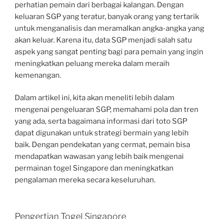
perhatian pemain dari berbagai kalangan. Dengan
keluaran SGP yang teratur, banyak orang yang tertarik
untuk menganalisis dan meramalkan angka-angka yang
akan keluar. Karena itu, data SGP menjadi salah satu
aspek yang sangat penting bagi para pemain yang ingin
meningkatkan peluang mereka dalam meraih
kemenangan.
Dalam artikel ini, kita akan meneliti lebih dalam
mengenai pengeluaran SGP, memahami pola dan tren
yang ada, serta bagaimana informasi dari toto SGP
dapat digunakan untuk strategi bermain yang lebih
baik. Dengan pendekatan yang cermat, pemain bisa
mendapatkan wawasan yang lebih baik mengenai
permainan togel Singapore dan meningkatkan
pengalaman mereka secara keseluruhan.
Pengertian Togel Singapore