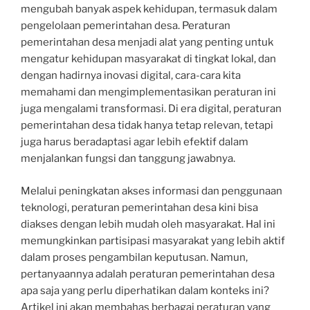
mengubah banyak aspek kehidupan, termasuk dalam
pengelolaan pemerintahan desa. Peraturan
pemerintahan desa menjadi alat yang penting untuk
mengatur kehidupan masyarakat di tingkat lokal, dan
dengan hadirnya inovasi digital, cara-cara kita
memahami dan mengimplementasikan peraturan ini
juga mengalami transformasi. Di era digital, peraturan
pemerintahan desa tidak hanya tetap relevan, tetapi
juga harus beradaptasi agar lebih efektif dalam
menjalankan fungsi dan tanggung jawabnya.
Melalui peningkatan akses informasi dan penggunaan
teknologi, peraturan pemerintahan desa kini bisa
diakses dengan lebih mudah oleh masyarakat. Hal ini
memungkinkan partisipasi masyarakat yang lebih aktif
dalam proses pengambilan keputusan. Namun,
pertanyaannya adalah peraturan pemerintahan desa
apa saja yang perlu diperhatikan dalam konteks ini?
Artikel ini akan membahas berbagai peraturan yang