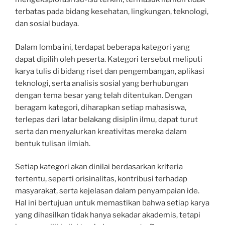
terbatas pada bidang kesehatan, lingkungan, teknologi,
dan sosial budaya.
Dalam lomba ini, terdapat beberapa kategori yang
dapat dipilih oleh peserta. Kategori tersebut meliputi
karya tulis di bidang riset dan pengembangan, aplikasi
teknologi, serta analisis sosial yang berhubungan
dengan tema besar yang telah ditentukan. Dengan
beragam kategori, diharapkan setiap mahasiswa,
terlepas dari latar belakang disiplin ilmu, dapat turut
serta dan menyalurkan kreativitas mereka dalam
bentuk tulisan ilmiah.
Setiap kategori akan dinilai berdasarkan kriteria
tertentu, seperti orisinalitas, kontribusi terhadap
masyarakat, serta kejelasan dalam penyampaian ide.
Hal ini bertujuan untuk memastikan bahwa setiap karya
yang dihasilkan tidak hanya sekadar akademis, tetapi