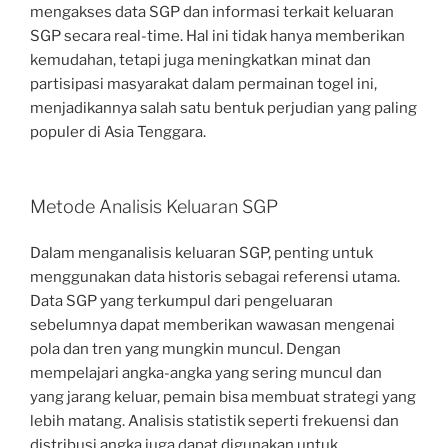
mengakses data SGP dan informasi terkait keluaran
SGP secara real-time. Hal ini tidak hanya memberikan
kemudahan, tetapi juga meningkatkan minat dan
partisipasi masyarakat dalam permainan togel ini,
menjadikannya salah satu bentuk perjudian yang paling
populer di Asia Tenggara.
Metode Analisis Keluaran SGP
Dalam menganalisis keluaran SGP, penting untuk
menggunakan data historis sebagai referensi utama.
Data SGP yang terkumpul dari pengeluaran
sebelumnya dapat memberikan wawasan mengenai
pola dan tren yang mungkin muncul. Dengan
mempelajari angka-angka yang sering muncul dan
yang jarang keluar, pemain bisa membuat strategi yang
lebih matang. Analisis statistik seperti frekuensi dan
distribusi angka juga dapat digunakan untuk