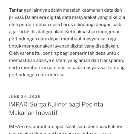
Tantangan lainnya adalah masalah keamanan data dan
privasi. Dalam era digital, data masyarakat yang dikelola
oleh pemerintahan desa harus dilindungi dengan baik
agar tidak disalahgunakan. Ketidakpastian mengenai
perlindungan data dapat membuat masyarakat ragu
untuk menggunakan layanan digital yang disediakan.
Oleh karena itu, penting bagi pemerintah desa untuk
memastikan adanya sistem yang aman dan transparan,
serta memberikan jaminan kepada masyarakat tentang
perlindungan data mereka.
POSTED
JUNE 24, 2025
ON
IMPAR: Surga Kuliner bagi Pecinta
Makanan Inovatif
IMPAR restaurant menjadi salah satu destinasi kuliner
yang wajib dikunjungi bagi para pecinta makanan