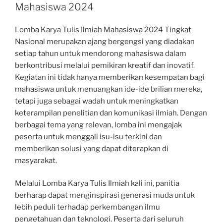
Mahasiswa 2024
Lomba Karya Tulis Ilmiah Mahasiswa 2024 Tingkat
Nasional merupakan ajang bergengsi yang diadakan
setiap tahun untuk mendorong mahasiswa dalam
berkontribusi melalui pemikiran kreatif dan inovatif.
Kegiatan ini tidak hanya memberikan kesempatan bagi
mahasiswa untuk menuangkan ide-ide brilian mereka,
tetapi juga sebagai wadah untuk meningkatkan
keterampilan penelitian dan komunikasi ilmiah. Dengan
berbagai tema yang relevan, lomba ini mengajak
peserta untuk menggali isu-isu terkini dan
memberikan solusi yang dapat diterapkan di
masyarakat.
Melalui Lomba Karya Tulis Ilmiah kali ini, panitia
berharap dapat menginspirasi generasi muda untuk
lebih peduli terhadap perkembangan ilmu
pengetahuan dan teknologi. Peserta dari seluruh