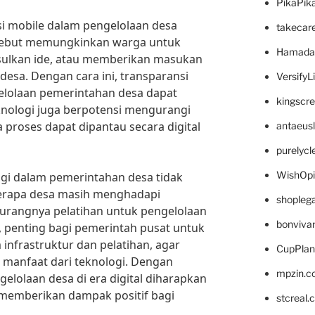
PikaPik
asi mobile dalam pengelolaan desa
takecar
ersebut memungkinkan warga untuk
Hamada
ulkan ide, atau memberikan masukan
esa. Dengan cara ini, transparansi
VersifyL
elolaan pemerintahan desa dapat
kingscr
knologi juga berpotensi mengurangi
 proses dapat dipantau secara digital
antaeus
purelyc
WishOp
gi dalam pemerintahan desa tidak
berapa desa masih menghadapi
shopleg
 kurangnya pelatihan untuk pengelolaan
bonviva
tu, penting bagi pemerintah pusat untuk
nfrastruktur dan pelatihan, agar
CupPlan
manfaat dari teknologi. Dengan
mpzin.c
gelolaan desa di era digital diharapkan
 memberikan dampak positif bagi
stcreal.