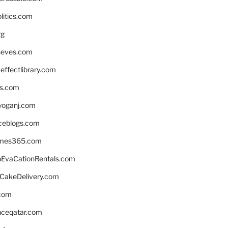
litics.com
rg
neves.com
ffectlibrary.com
ns.com
yoganj.com
rceblogs.com
ames365.com
EvaCationRentals.com
rCakeDelivery.com
.com
enceqatar.com