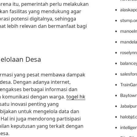
rena itu, pemerintah perlu melakukan
alaskapo
an fasilitas yang mendukung agar
asi potensi digitalnya, sehingga
stsmp.o
pat lebih relevan dan bermanfaat bagi
manoel
mandelae
roselyn
elolaan Desa
balance
ormasi yang pesat membawa dampak
salesfo
 desa. Dengan adanya internet,
TrainG
mengakses berbagai informasi dan
Baytown
 komunikasi dengan warga.
togel hk
satu inovasi penting yang
Jabalpu
jakan untuk mengelola data dan
halobjd
. Hal ini juga mendorong partisipasi
lan keputusan yang terkait dengan
intellig
esa.