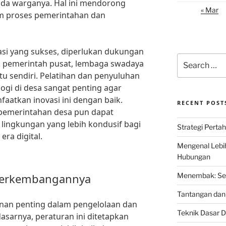
ada warganya. Hal ini mendorong
« Mar
am proses pemerintahan dan
si yang sukses, diperlukan dukungan
Search
k pemerintah pusat, lembaga swadaya
for:
tu sendiri. Pelatihan dan penyuluhan
gi di desa sangat penting agar
atkan inovasi ini dengan baik.
RECENT POST
pemerintahan desa pun dapat
lingkungan yang lebih kondusif bagi
Strategi Perta
ra digital.
Mengenal Lebi
Hubungan
Perkembangannya
Menembak: Seni
Tantangan dan 
anan penting dalam pengelolaan dan
Teknik Dasar D
sarnya, peraturan ini ditetapkan