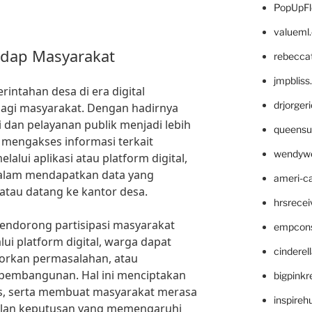
PopUpFl
valueml
adap Masyarakat
rebecca
jmpblis
intahan desa di era digital
drjorger
agi masyarakat. Dengan hadirnya
i dan pelayanan publik menjadi lebih
queensu
t mengakses informasi terkait
wendyw
alui aplikasi atau platform digital,
lam mendapatkan data yang
ameri-
atau datang ke kantor desa.
hrsrece
 mendorong partisipasi masyarakat
empcon
ui platform digital, warga dapat
cinderel
rkan permasalahan, atau
pembangunan. Hal ini menciptakan
bigpinkr
as, serta membuat masyarakat merasa
inspireh
bilan keputusan yang memengaruhi