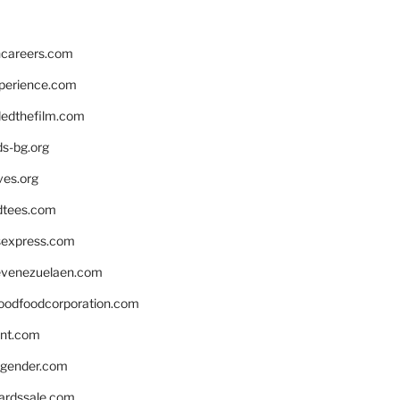
hcareers.com
xperience.com
edthefilm.com
ds-bg.org
ves.org
tees.com
rsexpress.com
venezuelaen.com
oodfoodcorporation.com
nnt.com
gender.com
ardssale.com