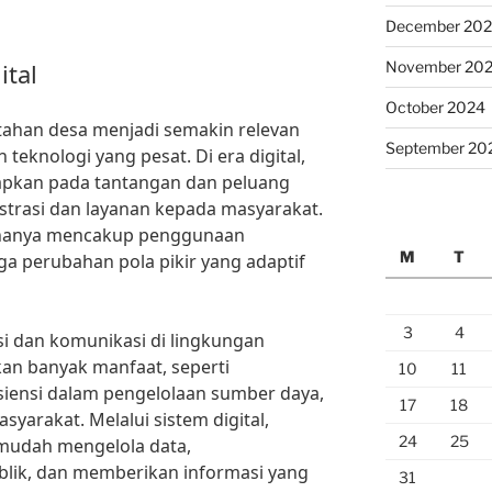
December 20
November 20
ital
October 2024
ntahan desa menjadi semakin relevan
September 20
eknologi yang pesat. Di era digital,
dapkan pada tantangan dan peluang
strasi dan layanan kepada masyarakat.
ak hanya mencakup penggunaan
M
T
uga perubahan pola pikir yang adaptif
3
4
i dan komunikasi di lingkungan
n banyak manfaat, seperti
10
11
isiensi dalam pengelolaan sumber daya,
17
18
yarakat. Melalui sistem digital,
24
25
 mudah mengelola data,
blik, dan memberikan informasi yang
31