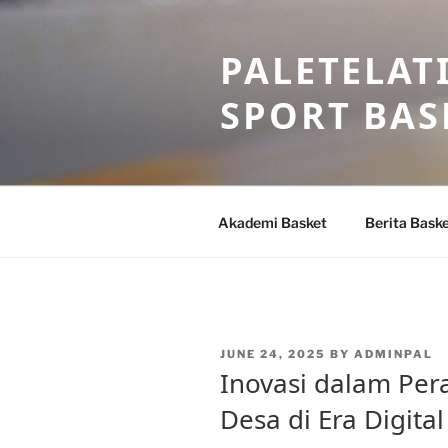
Skip
to
PALETELAT
content
SPORT BAS
Akademi Basket
Berita Bask
POSTED
JUNE 24, 2025
BY
ADMINPAL
ON
Inovasi dalam Per
Desa di Era Digital