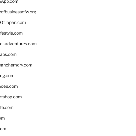
aApp.com
eofbusinessdfw.org
OfJapan.com
ifestyle.com
eekadventures.com
labs.com
leanchemdry.com
ing.com
acee.com
ntshop.com
te.com
om
com