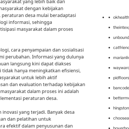
yarakat yang lebih baik dan
masyarakat dengan kebijakan
, peraturan desa mulai beradaptasi
okhealt
gi informasi, sehingga
theinte
isipasi masyarakat dalam proses
unbound
catfrien
ogi, cara penyampaian dan sosialisasi
mi perubahan. Informasi yang dulunya
marianli
muan langsung kini dapat diakses
wayward
ini tidak hanya meningkatkan efisiensi,
yarakat untuk lebih aktif
pidfloo
san dan evaluation terhadap kebijakan
bancode
 masyarakat dalam proses ini adalah
plementasi peraturan desa.
betterm
hingsto
 inovasi yang terjadi. Banyak desa
choosea
n dan pelatihan untuk
ra efektif dalam penyusunan dan
hoverbo