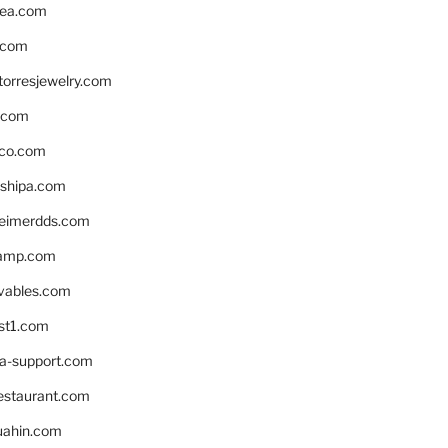
ea.com
.com
torresjewelry.com
s.com
ico.com
shipa.com
eimerdds.com
camp.com
ivables.com
st1.com
la-support.com
estaurant.com
uahin.com