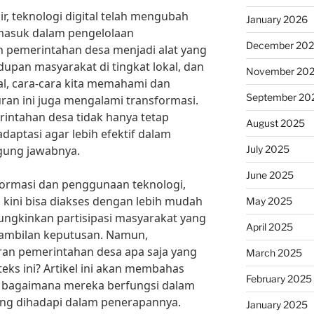
r, teknologi digital telah mengubah
January 2026
masuk dalam pengelolaan
December 20
n pemerintahan desa menjadi alat yang
upan masyarakat di tingkat lokal, dan
November 20
al, cara-cara kita memahami dan
September 20
an ini juga mengalami transformasi.
erintahan desa tidak hanya tetap
August 2025
adaptasi agar lebih efektif dalam
July 2025
gung jawabnya.
June 2025
formasi dan penggunaan teknologi,
kini bisa diakses dengan lebih mudah
May 2025
ungkinkan partisipasi masyarakat yang
April 2025
gambilan keputusan. Namun,
ran pemerintahan desa apa saja yang
March 2025
eks ini? Artikel ini akan membahas
February 2025
, bagaimana mereka berfungsi dalam
yang dihadapi dalam penerapannya.
January 2025