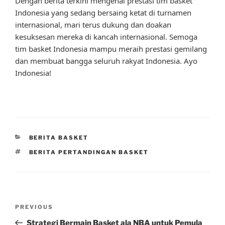
Dengan berita terkini mengenai prestasi tim basket
Indonesia yang sedang bersaing ketat di turnamen
internasional, mari terus dukung dan doakan
kesuksesan mereka di kancah internasional. Semoga
tim basket Indonesia mampu meraih prestasi gemilang
dan membuat bangga seluruh rakyat Indonesia. Ayo
Indonesia!
CATEGORIES
BERITA BASKET
TAGS
BERITA PERTANDINGAN BASKET
Post
Previous
PREVIOUS
navigation
Post
Strategi Bermain Basket ala NBA untuk Pemula