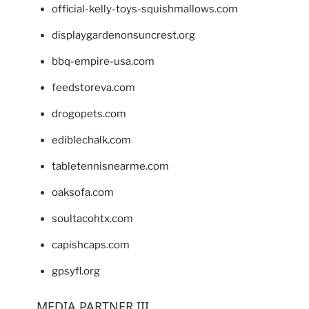
official-kelly-toys-squishmallows.com
displaygardenonsuncrest.org
bbq-empire-usa.com
feedstoreva.com
drogopets.com
ediblechalk.com
tabletennisnearme.com
oaksofa.com
soultacohtx.com
capishcaps.com
gpsyfl.org
MEDIA PARTNER III