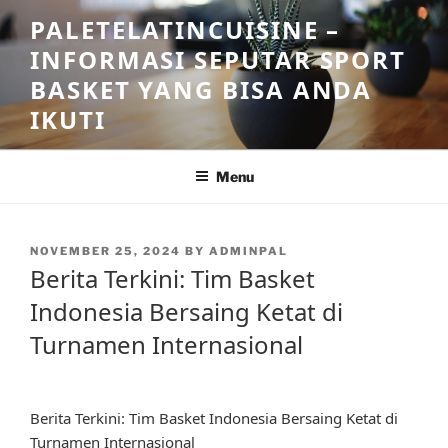
Skip
PALETELATINCUISINE –
to
INFORMASI SEPUTAR SPORT
content
BASKET YANG BISA ANDA
IKUTI
Menu
POSTED
NOVEMBER 25, 2024
BY
ADMINPAL
ON
Berita Terkini: Tim Basket
Indonesia Bersaing Ketat di
Turnamen Internasional
Berita Terkini: Tim Basket Indonesia Bersaing Ketat di
Turnamen Internasional