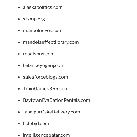
alaskapolitics.com
stsmp.org
manoelneves.com
mandelaeffectlibrary.com
roselynns.com
balanceyoganj.com
salesforceblogs.com
TrainGames365.com
BaytownEvaCationRentals.com
JabalpurCakeDelivery.com
halobjd.com
intelligenceqatar.com