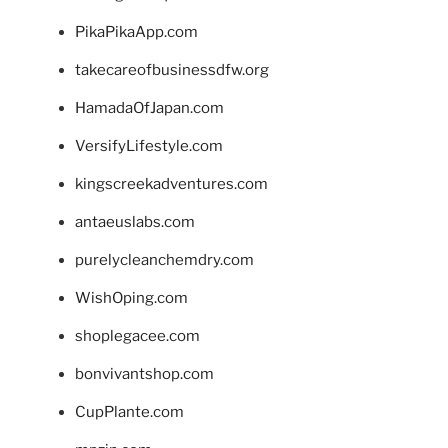
PikaPikaApp.com
takecareofbusinessdfw.org
HamadaOfJapan.com
VersifyLifestyle.com
kingscreekadventures.com
antaeuslabs.com
purelycleanchemdry.com
WishOping.com
shoplegacee.com
bonvivantshop.com
CupPlante.com