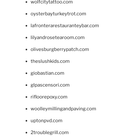
wolfcitytattoo.com
oysterbayturkeytrot.com
lafronterarestauranteybar.com
lilyandrosetearoom.com
olivesburgberrypatch.com
theslushkids.com
giobastian.com
glpascensori.com
rifloorepoxy.com
woolleymillingandpaving.com
uptonpvd.com
2troublegrill.com