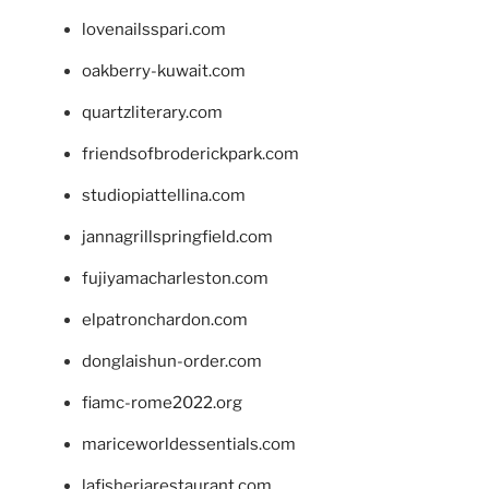
lovenailsspari.com
oakberry-kuwait.com
quartzliterary.com
friendsofbroderickpark.com
studiopiattellina.com
jannagrillspringfield.com
fujiyamacharleston.com
elpatronchardon.com
donglaishun-order.com
fiamc-rome2022.org
mariceworldessentials.com
lafisheriarestaurant.com