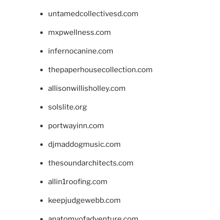
untamedcollectivesd.com
mxpwellness.com
infernocanine.com
thepaperhousecollection.com
allisonwillisholley.com
solslite.org
portwayinn.com
djmaddogmusic.com
thesoundarchitects.com
allin1roofing.com
keepjudgewebb.com
anatomyofadventure.com