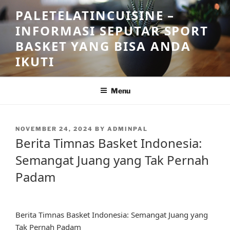
Skip
PALETELATINCUISINE –
to
INFORMASI SEPUTAR SPORT
content
BASKET YANG BISA ANDA
IKUTI
Menu
POSTED
NOVEMBER 24, 2024
BY
ADMINPAL
ON
Berita Timnas Basket Indonesia:
Semangat Juang yang Tak Pernah
Padam
Berita Timnas Basket Indonesia: Semangat Juang yang
Tak Pernah Padam