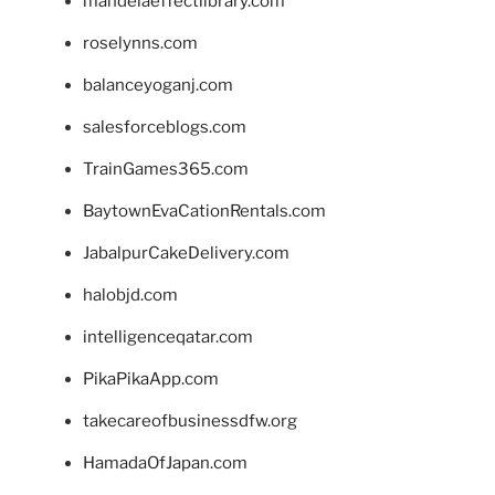
mandelaeffectlibrary.com
roselynns.com
balanceyoganj.com
salesforceblogs.com
TrainGames365.com
BaytownEvaCationRentals.com
JabalpurCakeDelivery.com
halobjd.com
intelligenceqatar.com
PikaPikaApp.com
takecareofbusinessdfw.org
HamadaOfJapan.com