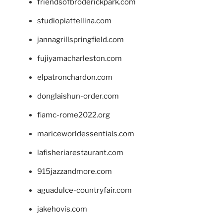
friendsofbroderickpark.com
studiopiattellina.com
jannagrillspringfield.com
fujiyamacharleston.com
elpatronchardon.com
donglaishun-order.com
fiamc-rome2022.org
mariceworldessentials.com
lafisheriarestaurant.com
915jazzandmore.com
aguadulce-countryfair.com
jakehovis.com