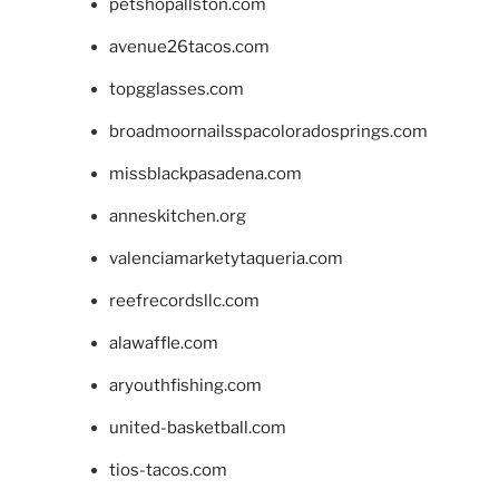
petshopallston.com
avenue26tacos.com
topgglasses.com
broadmoornailsspacoloradosprings.com
missblackpasadena.com
anneskitchen.org
valenciamarketytaqueria.com
reefrecordsllc.com
alawaffle.com
aryouthfishing.com
united-basketball.com
tios-tacos.com