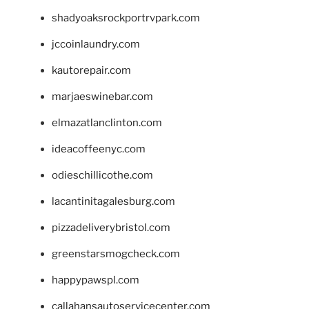
shadyoaksrockportrvpark.com
jccoinlaundry.com
kautorepair.com
marjaeswinebar.com
elmazatlanclinton.com
ideacoffeenyc.com
odieschillicothe.com
lacantinitagalesburg.com
pizzadeliverybristol.com
greenstarsmogcheck.com
happypawspl.com
callahansautoservicecenter.com