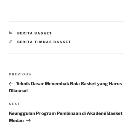
CATEGORIES
BERITA BASKET
TAGS
BERITA TIMNAS BASKET
Post
Previous
PREVIOUS
navigation
Post
Teknik Dasar Menembak Bola Basket yang Harus
Dikuasai
Next
NEXT
Post
Keunggulan Program Pembinaan di Akademi Basket
Medan