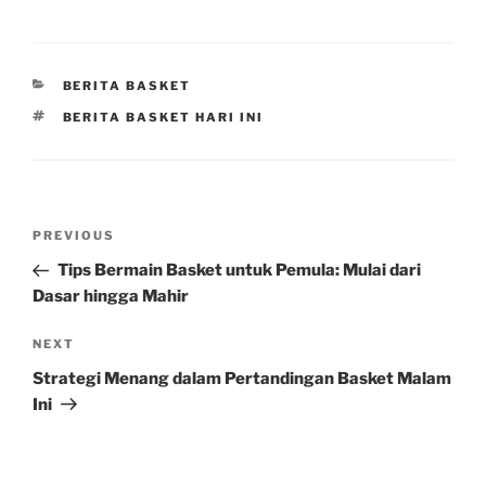
CATEGORIES
BERITA BASKET
TAGS
BERITA BASKET HARI INI
Post
Previous
PREVIOUS
navigation
Post
Tips Bermain Basket untuk Pemula: Mulai dari
Dasar hingga Mahir
Next
NEXT
Post
Strategi Menang dalam Pertandingan Basket Malam
Ini