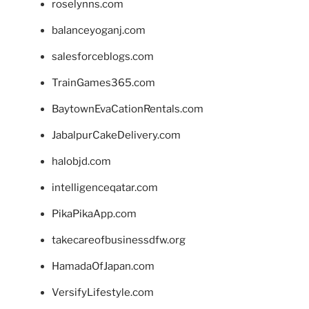
roselynns.com
balanceyoganj.com
salesforceblogs.com
TrainGames365.com
BaytownEvaCationRentals.com
JabalpurCakeDelivery.com
halobjd.com
intelligenceqatar.com
PikaPikaApp.com
takecareofbusinessdfw.org
HamadaOfJapan.com
VersifyLifestyle.com