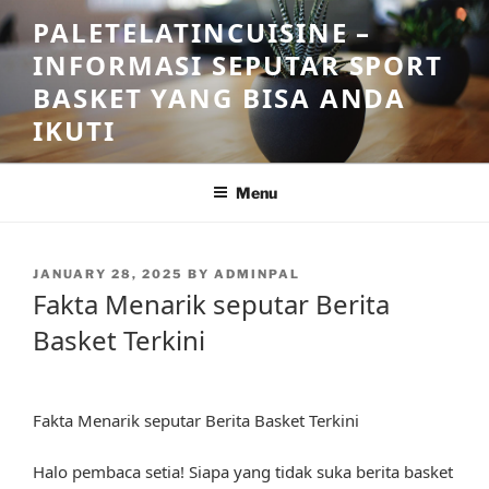
Skip
PALETELATINCUISINE –
to
INFORMASI SEPUTAR SPORT
content
BASKET YANG BISA ANDA
IKUTI
Menu
POSTED
JANUARY 28, 2025
BY
ADMINPAL
ON
Fakta Menarik seputar Berita
Basket Terkini
Fakta Menarik seputar Berita Basket Terkini
Halo pembaca setia! Siapa yang tidak suka berita basket