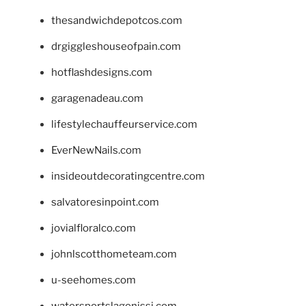
thesandwichdepotcos.com
drgiggleshouseofpain.com
hotflashdesigns.com
garagenadeau.com
lifestylechauffeurservice.com
EverNewNails.com
insideoutdecoratingcentre.com
salvatoresinpoint.com
jovialfloralco.com
johnlscotthometeam.com
u-seehomes.com
watersportslagonissi.com