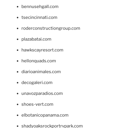
bennusehgall.com
tsecincinnati.com
roderconstructiongroup.com
plazabatai.com
hawkscayresort.com
hellonquads.com
diarioanimales.com
decogaleri.com
unavozparadios.com
shoes-vert.com
elbotanicopanama.com
shadyoaksrockportrvpark.com