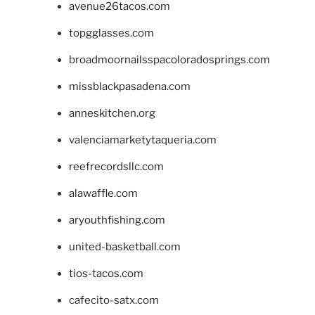
avenue26tacos.com
topgglasses.com
broadmoornailsspacoloradosprings.com
missblackpasadena.com
anneskitchen.org
valenciamarketytaqueria.com
reefrecordsllc.com
alawaffle.com
aryouthfishing.com
united-basketball.com
tios-tacos.com
cafecito-satx.com