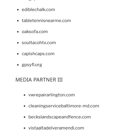
ediblechalk.com
tabletennisnearme.com
oaksofa.com
soultacohtx.com
capishcaps.com
gpsyfl.org
MEDIA PARTNER III
vwrepairarlington.com
cleaningservicebaltimore-md.com
beckslandscapeandfence.com
vistaaltadelveramendi.com