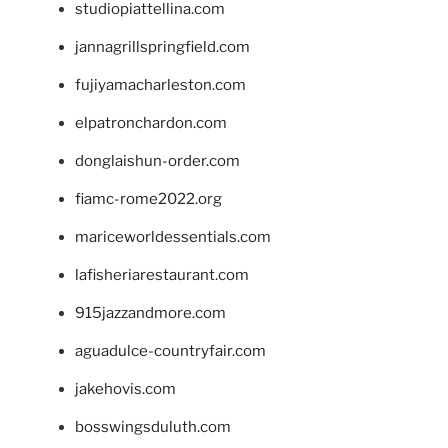
studiopiattellina.com
jannagrillspringfield.com
fujiyamacharleston.com
elpatronchardon.com
donglaishun-order.com
fiamc-rome2022.org
mariceworldessentials.com
lafisheriarestaurant.com
915jazzandmore.com
aguadulce-countryfair.com
jakehovis.com
bosswingsduluth.com