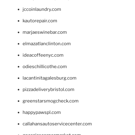
jccoinlaundry.com
kautorepair.com
marjaeswinebar.com
elmazatlanclinton.com
ideacoffeenyc.com
odieschillicothe.com
lacantinitagalesburg.com
pizzadeliverybristol.com
greenstarsmogcheck.com
happypawspl.com
callahansautoservicecenter.com