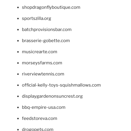
shopdragonflyboutique.com
sportszilla.org
batchprovisionsbar.com
brasserie-gobette.com
musicrearte.com
morseysfarms.com
riverviewtennis.com
official-kelly-toys-squishmallows.com
displaygardenonsuncrest.org
bbq-empire-usa.com
feedstoreva.com
drogopets.com