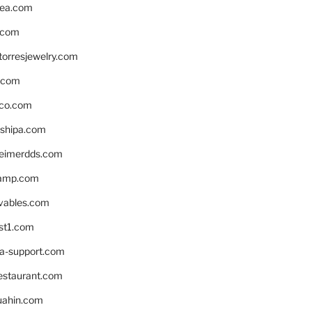
ea.com
.com
torresjewelry.com
s.com
ico.com
shipa.com
eimerdds.com
camp.com
ivables.com
st1.com
la-support.com
estaurant.com
uahin.com