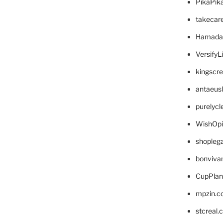
PikaPik
takecar
Hamada
VersifyL
kingscr
antaeus
purelyc
WishOp
shopleg
bonviva
CupPlan
mpzin.c
stcreal.