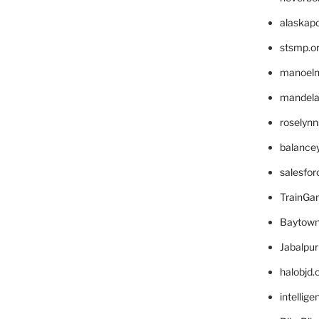
alaskapo
stsmp.o
manoel
mandelae
roselyn
balance
salesfo
TrainG
Baytown
Jabalpu
halobjd
intellig