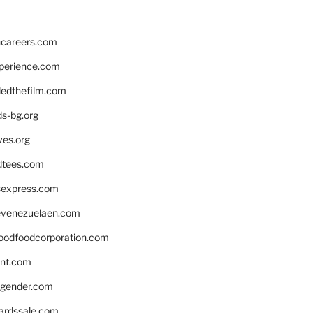
hcareers.com
xperience.com
edthefilm.com
ds-bg.org
ves.org
tees.com
rsexpress.com
venezuelaen.com
oodfoodcorporation.com
nnt.com
gender.com
ardssale.com