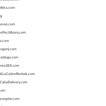
litics.com
rg
neves.com
ffectlibrary.com
ns.com
yoganj.com
rceblogs.com
ames365.com
EvaCationRentals.com
rCakeDelivery.com
.com
enceqatar.com