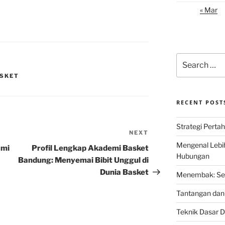
« Mar
Search
for:
ASKET
RECENT POST
Strategi Perta
NEXT
Next
Mengenal Lebi
Post
ami
Profil Lengkap Akademi Basket
Hubungan
Bandung: Menyemai Bibit Unggul di
Dunia Basket
Menembak: Seni
Tantangan dan 
Teknik Dasar D