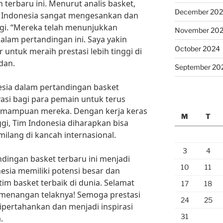
terbaru ini. Menurut analis basket,
December 20
m Indonesia sangat mengesankan dan
ggi. “Mereka telah menunjukkan
November 20
lam pertandingan ini. Saya yakin
October 2024
 untuk meraih prestasi lebih tinggi di
dan.
September 20
sia dalam pertandingan basket
vasi bagi para pemain untuk terus
kemampuan mereka. Dengan kerja keras
M
T
gi, Tim Indonesia diharapkan bisa
milang di kancah internasional.
3
4
ndingan basket terbaru ini menjadi
10
11
esia memiliki potensi besar dan
m basket terbaik di dunia. Selamat
17
18
emenangan telaknya! Semoga prestasi
24
25
dipertahankan dan menjadi inspirasi
31
.