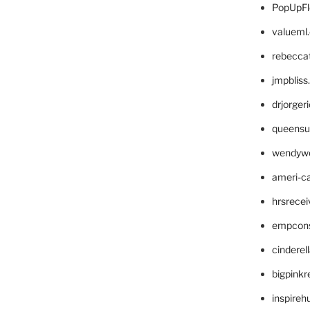
PopUpFl
valueml
rebecca
jmpblis
drjorger
queensu
wendyw
ameri-
hrsrece
empcon
cinderel
bigpinkr
inspireh