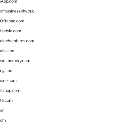
aApp.com
eofbusinessdfw.org
OfJapan.com
ifestyle.com
eekadventures.com
labs.com
leanchemdry.com
ing.com
acee.com
ntshop.com
te.com
om
com