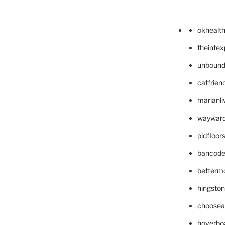
okhealt
theinte
unbound
catfrien
marianli
wayward
pidfloo
bancode
betterm
hingsto
choosea
hoverbo