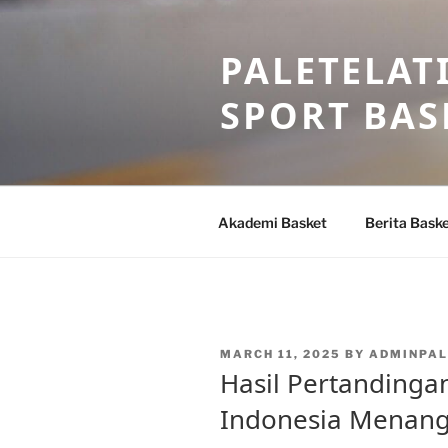
Skip
to
PALETELAT
content
SPORT BAS
Akademi Basket
Berita Bask
POSTED
MARCH 11, 2025
BY
ADMINPAL
ON
Hasil Pertandinga
Indonesia Menang 