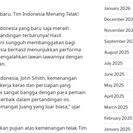
January 2026
rbaru: Tim Indonesia Menang Telak!
December 20
donesia yang baru saja meraih
November 20
andingan terbarunya! Hasil
September 20
 ini sungguh membanggakan bagi
esia berhasil menunjukkan performa
August 2025
mengalahkan lawan-lawannya dengan
July 2025
an.
June 2025
ndonesia, John Smith, kemenangan
i kerja keras dan persiapan yang
May 2025
ami sangat bangga dengan para pemain
April 2025
erbaik dalam pertandingan ini.
angat juang yang luar biasa,” ujar
March 2025
February 2025
kan pujian atas kemenangan telak Tim
January 2025