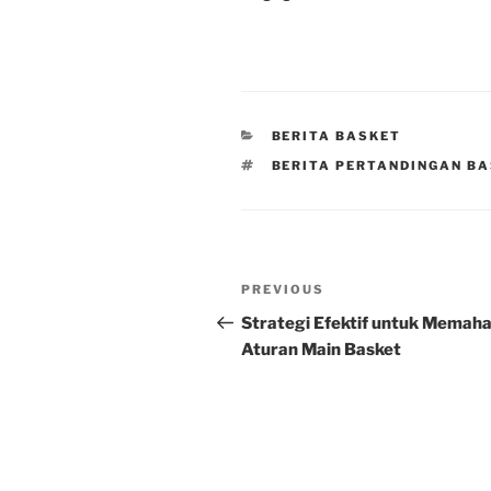
CATEGORIES
BERITA BASKET
TAGS
BERITA PERTANDINGAN B
Post
Previous
PREVIOUS
navigation
Post
Strategi Efektif untuk Memah
Aturan Main Basket