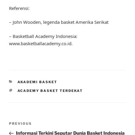
Referensi:
– John Wooden, legenda basket Amerika Serikat
– Basketball Academy Indonesia:
www.basketballacademy.co.id.
CATEGORIES
AKADEMI BASKET
TAGS
ACADEMY BASKET TERDEKAT
Post
Previous
PREVIOUS
navigation
Post
Informasi Terkini Seputar Dunia Basket Indonesia