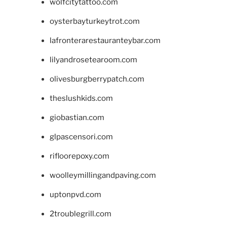
wolfcitytattoo.com
oysterbayturkeytrot.com
lafronterarestauranteybar.com
lilyandrosetearoom.com
olivesburgberrypatch.com
theslushkids.com
giobastian.com
glpascensori.com
rifloorepoxy.com
woolleymillingandpaving.com
uptonpvd.com
2troublegrill.com