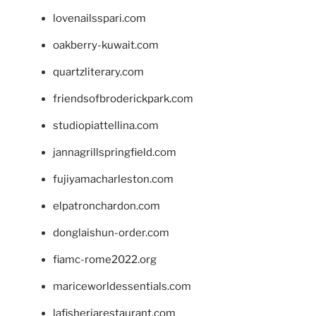
lovenailsspari.com
oakberry-kuwait.com
quartzliterary.com
friendsofbroderickpark.com
studiopiattellina.com
jannagrillspringfield.com
fujiyamacharleston.com
elpatronchardon.com
donglaishun-order.com
fiamc-rome2022.org
mariceworldessentials.com
lafisheriarestaurant.com