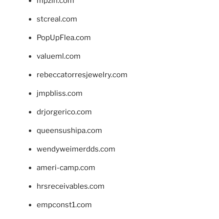
mpzin.com
stcreal.com
PopUpFlea.com
valueml.com
rebeccatorresjewelry.com
jmpbliss.com
drjorgerico.com
queensushipa.com
wendyweimerdds.com
ameri-camp.com
hrsreceivables.com
empconst1.com