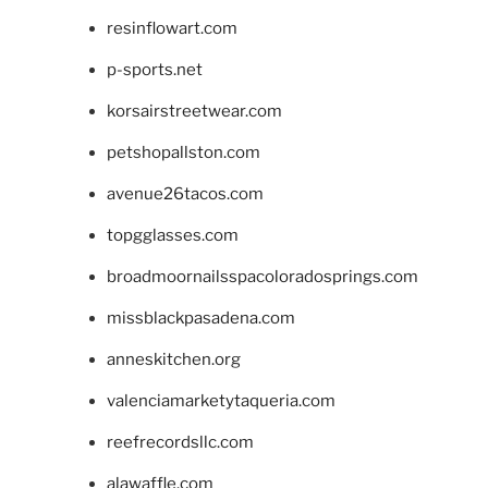
resinflowart.com
p-sports.net
korsairstreetwear.com
petshopallston.com
avenue26tacos.com
topgglasses.com
broadmoornailsspacoloradosprings.com
missblackpasadena.com
anneskitchen.org
valenciamarketytaqueria.com
reefrecordsllc.com
alawaffle.com