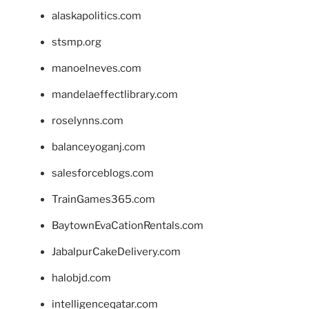
alaskapolitics.com
stsmp.org
manoelneves.com
mandelaeffectlibrary.com
roselynns.com
balanceyoganj.com
salesforceblogs.com
TrainGames365.com
BaytownEvaCationRentals.com
JabalpurCakeDelivery.com
halobjd.com
intelligenceqatar.com