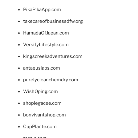
PikaPikaApp.com
takecareofbusinessdfw.org
HamadaOfJapan.com
VersifyLifestyle.com
kingscreekadventures.com
antaeuslabs.com
purelycleanchemdry.com
WishOping.com
shoplegacee.com
bonvivantshop.com
CupPlante.com