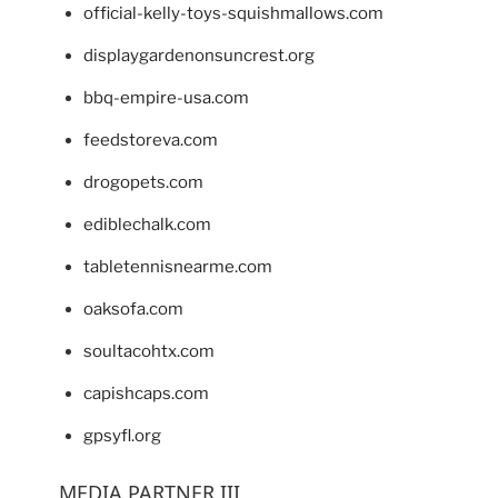
official-kelly-toys-squishmallows.com
displaygardenonsuncrest.org
bbq-empire-usa.com
feedstoreva.com
drogopets.com
ediblechalk.com
tabletennisnearme.com
oaksofa.com
soultacohtx.com
capishcaps.com
gpsyfl.org
MEDIA PARTNER III