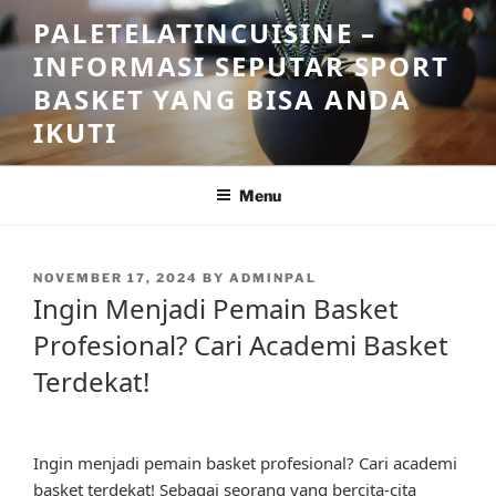
Skip
PALETELATINCUISINE –
to
INFORMASI SEPUTAR SPORT
content
BASKET YANG BISA ANDA
IKUTI
Menu
POSTED
NOVEMBER 17, 2024
BY
ADMINPAL
ON
Ingin Menjadi Pemain Basket
Profesional? Cari Academi Basket
Terdekat!
Ingin menjadi pemain basket profesional? Cari academi
basket terdekat! Sebagai seorang yang bercita-cita