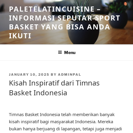
Skip
PALETELATINCUISINE –
to
INFORMASI SEPUTAR SPORT
content
BASKET YANG BISA ANDA
IKUTI
Menu
POSTED
JANUARY 10, 2025
BY
ADMINPAL
ON
Kisah Inspiratif dari Timnas
Basket Indonesia
Timnas Basket Indonesia telah memberikan banyak
kisah inspiratif bagi masyarakat Indonesia. Mereka
bukan hanya berjuang di lapangan, tetapi juga menjadi