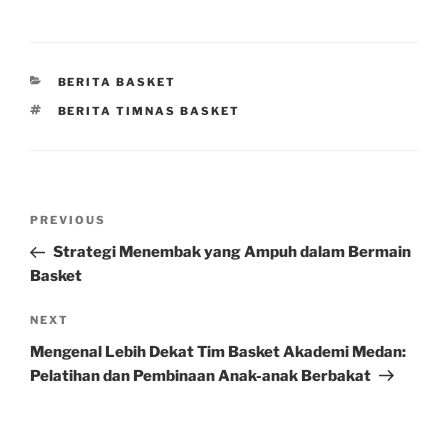
CATEGORIES
BERITA BASKET
TAGS
BERITA TIMNAS BASKET
Post
Previous
PREVIOUS
navigation
Post
Strategi Menembak yang Ampuh dalam Bermain
Basket
Next
NEXT
Post
Mengenal Lebih Dekat Tim Basket Akademi Medan:
Pelatihan dan Pembinaan Anak-anak Berbakat