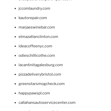
jccoinlaundry.com
kautorepair.com
marjaeswinebar.com
elmazatlanclinton.com
ideacoffeenyc.com
odieschillicothe.com
lacantinitagalesburg.com
pizzadeliverybristol.com
greenstarsmogcheck.com
happypawspl.com
callahansautoservicecenter.com