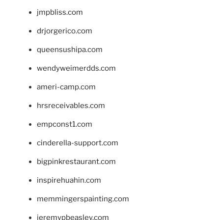
jmpbliss.com
drjorgerico.com
queensushipa.com
wendyweimerdds.com
ameri-camp.com
hrsreceivables.com
empconst1.com
cinderella-support.com
bigpinkrestaurant.com
inspirehuahin.com
memmingerspainting.com
jeremypbeasley.com