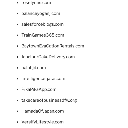
roselynns.com
balanceyoganj.com
salesforceblogs.com
TrainGames365.com
BaytownEvaCationRentals.com
JabalpurCakeDelivery.com
halobjd.com
intelligenceqatar.com
PikaPikaApp.com
takecareofbusinessdfw.org
HamadaOfJapan.com
VersifyLifestyle.com