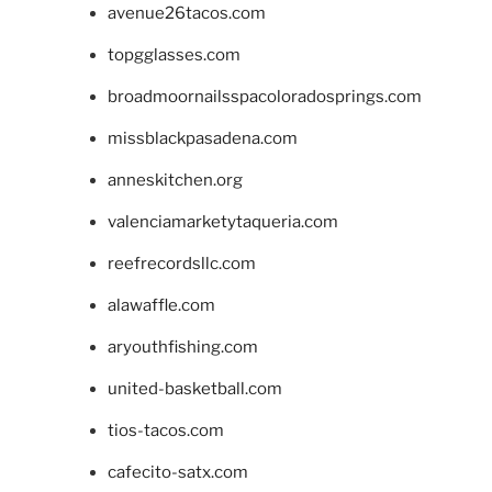
avenue26tacos.com
topgglasses.com
broadmoornailsspacoloradosprings.com
missblackpasadena.com
anneskitchen.org
valenciamarketytaqueria.com
reefrecordsllc.com
alawaffle.com
aryouthfishing.com
united-basketball.com
tios-tacos.com
cafecito-satx.com