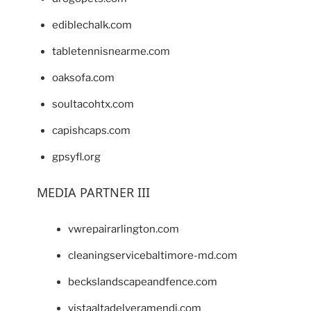
ediblechalk.com
tabletennisnearme.com
oaksofa.com
soultacohtx.com
capishcaps.com
gpsyfl.org
MEDIA PARTNER III
vwrepairarlington.com
cleaningservicebaltimore-md.com
beckslandscapeandfence.com
vistaaltadelveramendi.com