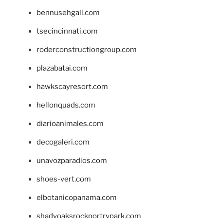
bennusehgall.com
tsecincinnati.com
roderconstructiongroup.com
plazabatai.com
hawkscayresort.com
hellonquads.com
diarioanimales.com
decogaleri.com
unavozparadios.com
shoes-vert.com
elbotanicopanama.com
shadyoaksrockportrvpark.com