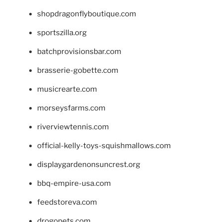
shopdragonflyboutique.com
sportszilla.org
batchprovisionsbar.com
brasserie-gobette.com
musicrearte.com
morseysfarms.com
riverviewtennis.com
official-kelly-toys-squishmallows.com
displaygardenonsuncrest.org
bbq-empire-usa.com
feedstoreva.com
drogopets.com