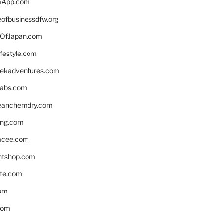
aApp.com
eofbusinessdfw.org
OfJapan.com
ifestyle.com
eekadventures.com
labs.com
leanchemdry.com
ing.com
acee.com
ntshop.com
te.com
om
com