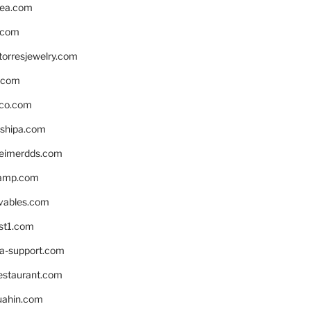
ea.com
.com
torresjewelry.com
s.com
ico.com
shipa.com
eimerdds.com
camp.com
ivables.com
st1.com
la-support.com
estaurant.com
uahin.com