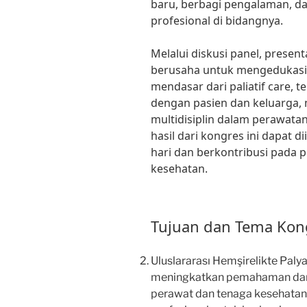
baru, berbagi pengalaman, d
profesional di bidangnya.
Melalui diskusi panel, presen
berusaha untuk mengedukasi
mendasar dari paliatif care, 
dengan pasien dan keluarga,
multidisiplin dalam perawat
hasil dari kongres ini dapat 
hari dan berkontribusi pada 
kesehatan.
Tujuan dan Tema Kon
Uluslararası Hemşirelikte Paly
meningkatkan pemahaman dan p
perawat dan tenaga kesehatan.