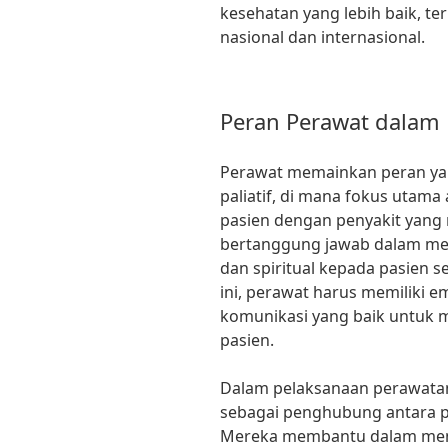
kesehatan yang lebih baik, ter
nasional dan internasional.
Peran Perawat dalam P
Perawat memainkan peran yan
paliatif, di mana fokus utama
pasien dengan penyakit yang
bertanggung jawab dalam mem
dan spiritual kepada pasien 
ini, perawat harus memiliki 
komunikasi yang baik untuk
pasien.
Dalam pelaksanaan perawatan 
sebagai penghubung antara pa
Mereka membantu dalam meny