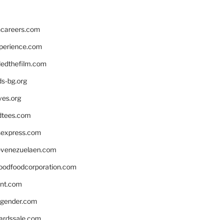
hcareers.com
xperience.com
edthefilm.com
ds-bg.org
ves.org
tees.com
rsexpress.com
venezuelaen.com
oodfoodcorporation.com
nnt.com
gender.com
ardssale.com