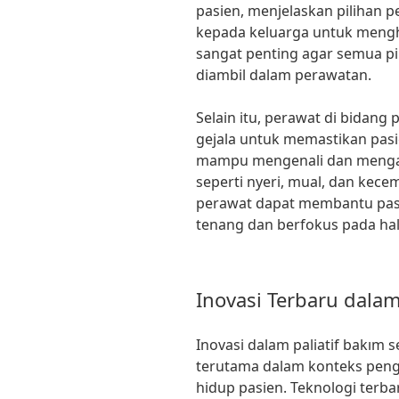
pasien, menjelaskan pilihan 
kepada keluarga untuk mengha
sangat penting agar semua 
diambil dalam perawatan.
Selain itu, perawat di bidang 
gejala untuk memastikan pas
mampu mengenali dan mengata
seperti nyeri, mual, dan kece
perawat dapat membantu pasi
tenang dan berfokus pada hal
Inovasi Terbaru dalam
Inovasi dalam paliatif bakım
terutama dalam konteks penge
hidup pasien. Teknologi terbar