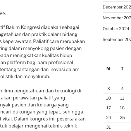
December 20
es
November 20
atif Bakım Kongresi diadakan sebagai
October 2024
getahuan dan praktik dalam bidang
September 20
as keperawatan. Paliatif care merupakan
ting dalam menyokong pasien dengan
 pada meningkatkan kualitas hidup
an platform bagi para profesional
M
T
tentang tantangan dan inovasi dalam
listik dan menyeluruh.
3
4
 ilmu pengetahuan dan teknologi di
akan perawatan paliatif yang
10
11
anyak pasien dan keluarga yang
17
18
ncari dukungan yang tepat, sehingga
24
25
vital. Dalam kongres ini, peserta akan
k belajar mengenai teknik-teknik
31