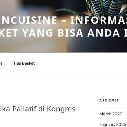
INCUISINE – INFORMA
KET YANG BISA ANDA 
et
Tips Basket
ARCHIVES
 Paliatif di Kongres
March 2026
February 2026