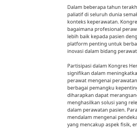
Dalam beberapa tahun terakhi
paliatif di seluruh dunia sem
konteks keperawatan. Kongres
bagaimana profesional pera
lebih baik kepada pasien deng
platform penting untuk berba
inovasi dalam bidang perawata
Partisipasi dalam Kongres He
signifikan dalam meningkat
perawat mengenai perawatan
berbagai pemangku kepenting
diharapkan dapat merangsang 
menghasilkan solusi yang rel
dalam perawatan pasien. Pa
mendalam mengenai pendekata
yang mencakup aspek fisik, emo