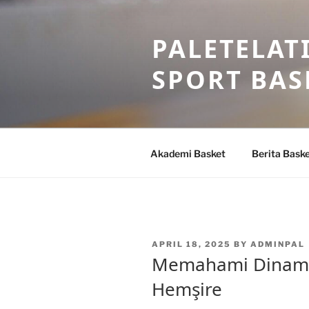
Skip
to
PALETELAT
content
SPORT BAS
Akademi Basket
Berita Bask
POSTED
APRIL 18, 2025
BY
ADMINPAL
ON
Memahami Dinamika
Hemşire