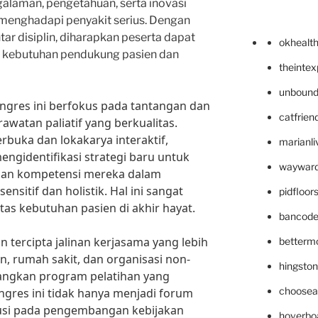
galaman, pengetahuan, serta inovasi
menghadapi penyakit serius. Dengan
r disiplin, diharapkan peserta dapat
okhealt
kebutuhan pendukung pasien dan
theinte
unbound
ngres ini berfokus pada tantangan dan
catfrien
awatan paliatif yang berkualitas.
buka dan lokakarya interaktif,
marianli
gidentifikasi strategi baru untuk
wayward
dan kompetensi mereka dalam
sitif dan holistik. Hal ini sangat
pidfloo
as kebutuhan pasien di akhir hayat.
bancode
n tercipta jalinan kerjasama yang lebih
betterm
an, rumah sakit, dan organisasi non-
hingsto
ngkan program pelatihan yang
choosea
ngres ini tidak hanya menjadi forum
ibusi pada pengembangan kebijakan
hoverbo