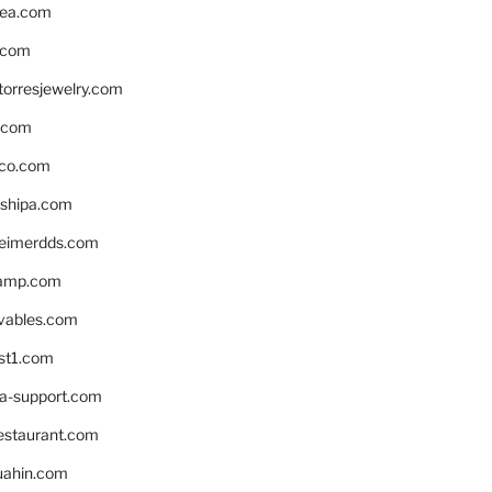
ea.com
.com
torresjewelry.com
s.com
ico.com
shipa.com
eimerdds.com
camp.com
ivables.com
st1.com
la-support.com
estaurant.com
uahin.com