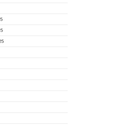
25
25
25