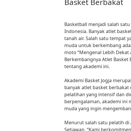
Basket Berbakat
Basketball menjadi salah satu
Indonesia. Banyak atlet basket
tanah air. Salah satu tempat 
muda untuk berkembang adal
moto “Mengenal Lebih Dekat 
Berkembangnya Atlet Basket Be
tentang akademi ini.
Akademi Basket Jogja merupa
banyak atlet basket berbakat
pelatihan yang intensif dan d
berpengalaman, akademi ini m
muda yang ingin mengembang
Menurut salah satu pelatih d
Setiawan, “Kami berkomitme