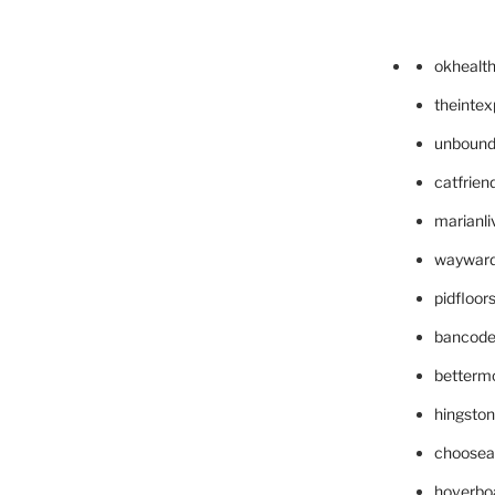
okhealt
theinte
unbound
catfrien
marianli
wayward
pidfloo
bancode
betterm
hingsto
choosea
hoverbo