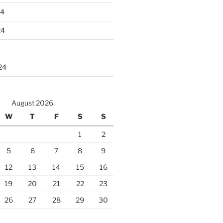
24
24
24
August 2026
W
T
F
S
S
1
2
5
6
7
8
9
12
13
14
15
16
19
20
21
22
23
26
27
28
29
30