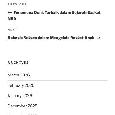
Post
Previous
PREVIOUS
navigation
Post
Fenomena Dunk Terbaik dalam Sejarah Basket
NBA
Next
NEXT
Post
Rahasia Sukses dalam Mengelola Basket Anak
ARCHIVES
March 2026
February 2026
January 2026
December 2025