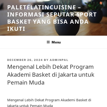
Skip
PALETELATINCUISINE –
to
INFORMASI SEPUTAR SPORT
content
BASKET YANG BISA ANDA
IKUTI
Menu
POSTED
DECEMBER 26, 2024
BY
ADMINPAL
ON
Mengenal Lebih Dekat Program
Akademi Basket di Jakarta untuk
Pemain Muda
Mengenal Lebih Dekat Program Akademi Basket di
Jakarta untuk Pemain Muda