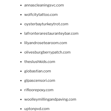
annascleaningsvc.com
wolfcitytattoo.com
oysterbayturkeytrot.com
lafronterarestauranteybar.com
lilyandrosetearoom.com
olivesburgberrypatch.com
theslushkids.com
giobastian.com
glpascensori.com
rifloorepoxy.com
woolleymillingandpaving.com
uptonpvd.com