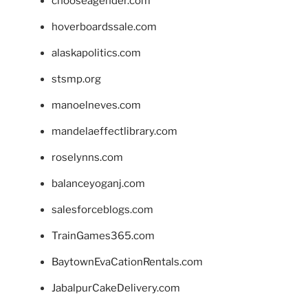
chooseagender.com
hoverboardssale.com
alaskapolitics.com
stsmp.org
manoelneves.com
mandelaeffectlibrary.com
roselynns.com
balanceyoganj.com
salesforceblogs.com
TrainGames365.com
BaytownEvaCationRentals.com
JabalpurCakeDelivery.com