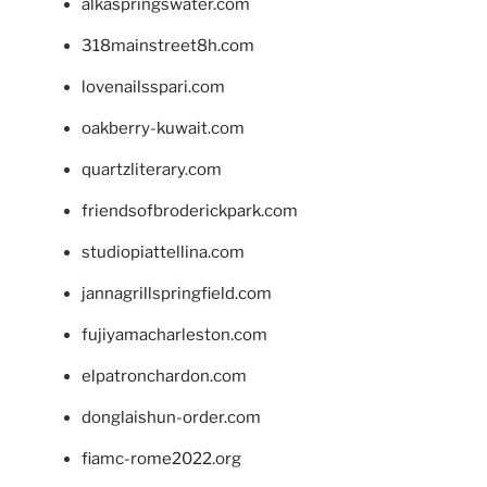
alkaspringswater.com
318mainstreet8h.com
lovenailsspari.com
oakberry-kuwait.com
quartzliterary.com
friendsofbroderickpark.com
studiopiattellina.com
jannagrillspringfield.com
fujiyamacharleston.com
elpatronchardon.com
donglaishun-order.com
fiamc-rome2022.org