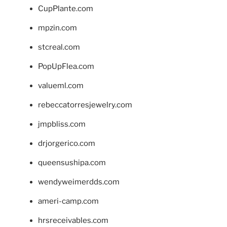
CupPlante.com
mpzin.com
stcreal.com
PopUpFlea.com
valueml.com
rebeccatorresjewelry.com
jmpbliss.com
drjorgerico.com
queensushipa.com
wendyweimerdds.com
ameri-camp.com
hrsreceivables.com