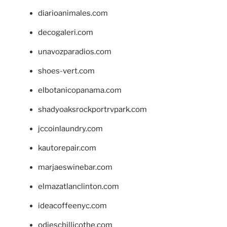
diarioanimales.com
decogaleri.com
unavozparadios.com
shoes-vert.com
elbotanicopanama.com
shadyoaksrockportrvpark.com
jccoinlaundry.com
kautorepair.com
marjaeswinebar.com
elmazatlanclinton.com
ideacoffeenyc.com
odieschillicothe.com