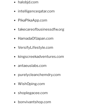
halobjd.com
intelligenceqatar.com
PikaPikaApp.com
takecareofbusinessdfw.org
HamadaOfJapan.com
VersifyLifestyle.com
kingscreekadventures.com
antaeuslabs.com
purelycleanchemdry.com
WishOping.com
shoplegacee.com
bonvivantshop.com