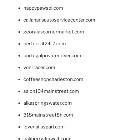
happypawspl.com
callahansautoservicecenter.com
georgiascornermarket.com
perfectfit24-7.com
portugalprivatedriver.com
von-racer.com
coffeeshopcharleston.com
salon104mainstreet.com
alkaspringswater.com
318mainstreet8h.com
lovenailsspari.com
oakberry-kuwait.com