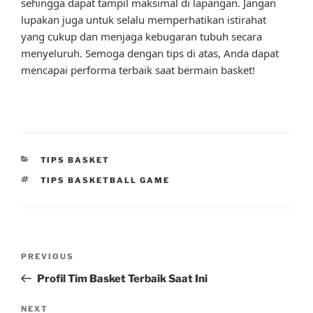
sehingga dapat tampil maksimal di lapangan. Jangan
lupakan juga untuk selalu memperhatikan istirahat
yang cukup dan menjaga kebugaran tubuh secara
menyeluruh. Semoga dengan tips di atas, Anda dapat
mencapai performa terbaik saat bermain basket!
CATEGORIES
TIPS BASKET
TAGS
TIPS BASKETBALL GAME
Post
Previous
PREVIOUS
navigation
Post
Profil Tim Basket Terbaik Saat Ini
Next
NEXT