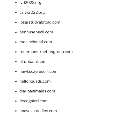
ivd2022.org
csity2022.org
ibsarstudyabroad.com
bennusehgall.com
tsecincinnati.com
roderconstructiongroup.com
plazabatai.com
hawkscayresort.com
hellonquads.com
diarioanimales.com
decogaleri.com
unavozparadios.com