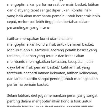
mengoptimalkan performa saat bermain basket, latihan
dan diet yang tepat sangat diperlukan. Kondisi fisik
yang baik akan membantu pemain untuk bergerak lebih
cepat, melompat lebih tinggi, dan bertahan dalam
pertandingan yang intens.
Latihan merupakan kunci utama dalam
mengoptimalkan kondisi fisik untuk bermain basket.
Menurut John C. Maxwell, seorang pelatih basket yang
terkenal, “Latihan yang teratur dan intens akan
membantu meningkatkan kekuatan, kecepatan, dan
daya tahan fisik pemain basket.” Latihan fisik yang
terstruktur seperti latihan kekuatan, latihan kelincahan,
dan latihan kardio sangat penting untuk meningkatkan
performa pemain basket.
Selain latihan, diet juga memainkan peran yang sangat
penting dalam mengoptimalkan kondisi fisik untuk
bermain basket. Dr. Michael Jordan, seorang ahli gizi