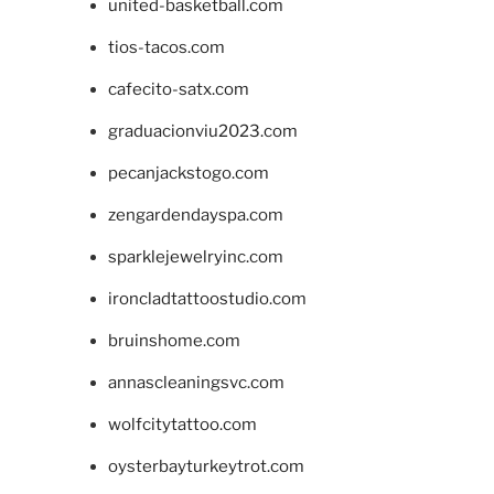
united-basketball.com
tios-tacos.com
cafecito-satx.com
graduacionviu2023.com
pecanjackstogo.com
zengardendayspa.com
sparklejewelryinc.com
ironcladtattoostudio.com
bruinshome.com
annascleaningsvc.com
wolfcitytattoo.com
oysterbayturkeytrot.com