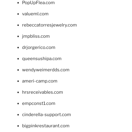
PopUpFlea.com
valueml.com
rebeccatorresjewelry.com
jmpbliss.com
drjorgerico.com
queensushipa.com
wendyweimerdds.com
ameri-camp.com
hrsreceivables.com
empconst1.com
cinderella-support.com
bigpinkrestaurant.com