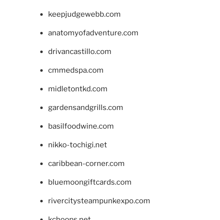
keepjudgewebb.com
anatomyofadventure.com
drivancastillo.com
cmmedspa.com
midletontkd.com
gardensandgrills.com
basilfoodwine.com
nikko-tochigi.net
caribbean-corner.com
bluemoongiftcards.com
rivercitysteampunkexpo.com
kchoops.net