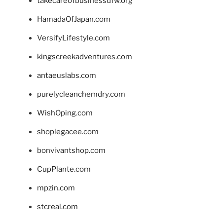
takecareofbusinessdfw.org
HamadaOfJapan.com
VersifyLifestyle.com
kingscreekadventures.com
antaeuslabs.com
purelycleanchemdry.com
WishOping.com
shoplegacee.com
bonvivantshop.com
CupPlante.com
mpzin.com
stcreal.com