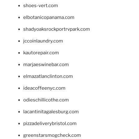
shoes-vert.com
elbotanicopanama.com
shadyoaksrockportrvpark.com
jccoinlaundry.com
kautorepair.com
marjaeswinebar.com
elmazatlanclinton.com
ideacoffeenyc.com
odieschillicothe.com
lacantinitagalesburg.com
pizzadeliverybristol.com
greenstarsmogcheck.com