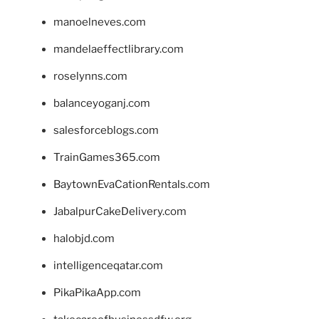
manoelneves.com
mandelaeffectlibrary.com
roselynns.com
balanceyoganj.com
salesforceblogs.com
TrainGames365.com
BaytownEvaCationRentals.com
JabalpurCakeDelivery.com
halobjd.com
intelligenceqatar.com
PikaPikaApp.com