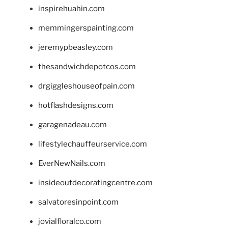
inspirehuahin.com
memmingerspainting.com
jeremypbeasley.com
thesandwichdepotcos.com
drgiggleshouseofpain.com
hotflashdesigns.com
garagenadeau.com
lifestylechauffeurservice.com
EverNewNails.com
insideoutdecoratingcentre.com
salvatoresinpoint.com
jovialfloralco.com