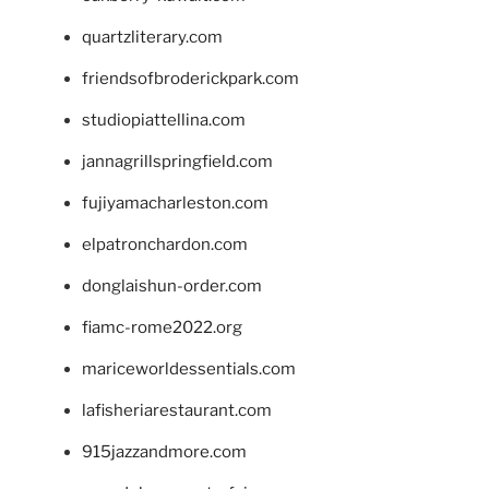
quartzliterary.com
friendsofbroderickpark.com
studiopiattellina.com
jannagrillspringfield.com
fujiyamacharleston.com
elpatronchardon.com
donglaishun-order.com
fiamc-rome2022.org
mariceworldessentials.com
lafisheriarestaurant.com
915jazzandmore.com