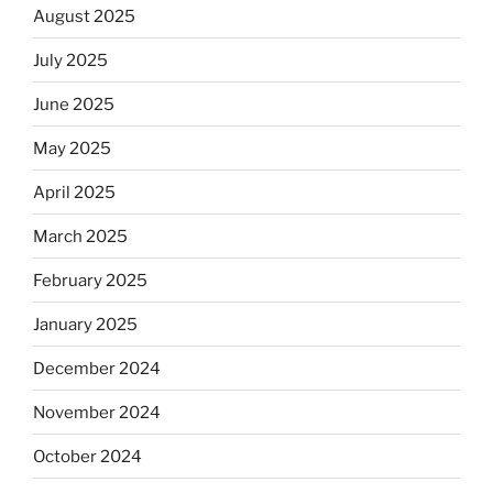
August 2025
July 2025
June 2025
May 2025
April 2025
March 2025
February 2025
January 2025
December 2024
November 2024
October 2024