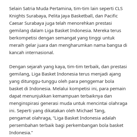
Selain Satria Muda Pertamina, tim-tim lain seperti CLS
Knights Surabaya, Pelita Jaya Basketball, dan Pacific
Caesar Surabaya juga telah menorehkan prestasi
gemilang dalam Liga Basket Indonesia. Mereka terus
berkompetisi dengan semangat yang tinggi untuk
meraih gelar juara dan mengharumkan nama bangsa di
kancah internasional.
Dengan sejarah yang kaya, tim-tim terbaik, dan prestasi
gemilang, Liga Basket Indonesia terus menjadi ajang
yang ditunggu-tunggu oleh para penggemar bola
basket di Indonesia. Melalui kompetisi ini, para pemain
dapat menunjukkan kemampuan terbaiknya dan
menginspirasi generasi muda untuk mencintai olahraga
ini. Seperti yang dikatakan oleh Michael Tang,
pengamat olahraga, “Liga Basket Indonesia adalah
persembahan terbaik bagi perkembangan bola basket
Indonesia.”