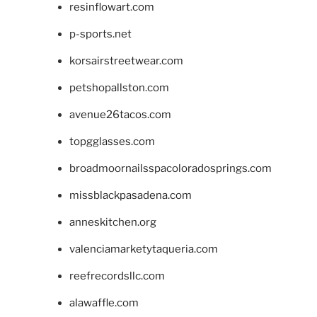
resinflowart.com
p-sports.net
korsairstreetwear.com
petshopallston.com
avenue26tacos.com
topgglasses.com
broadmoornailsspacoloradosprings.com
missblackpasadena.com
anneskitchen.org
valenciamarketytaqueria.com
reefrecordsllc.com
alawaffle.com