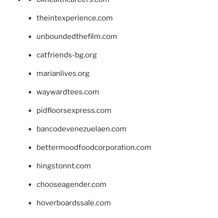
theintexperience.com
unboundedthefilm.com
catfriends-bg.org
marianlives.org
waywardtees.com
pidfloorsexpress.com
bancodevenezuelaen.com
bettermoodfoodcorporation.com
hingstonnt.com
chooseagender.com
hoverboardssale.com