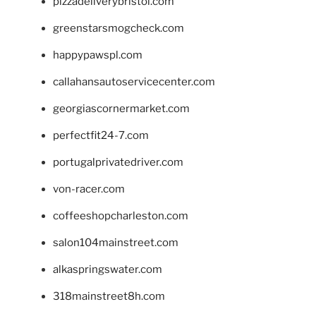
pizzadeliverybristol.com
greenstarsmogcheck.com
happypawspl.com
callahansautoservicecenter.com
georgiascornermarket.com
perfectfit24-7.com
portugalprivatedriver.com
von-racer.com
coffeeshopcharleston.com
salon104mainstreet.com
alkaspringswater.com
318mainstreet8h.com