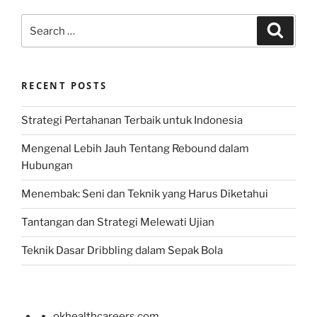
Search
Search
for:
RECENT POSTS
Strategi Pertahanan Terbaik untuk Indonesia
Mengenal Lebih Jauh Tentang Rebound dalam
Hubungan
Menembak: Seni dan Teknik yang Harus Diketahui
Tantangan dan Strategi Melewati Ujian
Teknik Dasar Dribbling dalam Sepak Bola
okhealthcareers.com