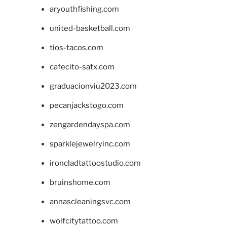
aryouthfishing.com
united-basketball.com
tios-tacos.com
cafecito-satx.com
graduacionviu2023.com
pecanjackstogo.com
zengardendayspa.com
sparklejewelryinc.com
ironcladtattoostudio.com
bruinshome.com
annascleaningsvc.com
wolfcitytattoo.com