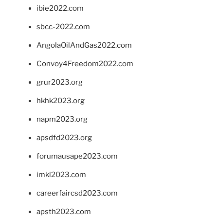
ibie2022.com
sbcc-2022.com
AngolaOilAndGas2022.com
Convoy4Freedom2022.com
grur2023.org
hkhk2023.org
napm2023.org
apsdfd2023.org
forumausape2023.com
imkl2023.com
careerfaircsd2023.com
apsth2023.com