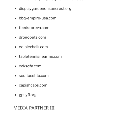
displaygardenonsuncrest.org
bbq-empire-usa.com
feedstoreva.com
drogopets.com
ediblechalk.com
tabletennisnearme.com
oaksofa.com
soultacohtx.com
capishcaps.com
gpsyfl.org
MEDIA PARTNER III