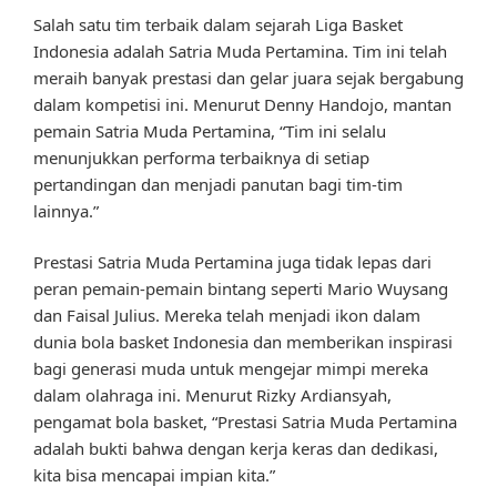
Salah satu tim terbaik dalam sejarah Liga Basket
Indonesia adalah Satria Muda Pertamina. Tim ini telah
meraih banyak prestasi dan gelar juara sejak bergabung
dalam kompetisi ini. Menurut Denny Handojo, mantan
pemain Satria Muda Pertamina, “Tim ini selalu
menunjukkan performa terbaiknya di setiap
pertandingan dan menjadi panutan bagi tim-tim
lainnya.”
Prestasi Satria Muda Pertamina juga tidak lepas dari
peran pemain-pemain bintang seperti Mario Wuysang
dan Faisal Julius. Mereka telah menjadi ikon dalam
dunia bola basket Indonesia dan memberikan inspirasi
bagi generasi muda untuk mengejar mimpi mereka
dalam olahraga ini. Menurut Rizky Ardiansyah,
pengamat bola basket, “Prestasi Satria Muda Pertamina
adalah bukti bahwa dengan kerja keras dan dedikasi,
kita bisa mencapai impian kita.”