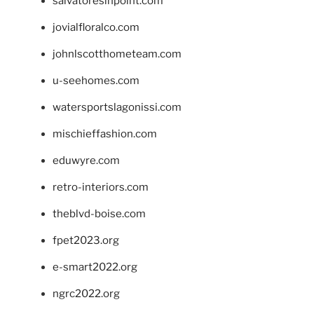
salvatoresinpoint.com
jovialfloralco.com
johnlscotthometeam.com
u-seehomes.com
watersportslagonissi.com
mischieffashion.com
eduwyre.com
retro-interiors.com
theblvd-boise.com
fpet2023.org
e-smart2022.org
ngrc2022.org