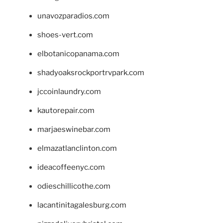
unavozparadios.com
shoes-vert.com
elbotanicopanama.com
shadyoaksrockportrvpark.com
jccoinlaundry.com
kautorepair.com
marjaeswinebar.com
elmazatlanclinton.com
ideacoffeenyc.com
odieschillicothe.com
lacantinitagalesburg.com