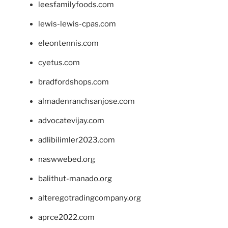
leesfamilyfoods.com
lewis-lewis-cpas.com
eleontennis.com
cyetus.com
bradfordshops.com
almadenranchsanjose.com
advocatevijay.com
adlibilimler2023.com
naswwebed.org
balithut-manado.org
alteregotradingcompany.org
aprce2022.com