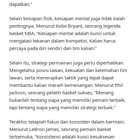
dapatkan.”
Selain kesiapan fisik, kesiapan mental juga tidak kalah
pentingnya. Menurut Kobe Bryant, seorang legenda
basket NBA, “Kesiapan mental adalah kunci untuk
mengatasi tekanan dalam kompetisi. Kalian harus
percaya pada diri sendiri dan tim kalian.”
Selain itu, strategi permainan juga perlu diperhatikan.
Mengetahui posisi lawan, kekuatan dan kelemahan tim
lawan, serta menerapkan taktik yang tepat dapat
membantu kalian meraih kemenangan. Menurut Phil
Jackson, seorang pelatih basket sukses, “Menang
bukanlah tentang siapa yang memiliki pemain terbaik,
tapi tentang siapa yang memiliki strategi terbaik.”
Terakhir, tetaplah fokus dan konsisten dalam bermain.
Menurut LeBron James, seorang pemain basket
terkemuka, “Konsistensi adalah kunci kesuksesan