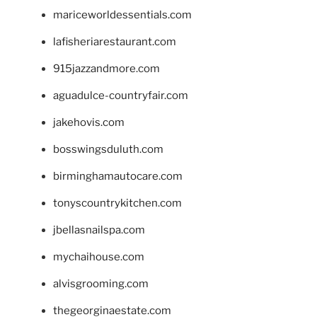
mariceworldessentials.com
lafisheriarestaurant.com
915jazzandmore.com
aguadulce-countryfair.com
jakehovis.com
bosswingsduluth.com
birminghamautocare.com
tonyscountrykitchen.com
jbellasnailspa.com
mychaihouse.com
alvisgrooming.com
thegeorginaestate.com