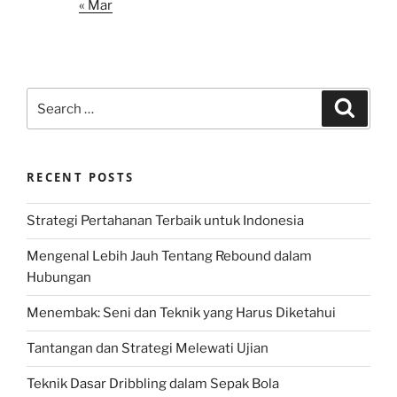
« Mar
Search
Search
for:
RECENT POSTS
Strategi Pertahanan Terbaik untuk Indonesia
Mengenal Lebih Jauh Tentang Rebound dalam
Hubungan
Menembak: Seni dan Teknik yang Harus Diketahui
Tantangan dan Strategi Melewati Ujian
Teknik Dasar Dribbling dalam Sepak Bola