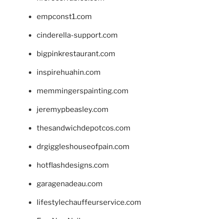
empconst1.com
cinderella-support.com
bigpinkrestaurant.com
inspirehuahin.com
memmingerspainting.com
jeremypbeasley.com
thesandwichdepotcos.com
drgiggleshouseofpain.com
hotflashdesigns.com
garagenadeau.com
lifestylechauffeurservice.com