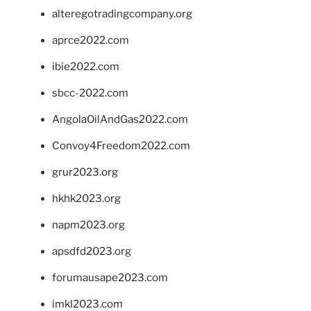
alteregotradingcompany.org
aprce2022.com
ibie2022.com
sbcc-2022.com
AngolaOilAndGas2022.com
Convoy4Freedom2022.com
grur2023.org
hkhk2023.org
napm2023.org
apsdfd2023.org
forumausape2023.com
imkl2023.com