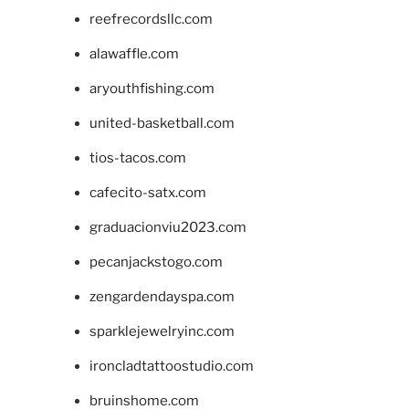
reefrecordsllc.com
alawaffle.com
aryouthfishing.com
united-basketball.com
tios-tacos.com
cafecito-satx.com
graduacionviu2023.com
pecanjackstogo.com
zengardendayspa.com
sparklejewelryinc.com
ironcladtattoostudio.com
bruinshome.com