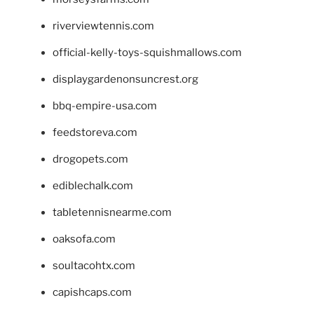
riverviewtennis.com
official-kelly-toys-squishmallows.com
displaygardenonsuncrest.org
bbq-empire-usa.com
feedstoreva.com
drogopets.com
ediblechalk.com
tabletennisnearme.com
oaksofa.com
soultacohtx.com
capishcaps.com