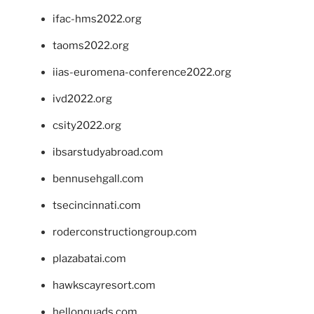
ifac-hms2022.org
taoms2022.org
iias-euromena-conference2022.org
ivd2022.org
csity2022.org
ibsarstudyabroad.com
bennusehgall.com
tsecincinnati.com
roderconstructiongroup.com
plazabatai.com
hawkscayresort.com
hellonquads.com