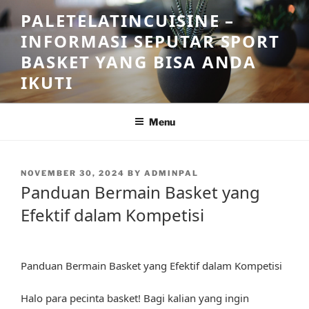
Skip
PALETELATINCUISINE –
to
INFORMASI SEPUTAR SPORT
content
BASKET YANG BISA ANDA
IKUTI
Menu
POSTED
NOVEMBER 30, 2024
BY
ADMINPAL
ON
Panduan Bermain Basket yang
Efektif dalam Kompetisi
Panduan Bermain Basket yang Efektif dalam Kompetisi
Halo para pecinta basket! Bagi kalian yang ingin