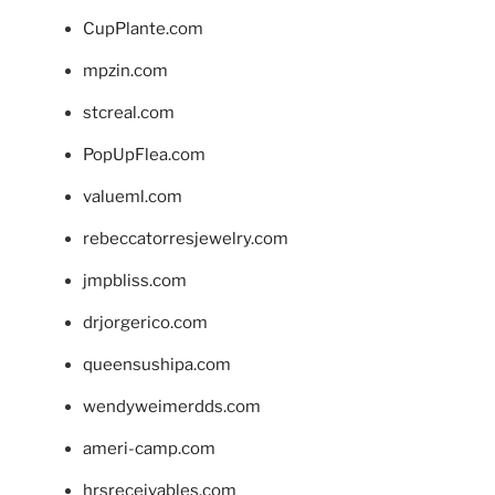
CupPlante.com
mpzin.com
stcreal.com
PopUpFlea.com
valueml.com
rebeccatorresjewelry.com
jmpbliss.com
drjorgerico.com
queensushipa.com
wendyweimerdds.com
ameri-camp.com
hrsreceivables.com