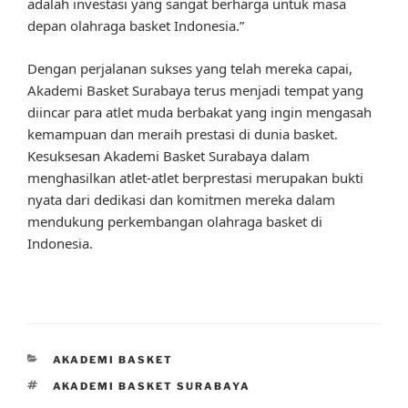
adalah investasi yang sangat berharga untuk masa
depan olahraga basket Indonesia.”
Dengan perjalanan sukses yang telah mereka capai,
Akademi Basket Surabaya terus menjadi tempat yang
diincar para atlet muda berbakat yang ingin mengasah
kemampuan dan meraih prestasi di dunia basket.
Kesuksesan Akademi Basket Surabaya dalam
menghasilkan atlet-atlet berprestasi merupakan bukti
nyata dari dedikasi dan komitmen mereka dalam
mendukung perkembangan olahraga basket di
Indonesia.
CATEGORIES
AKADEMI BASKET
TAGS
AKADEMI BASKET SURABAYA