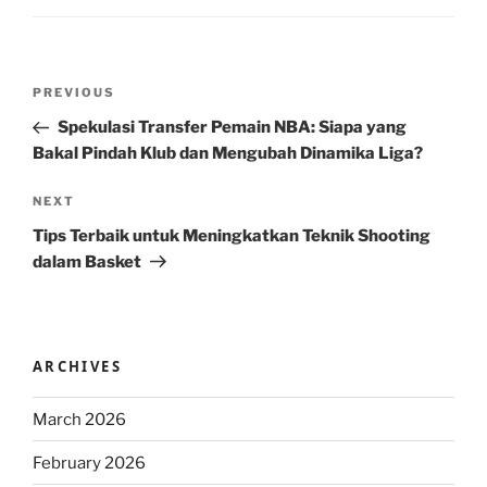
Post
Previous
PREVIOUS
navigation
Post
Spekulasi Transfer Pemain NBA: Siapa yang
Bakal Pindah Klub dan Mengubah Dinamika Liga?
Next
NEXT
Post
Tips Terbaik untuk Meningkatkan Teknik Shooting
dalam Basket
ARCHIVES
March 2026
February 2026