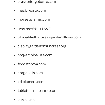
brasserie-gobette.com
musicrearte.com
morseysfarms.com
riverviewtennis.com
official-kelly-toys-squishmallows.com
displaygardenonsuncrest.org
bbq-empire-usa.com
feedstoreva.com
drogopets.com
ediblechalk.com
tabletennisnearme.com
oaksofa.com