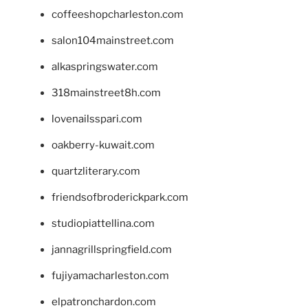
coffeeshopcharleston.com
salon104mainstreet.com
alkaspringswater.com
318mainstreet8h.com
lovenailsspari.com
oakberry-kuwait.com
quartzliterary.com
friendsofbroderickpark.com
studiopiattellina.com
jannagrillspringfield.com
fujiyamacharleston.com
elpatronchardon.com