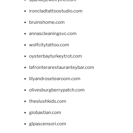
ironcladtattoostudio.com
bruinshome.com
annascleaningsvc.com
wolfcitytattoo.com
oysterbayturkeytrot.com
lafronterarestauranteybar.com
lilyandrosetearoom.com
olivesburgberrypatch.com
theslushkids.com
giobastian.com
glpascensori.com