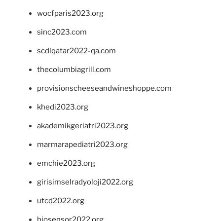
wocfparis2023.org
sinc2023.com
scdlqatar2022-qa.com
thecolumbiagrill.com
provisionscheeseandwineshoppe.com
khedi2023.org
akademikgeriatri2023.org
marmarapediatri2023.org
emchie2023.org
girisimselradyoloji2022.org
utcd2022.org
biosensor2022.org