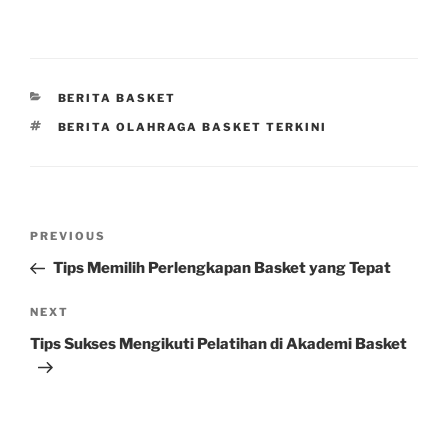
CATEGORIES
BERITA BASKET
TAGS
BERITA OLAHRAGA BASKET TERKINI
Post
Previous
PREVIOUS
navigation
Post
Tips Memilih Perlengkapan Basket yang Tepat
Next
NEXT
Post
Tips Sukses Mengikuti Pelatihan di Akademi Basket