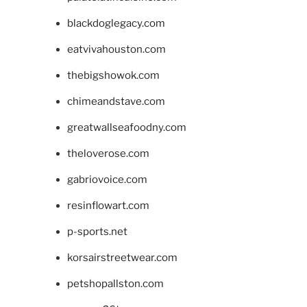
blackdoglegacy.com
eatvivahouston.com
thebigshowok.com
chimeandstave.com
greatwallseafoodny.com
theloverose.com
gabriovoice.com
resinflowart.com
p-sports.net
korsairstreetwear.com
petshopallston.com