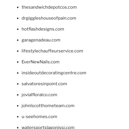
thesandwichdepotcos.com
drgiggleshouseofpain.com
hotflashdesigns.com
garagenadeau.com
lifestylechauffeurservice.com
EverNewNails.com
insideoutdecoratingcentre.com
salvatoresinpoint.com
jovialfloralco.com
johnlscotthometeam.com
u-seehomes.com
watersportslagonissi.com