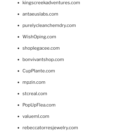
kingscreekadventures.com
antaeuslabs.com
purelycleanchemdry.com
WishOping.com
shoplegacee.com
bonvivantshop.com
CupPlante.com
mpzin.com
stcreal.com
PopUpFlea.com
valueml.com
rebeccatorresjewelry.com