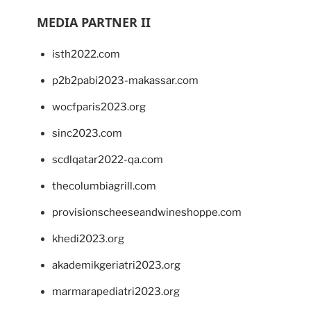
MEDIA PARTNER II
isth2022.com
p2b2pabi2023-makassar.com
wocfparis2023.org
sinc2023.com
scdlqatar2022-qa.com
thecolumbiagrill.com
provisionscheeseandwineshoppe.com
khedi2023.org
akademikgeriatri2023.org
marmarapediatri2023.org