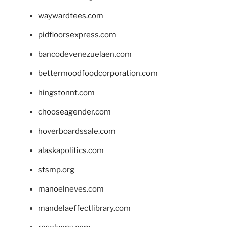
waywardtees.com
pidfloorsexpress.com
bancodevenezuelaen.com
bettermoodfoodcorporation.com
hingstonnt.com
chooseagender.com
hoverboardssale.com
alaskapolitics.com
stsmp.org
manoelneves.com
mandelaeffectlibrary.com