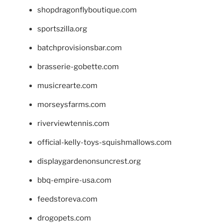
shopdragonflyboutique.com
sportszilla.org
batchprovisionsbar.com
brasserie-gobette.com
musicrearte.com
morseysfarms.com
riverviewtennis.com
official-kelly-toys-squishmallows.com
displaygardenonsuncrest.org
bbq-empire-usa.com
feedstoreva.com
drogopets.com