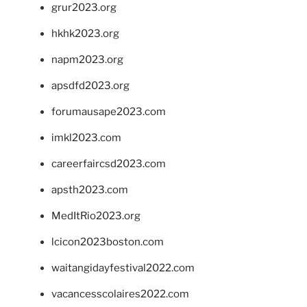
grur2023.org
hkhk2023.org
napm2023.org
apsdfd2023.org
forumausape2023.com
imkl2023.com
careerfaircsd2023.com
apsth2023.com
MedItRio2023.org
lcicon2023boston.com
waitangidayfestival2022.com
vacancesscolaires2022.com