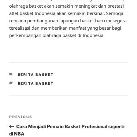
olahraga basket akan semakin meningkat dan prestasi
atlet basket Indonesia akan semakin bersinar. Semoga
rencana pembangunan lapangan basket baru ini segera
terealisasi dan memberikan manfaat yang besar bagi
perkembangan olahraga basket di Indonesia.
CATEGORIES
BERITA BASKET
TAGS
BERITA BASKET
Post
Previous
PREVIOUS
navigation
Post
Cara Menjadi Pemain Basket Profesional seperti
di NBA