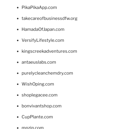
PikaPikaApp.com
takecareofbusinessdfw.org
HamadaOfJapan.com
VersifyLifestyle.com
kingscreekadventures.com
antaeuslabs.com
purelycleanchemdry.com
WishOping.com
shoplegacee.com
bonvivantshop.com
CupPlante.com
mpzin.com