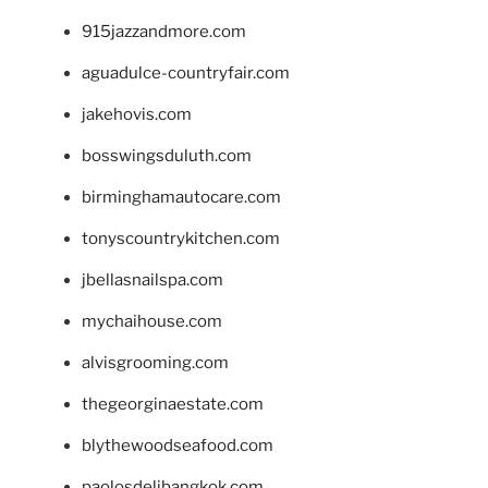
915jazzandmore.com
aguadulce-countryfair.com
jakehovis.com
bosswingsduluth.com
birminghamautocare.com
tonyscountrykitchen.com
jbellasnailspa.com
mychaihouse.com
alvisgrooming.com
thegeorginaestate.com
blythewoodseafood.com
paolosdelibangkok.com