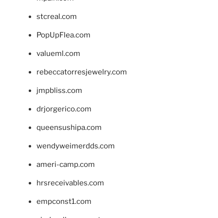
stcreal.com
PopUpFlea.com
valueml.com
rebeccatorresjewelry.com
jmpbliss.com
drjorgerico.com
queensushipa.com
wendyweimerdds.com
ameri-camp.com
hrsreceivables.com
empconst1.com