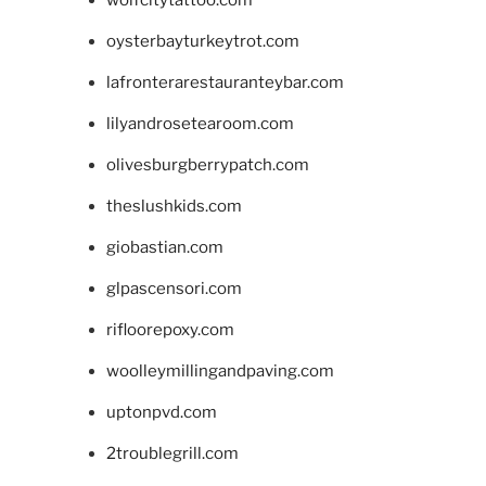
oysterbayturkeytrot.com
lafronterarestauranteybar.com
lilyandrosetearoom.com
olivesburgberrypatch.com
theslushkids.com
giobastian.com
glpascensori.com
rifloorepoxy.com
woolleymillingandpaving.com
uptonpvd.com
2troublegrill.com