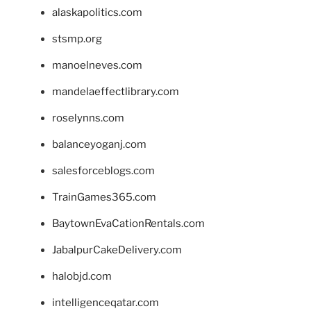
alaskapolitics.com
stsmp.org
manoelneves.com
mandelaeffectlibrary.com
roselynns.com
balanceyoganj.com
salesforceblogs.com
TrainGames365.com
BaytownEvaCationRentals.com
JabalpurCakeDelivery.com
halobjd.com
intelligenceqatar.com