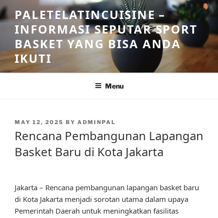
Skip
PALETELATINCUISINE –
to
INFORMASI SEPUTAR SPORT
content
BASKET YANG BISA ANDA
IKUTI
Menu
POSTED
MAY 12, 2025
BY
ADMINPAL
ON
Rencana Pembangunan Lapangan
Basket Baru di Kota Jakarta
Jakarta – Rencana pembangunan lapangan basket baru
di Kota Jakarta menjadi sorotan utama dalam upaya
Pemerintah Daerah untuk meningkatkan fasilitas