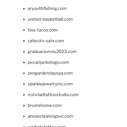
aryouthfishing.com
united-basketball.com
tios-tacos.com
cafecito-satx.com
graduacionviu2023.com
pecanjackstogo.com
zengardendayspa.com
sparklejewelryinc.com
ironcladtattoostudio.com
bruinshome.com
annascleaningsvc.com
wolfcitytattoo.com