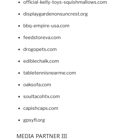
official-kelly-toys-squishmallows.com
displaygardenonsuncrest.org
bbq-empire-usa.com
feedstoreva.com
drogopets.com
ediblechalk.com
tabletennisnearme.com
oaksofa.com
soultacohtx.com
capishcaps.com
gpsyfl.org
MEDIA PARTNER III