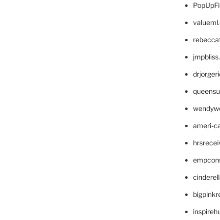
PopUpFl
valueml
rebecca
jmpblis
drjorger
queensu
wendyw
ameri-
hrsrece
empcon
cinderel
bigpinkr
inspireh