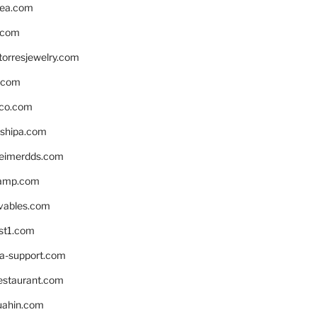
ea.com
.com
torresjewelry.com
s.com
ico.com
shipa.com
eimerdds.com
camp.com
ivables.com
st1.com
la-support.com
estaurant.com
uahin.com