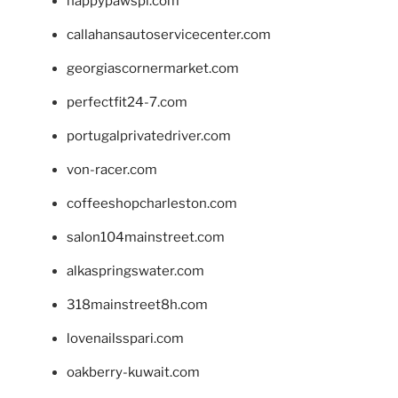
happypawspl.com
callahansautoservicecenter.com
georgiascornermarket.com
perfectfit24-7.com
portugalprivatedriver.com
von-racer.com
coffeeshopcharleston.com
salon104mainstreet.com
alkaspringswater.com
318mainstreet8h.com
lovenailsspari.com
oakberry-kuwait.com