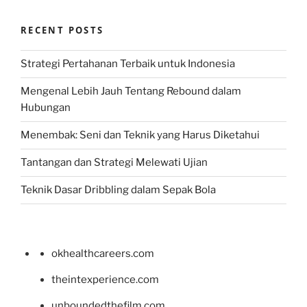
RECENT POSTS
Strategi Pertahanan Terbaik untuk Indonesia
Mengenal Lebih Jauh Tentang Rebound dalam
Hubungan
Menembak: Seni dan Teknik yang Harus Diketahui
Tantangan dan Strategi Melewati Ujian
Teknik Dasar Dribbling dalam Sepak Bola
okhealthcareers.com
theintexperience.com
unboundedthefilm.com