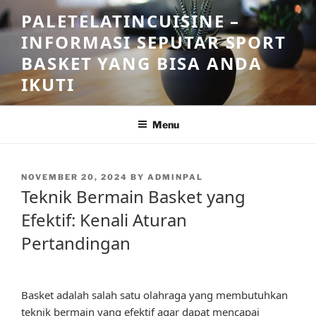
Skip
PALETELATINCUISINE –
to
INFORMASI SEPUTAR SPORT
content
BASKET YANG BISA ANDA
IKUTI
Menu
POSTED
NOVEMBER 20, 2024
BY
ADMINPAL
ON
Teknik Bermain Basket yang
Efektif: Kenali Aturan
Pertandingan
Basket adalah salah satu olahraga yang membutuhkan
teknik bermain yang efektif agar dapat mencapai