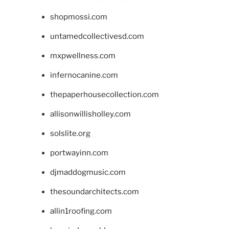
shopmossi.com
untamedcollectivesd.com
mxpwellness.com
infernocanine.com
thepaperhousecollection.com
allisonwillisholley.com
solslite.org
portwayinn.com
djmaddogmusic.com
thesoundarchitects.com
allin1roofing.com