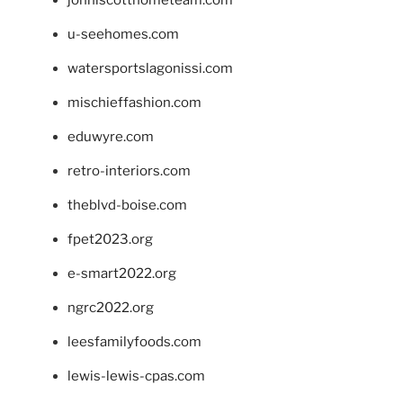
u-seehomes.com
watersportslagonissi.com
mischieffashion.com
eduwyre.com
retro-interiors.com
theblvd-boise.com
fpet2023.org
e-smart2022.org
ngrc2022.org
leesfamilyfoods.com
lewis-lewis-cpas.com