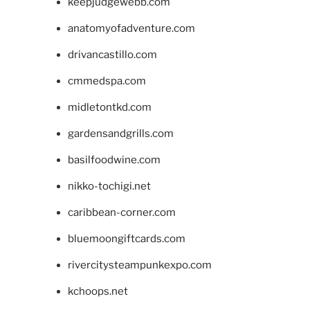
keepjudgewebb.com
anatomyofadventure.com
drivancastillo.com
cmmedspa.com
midletontkd.com
gardensandgrills.com
basilfoodwine.com
nikko-tochigi.net
caribbean-corner.com
bluemoongiftcards.com
rivercitysteampunkexpo.com
kchoops.net