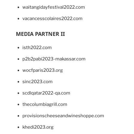
waitangidayfestival2022.com
vacancesscolaires2022.com
MEDIA PARTNER II
isth2022.com
p2b2pabi2023-makassar.com
wocfparis2023.org
sinc2023.com
scdlqatar2022-qa.com
thecolumbiagrill.com
provisionscheeseandwineshoppe.com
khedi2023.org