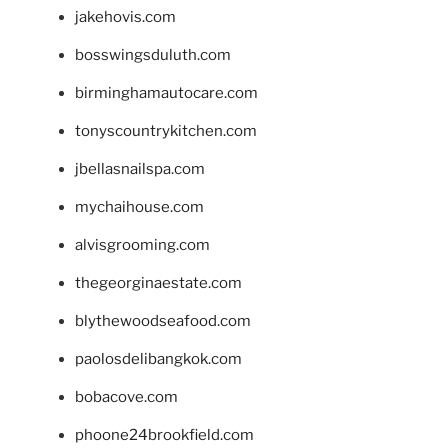
jakehovis.com
bosswingsduluth.com
birminghamautocare.com
tonyscountrykitchen.com
jbellasnailspa.com
mychaihouse.com
alvisgrooming.com
thegeorginaestate.com
blythewoodseafood.com
paolosdelibangkok.com
bobacove.com
phoone24brookfield.com