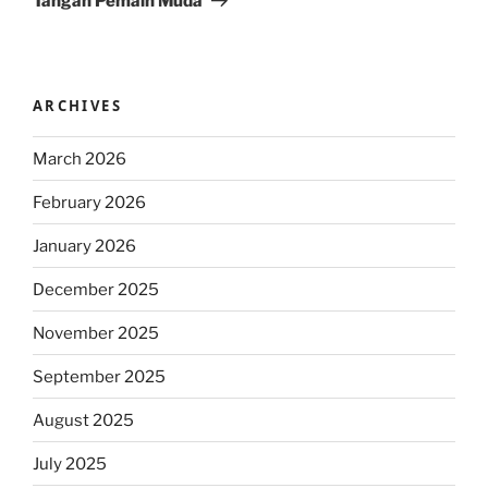
Tangan Pemain Muda
ARCHIVES
March 2026
February 2026
January 2026
December 2025
November 2025
September 2025
August 2025
July 2025