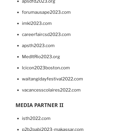
apsdfd2023.org
forumausape2023.com
imkl2023.com
careerfaircsd2023.com
apsth2023.com
MedItRio2023.org
lcicon2023boston.com
waitangidayfestival2022.com
vacancesscolaires2022.com
MEDIA PARTNER II
isth2022.com
p2b2pabi2023-makassar.com