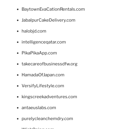
BaytownEvaCationRentals.com
JabalpurCakeDelivery.com
halobjd.com
intelligenceqatar.com
PikaPikaApp.com
takecareofbusinessdfw.org
HamadaOfJapan.com
VersifyLifestyle.com
kingscreekadventures.com
antaeuslabs.com
purelycleanchemdry.com