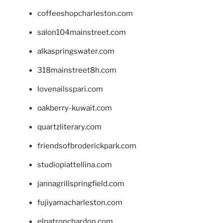
coffeeshopcharleston.com
salon104mainstreet.com
alkaspringswater.com
318mainstreet8h.com
lovenailsspari.com
oakberry-kuwait.com
quartzliterary.com
friendsofbroderickpark.com
studiopiattellina.com
jannagrillspringfield.com
fujiyamacharleston.com
elpatronchardon.com