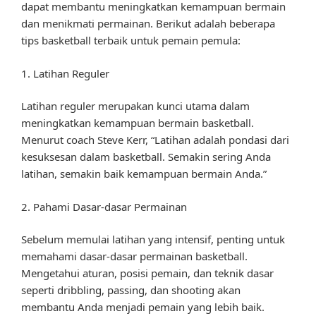
dapat membantu meningkatkan kemampuan bermain
dan menikmati permainan. Berikut adalah beberapa
tips basketball terbaik untuk pemain pemula:
1. Latihan Reguler
Latihan reguler merupakan kunci utama dalam
meningkatkan kemampuan bermain basketball.
Menurut coach Steve Kerr, “Latihan adalah pondasi dari
kesuksesan dalam basketball. Semakin sering Anda
latihan, semakin baik kemampuan bermain Anda.”
2. Pahami Dasar-dasar Permainan
Sebelum memulai latihan yang intensif, penting untuk
memahami dasar-dasar permainan basketball.
Mengetahui aturan, posisi pemain, dan teknik dasar
seperti dribbling, passing, dan shooting akan
membantu Anda menjadi pemain yang lebih baik.