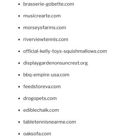
brasserie-gobette.com
musicrearte.com
morseysfarms.com
riverviewtennis.com
official-kelly-toys-squishmallows.com
displaygardenonsuncrest.org
bbq-empire-usa.com
feedstoreva.com
drogopets.com
ediblechalk.com
tabletennisnearme.com
oaksofa.com