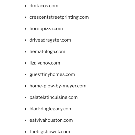
dmtacos.com
crescentstreetprinting.com
hornopizza.com
driveadragster.com
hematologa.com
lizaivanov.com
guesttinyhomes.com
home-plow-by-meyer.com
palatelatincuisine.com
blackdoglegacy.com
eatvivahouston.com
thebigshowok.com