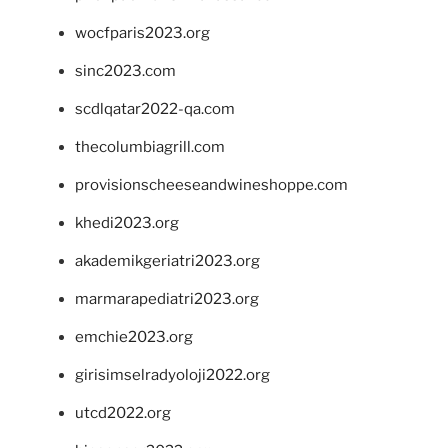
wocfparis2023.org
sinc2023.com
scdlqatar2022-qa.com
thecolumbiagrill.com
provisionscheeseandwineshoppe.com
khedi2023.org
akademikgeriatri2023.org
marmarapediatri2023.org
emchie2023.org
girisimselradyoloji2022.org
utcd2022.org