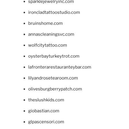
sparklejewelryinc.com
ironcladtattoostudio.com
bruinshome.com
annascleaningsvc.com
wolfcitytattoo.com
oysterbayturkeytrot.com
lafronterarestauranteybar.com
lilyandrosetearoom.com
olivesburgberrypatch.com
theslushkids.com
giobastian.com
glpascensori.com