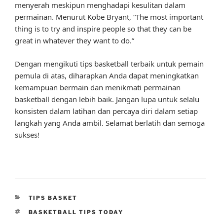
menyerah meskipun menghadapi kesulitan dalam
permainan. Menurut Kobe Bryant, “The most important
thing is to try and inspire people so that they can be
great in whatever they want to do.”
Dengan mengikuti tips basketball terbaik untuk pemain
pemula di atas, diharapkan Anda dapat meningkatkan
kemampuan bermain dan menikmati permainan
basketball dengan lebih baik. Jangan lupa untuk selalu
konsisten dalam latihan dan percaya diri dalam setiap
langkah yang Anda ambil. Selamat berlatih dan semoga
sukses!
CATEGORIES
TIPS BASKET
TAGS
BASKETBALL TIPS TODAY