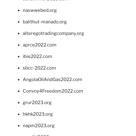
naswwebed.org
balithut-manado.org
alteregotradingcompany.org
aprce2022.com
ibie2022.com
sbcc-2022.com
AngolaOilAndGas2022.com
Convoy4Freedom2022.com
grur2023.org
hkhk2023.org
napm2023.org