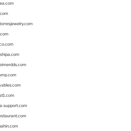
ea.com
.com
torresjewelry.com
s.com
ico.com
shipa.com
eimerdds.com
camp.com
ivables.com
st1.com
la-support.com
estaurant.com
uahin.com