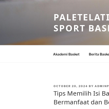
Skip
to
PALETELAT
content
SPORT BAS
Akademi Basket
Berita Bask
POSTED
OCTOBER 20, 2024
BY
ADMIN
ON
Tips Memilih Isi B
Bermanfaat dan Be