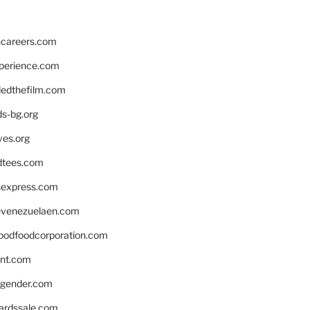
hcareers.com
xperience.com
edthefilm.com
ds-bg.org
ves.org
tees.com
rsexpress.com
venezuelaen.com
oodfoodcorporation.com
nnt.com
gender.com
ardssale.com