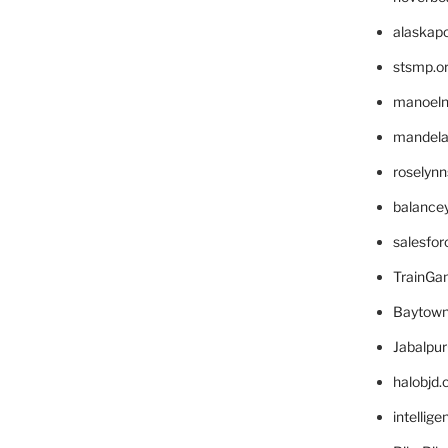
alaskapo
stsmp.o
manoel
mandelae
roselyn
balance
salesfo
TrainG
Baytown
Jabalpu
halobjd
intellig