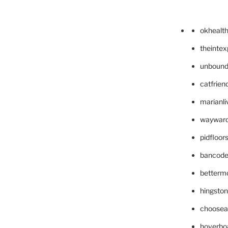
okhealt
theinte
unbound
catfrien
marianli
wayward
pidfloo
bancode
betterm
hingsto
choosea
hoverbo