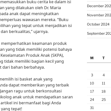
a memasukkan buku cerita ke dalam isi
December 20
an yang dilakukan oleh Dr. Maria
epada anak dapat meningkatkan
November 20
emperluas wawasan mereka. “Buku
October 2024
ilihan yang tepat untuk menjadikan isi
dan berkualitas,” ujarnya.
September 20
ntuk memperhatikan keamanan produk
inan yang tidak memiliki potensi bahaya
r Keselamatan Produk Anak (SKPA),
M
T
 tidak memiliki bagian kecil yang
t dari bahan berbahaya.
3
4
emilih isi basket anak yang
10
11
 Anda dapat memberikan yang terbaik
 Jangan ragu untuk berkonsultasi
17
18
psikolog anak untuk mendapatkan saran
24
25
 artikel ini bermanfaat bagi Anda
31
 yang tepat!