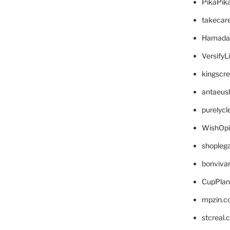
PikaPik
takecar
Hamada
VersifyL
kingscr
antaeus
purelyc
WishOp
shopleg
bonviva
CupPlan
mpzin.c
stcreal.