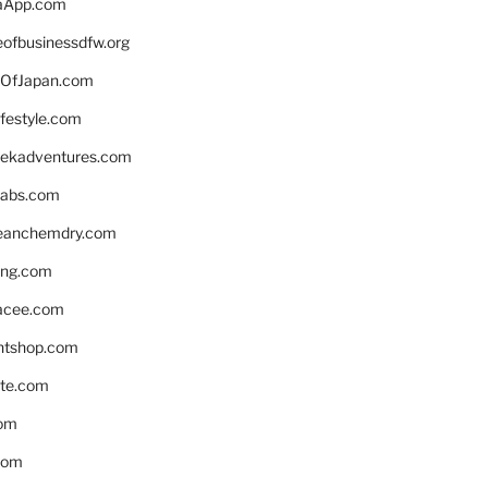
aApp.com
eofbusinessdfw.org
OfJapan.com
ifestyle.com
eekadventures.com
labs.com
leanchemdry.com
ing.com
acee.com
ntshop.com
te.com
om
com