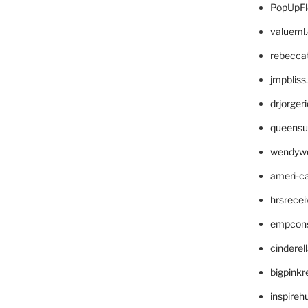
PopUpFl
valueml
rebecca
jmpblis
drjorger
queensu
wendyw
ameri-
hrsrece
empcon
cinderel
bigpinkr
inspireh