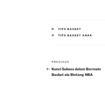
CATEGORIES
TIPS BASKET
TAGS
TIPS BASKET ANAK
Post
Previous
PREVIOUS
navigation
Post
Kunci Sukses dalam Bermain
Basket ala Bintang NBA