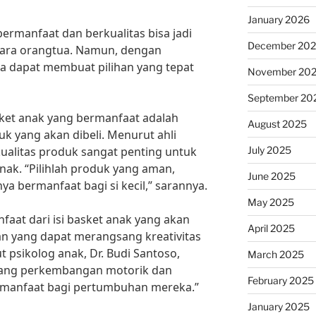
January 2026
bermanfaat dan berkualitas bisa jadi
December 20
para orangtua. Namun, dengan
da dapat membuat pilihan yang tepat
November 20
September 20
asket anak yang bermanfaat adalah
August 2025
k yang akan dibeli. Menurut ahli
July 2025
 kualitas produk sangat penting untuk
k. “Pilihlah produk yang aman,
June 2025
a bermanfaat bagi si kecil,” sarannya.
May 2025
nfaat dari isi basket anak yang akan
April 2025
inan yang dapat merangsang kreativitas
 psikolog anak, Dr. Budi Santoso,
March 2025
ang perkembangan motorik dan
February 2025
ermanfaat bagi pertumbuhan mereka.”
January 2025