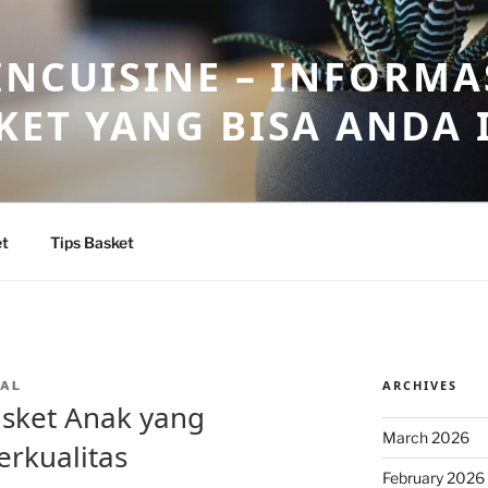
INCUISINE – INFORMA
KET YANG BISA ANDA 
et
Tips Basket
ARCHIVES
PAL
asket Anak yang
March 2026
rkualitas
February 2026