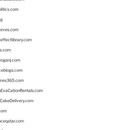
litics.com
rg
neves.com
ffectlibrary.com
ns.com
yoganj.com
rceblogs.com
ames365.com
EvaCationRentals.com
rCakeDelivery.com
.com
enceqatar.com