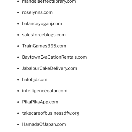
mandelaeffectlibrary.com
roselynns.com
balanceyoganj.com
salesforceblogs.com
TrainGames365.com
BaytownEvaCationRentals.com
JabalpurCakeDelivery.com
halobjd.com
intelligenceqatar.com
PikaPikaApp.com
takecareofbusinessdfw.org
HamadaOfJapan.com