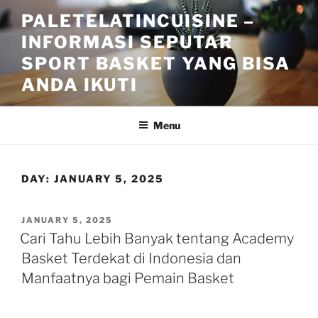
Skip
PALETELATINCUISINE –
to
INFORMASI SEPUTAR
content
SPORT BASKET YANG BISA
ANDA IKUTI
Menu
DAY:
JANUARY 5, 2025
POSTED
JANUARY 5, 2025
ON
Cari Tahu Lebih Banyak tentang Academy
Basket Terdekat di Indonesia dan
Manfaatnya bagi Pemain Basket