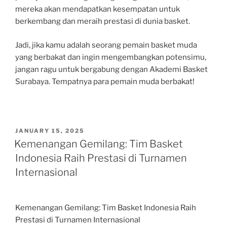
mereka akan mendapatkan kesempatan untuk
berkembang dan meraih prestasi di dunia basket.
Jadi, jika kamu adalah seorang pemain basket muda
yang berbakat dan ingin mengembangkan potensimu,
jangan ragu untuk bergabung dengan Akademi Basket
Surabaya. Tempatnya para pemain muda berbakat!
POSTED
JANUARY 15, 2025
ON
Kemenangan Gemilang: Tim Basket
Indonesia Raih Prestasi di Turnamen
Internasional
Kemenangan Gemilang: Tim Basket Indonesia Raih
Prestasi di Turnamen Internasional