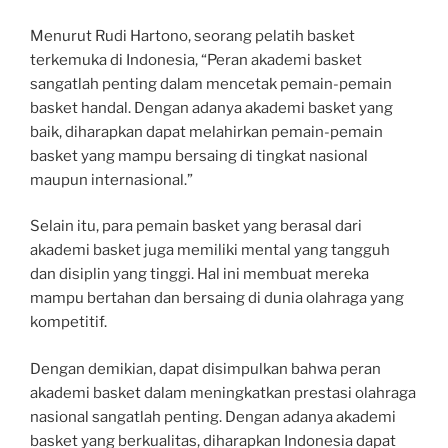
Menurut Rudi Hartono, seorang pelatih basket
terkemuka di Indonesia, “Peran akademi basket
sangatlah penting dalam mencetak pemain-pemain
basket handal. Dengan adanya akademi basket yang
baik, diharapkan dapat melahirkan pemain-pemain
basket yang mampu bersaing di tingkat nasional
maupun internasional.”
Selain itu, para pemain basket yang berasal dari
akademi basket juga memiliki mental yang tangguh
dan disiplin yang tinggi. Hal ini membuat mereka
mampu bertahan dan bersaing di dunia olahraga yang
kompetitif.
Dengan demikian, dapat disimpulkan bahwa peran
akademi basket dalam meningkatkan prestasi olahraga
nasional sangatlah penting. Dengan adanya akademi
basket yang berkualitas, diharapkan Indonesia dapat