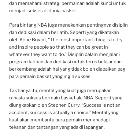
dan memahami strategi permainan adalah kunci untuk
menjadi sukses di dunia basket.
Para bintang NBA juga menekankan pentingnya disiplin
dan dedikasi dalam berlatih. Seperti yang dikatakan
oleh Kobe Bryant, “The most important thing is to try
and inspire people so that they can be great in
whatever they want to do.” Disiplin dalam menjalani
program latihan dan dedikasi untuk terus belajar dan
berkembang adalah hal yang tidak boleh diabaikan bagi
para pemain basket yang ingin sukses.
Tak hanya itu, mental yang kuat juga merupakan
rahasia sukses bermain basket ala NBA. Seperti yang
diungkapkan oleh Stephen Curry, “Success is not an
accident, success is actually a choice.” Mental yang
kuat akan membantu para pemain menghadapi
tekanan dan tantangan yang ada di lapangan.