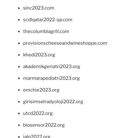
sinc2023.com
scdlqatar2022-qa.com
thecolumbiagrill.com
provisionscheeseandwineshoppe.com
khedi2023.org
akademikgeriatri2023.org
marmarapediatri2023.org
emchie2023.org
girisimselradyoloji2022.org
utcd2022.org
biosensor2022.org
ialp2022.org