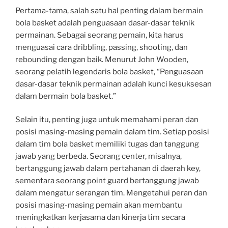
Pertama-tama, salah satu hal penting dalam bermain
bola basket adalah penguasaan dasar-dasar teknik
permainan. Sebagai seorang pemain, kita harus
menguasai cara dribbling, passing, shooting, dan
rebounding dengan baik. Menurut John Wooden,
seorang pelatih legendaris bola basket, “Penguasaan
dasar-dasar teknik permainan adalah kunci kesuksesan
dalam bermain bola basket.”
Selain itu, penting juga untuk memahami peran dan
posisi masing-masing pemain dalam tim. Setiap posisi
dalam tim bola basket memiliki tugas dan tanggung
jawab yang berbeda. Seorang center, misalnya,
bertanggung jawab dalam pertahanan di daerah key,
sementara seorang point guard bertanggung jawab
dalam mengatur serangan tim. Mengetahui peran dan
posisi masing-masing pemain akan membantu
meningkatkan kerjasama dan kinerja tim secara