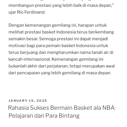
membangun prestasi yang lebih baik di masa depan,”
ujar Rio Ferdinand.
Dengan kemenangan gemilang ini, harapan untuk
melihat prestasi basket Indonesia terus berkembang
semakin besar. Semoga prestasi ini dapat menjadi
motivasi bagi para pemain basket Indonesia untuk
terus berjuang dan mengharumkan nama tanah air di
kancah internasional. Kemenangan gemilang ini
bukanlah akhir dari perjalanan, tetapi merupakan awal
dari pencapaian yang lebih gemilang di masa depan.
POSTED
JANUARY 15, 2025
ON
Rahasia Sukses Bermain Basket ala NBA:
Pelajaran dari Para Bintang