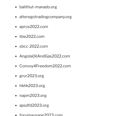
balithut-manado.org
alteregotradingcompany.org
aprce2022.com
ibie2022.com
sbcc-2022.com
AngolaOilAndGas2022.com
Convoy4Freedom2022.com
grur2023.org
hkhk2023.org
napm2023.org
apsdfd2023.org
forumausape2023.com