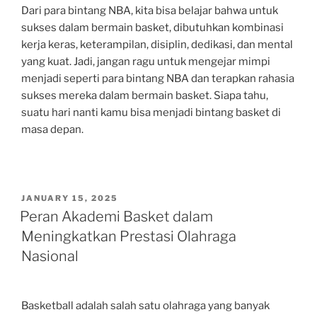
Dari para bintang NBA, kita bisa belajar bahwa untuk
sukses dalam bermain basket, dibutuhkan kombinasi
kerja keras, keterampilan, disiplin, dedikasi, dan mental
yang kuat. Jadi, jangan ragu untuk mengejar mimpi
menjadi seperti para bintang NBA dan terapkan rahasia
sukses mereka dalam bermain basket. Siapa tahu,
suatu hari nanti kamu bisa menjadi bintang basket di
masa depan.
POSTED
JANUARY 15, 2025
ON
Peran Akademi Basket dalam
Meningkatkan Prestasi Olahraga
Nasional
Basketball adalah salah satu olahraga yang banyak