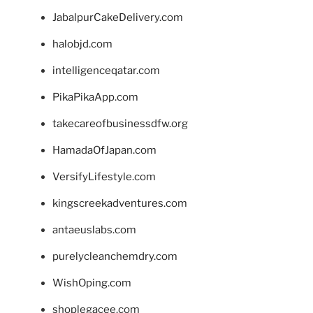
JabalpurCakeDelivery.com
halobjd.com
intelligenceqatar.com
PikaPikaApp.com
takecareofbusinessdfw.org
HamadaOfJapan.com
VersifyLifestyle.com
kingscreekadventures.com
antaeuslabs.com
purelycleanchemdry.com
WishOping.com
shoplegacee.com