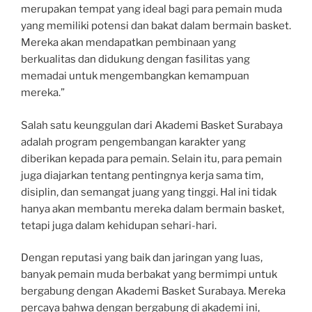
merupakan tempat yang ideal bagi para pemain muda
yang memiliki potensi dan bakat dalam bermain basket.
Mereka akan mendapatkan pembinaan yang
berkualitas dan didukung dengan fasilitas yang
memadai untuk mengembangkan kemampuan
mereka.”
Salah satu keunggulan dari Akademi Basket Surabaya
adalah program pengembangan karakter yang
diberikan kepada para pemain. Selain itu, para pemain
juga diajarkan tentang pentingnya kerja sama tim,
disiplin, dan semangat juang yang tinggi. Hal ini tidak
hanya akan membantu mereka dalam bermain basket,
tetapi juga dalam kehidupan sehari-hari.
Dengan reputasi yang baik dan jaringan yang luas,
banyak pemain muda berbakat yang bermimpi untuk
bergabung dengan Akademi Basket Surabaya. Mereka
percaya bahwa dengan bergabung di akademi ini,